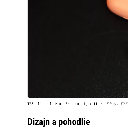
TWS slúchadlá Hama Freedom Light II
•
Zdroj: TOU
Dizajn a pohodlie