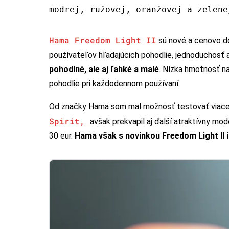
modrej, ružovej, oranžovej a zelene
Hama Freedom Light II
sú nové a cenovo do
používateľov hľadajúcich pohodlie, jednoduchosť a
pohodlné, ale aj ľahké a malé
. Nízka hmotnosť n
pohodlie pri každodennom používaní.
Od značky Hama som mal možnosť testovať viacer
Spirit,
avšak prekvapil aj ďalší atraktívny mod
30 eur.
Hama však s novinkou Freedom Light II i