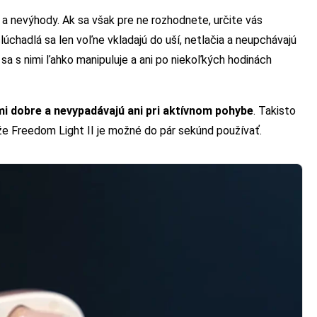
 a nevýhody. Ak sa však pre ne rozhodnete, určite vás
lúchadlá sa len voľne vkladajú do uší, netlačia a neupchávajú
a s nimi ľahko manipuluje a ani po niekoľkých hodinách
mi dobre a nevypadávajú ani pri aktívnom pohybe
. Takisto
e Freedom Light II je možné do pár sekúnd používať.