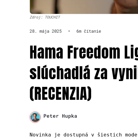
Zdroj: TOUCHIT
28. mája 2025
•
6m čítanie
Hama Freedom Lig
slúchadlá za vyn
(RECENZIA)
Peter Hupka
Novinka je dostupná v šiestich mode