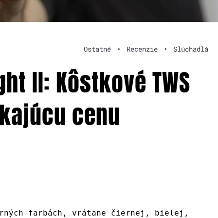
Ostatné
•
Recenzie
•
Slúchadlá
ht II: Kôstkové TWS
ikajúcu cenu
rných farbách, vrátane čiernej, bielej,