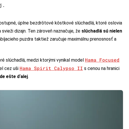
j.
stupné, úplne bezdrôtové kôstkové slúchadlá, ktoré oslovia
 svieži dizajn. Ten zároveň naznačuje, že
slúchadlá sú nielen
abíjacieho puzdra taktiež zaručuje maximálnu prenosnosť a
Hama Focused
é slúchadlá, medzi ktorými vynikal model
Hama Spirit Calypso II
el cez uši
s cenou na hranici
de ešte ďalej
.