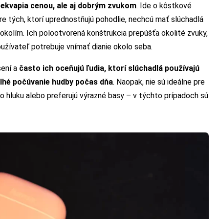
rekvapia cenou, ale aj dobrým zvukom
. Ide o kôstkové
re tých, ktorí uprednostňujú pohodlie, nechcú mať slúchadlá
okolím. Ich polootvorená konštrukcia prepúšťa okolité zvuky,
používateľ potrebuje vnímať dianie okolo seba.
sení a
často ich oceňujú ľudia, ktorí slúchadlá používajú
dlhé počúvanie hudby počas dňa
. Naopak, nie sú ideálne pre
ho hluku alebo preferujú výrazné basy – v týchto prípadoch sú