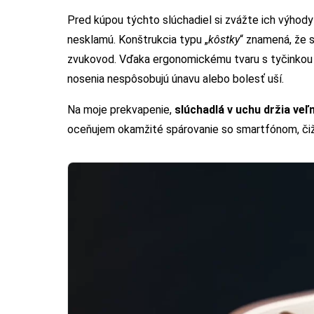
Pred kúpou týchto slúchadiel si zvážte ich výhody
nesklamú. Konštrukcia typu „
kôstky
“ znamená, že s
zvukovod. Vďaka ergonomickému tvaru s tyčinkou s
nosenia nespôsobujú únavu alebo bolesť uší.
Na moje prekvapenie,
slúchadlá v uchu držia veľ
oceňujem okamžité spárovanie so smartfónom, čiž