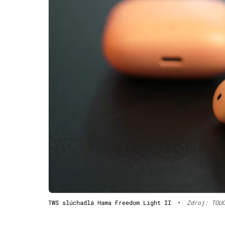
TWS slúchadlá Hama Freedom Light II
•
Zdroj: TOU