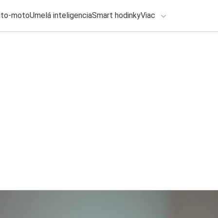
uto-moto
Umelá inteligencia
Smart hodinky
Viac
HLO BY VÁS ZAUJÍMAŤ
lačové správy
27. júla 2026
•
2m
Čo je Material 3 Ex
ADÁVANIA
v Androide?
Zadajte frázu pre vyhľadanie
Michal Reiter