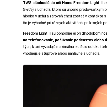
TWS slúchadlá do uší Hama Freedom Light II p
(
tvrdé
) slúchadlá, ktoré sú určené predovšetkým p
hlboko v uchu a zároveň chcú zostať v kontakte s 
čo je výhodné pri rôznych aktivitách, pri ktorých 
Freedom Light II sú pohodlné aj pri dlhodobom no
na telefonovanie, počúvanie podcastov alebo 
tých, ktorí vyžadujú maximálnu izoláciu od okolité
vhodnejšie štupľové alebo náhlavné slúchadlá.