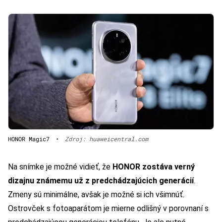
HONOR Magic7
•
Zdroj: huaweicentral.com
Na snímke je možné vidieť, že
HONOR zostáva verný
dizajnu známemu už z predchádzajúcich generácií
.
Zmeny sú minimálne, avšak je možné si ich všimnúť.
Ostrovček s fotoaparátom je mierne odlišný v porovnaní s