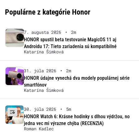
Populárne z kategórie Honor
7. augusta 2026
•
2m
HONOR spustil beta testovanie MagicOS 11 aj
Androidu 17: Tieto zariadenia sú kompatibilné
Katarína Šimková
31. júla 2026
•
2m
HONOR údajne vynechá dva modely populárnej série
smartfónov
Katarína Šimková
30. júla 2026
•
5m
HONOR Watch 6: Krásne hodinky s dlhou výdržou, no
jedna vec mi výrazne chýba (RECENZIA)
Roman Kadlec