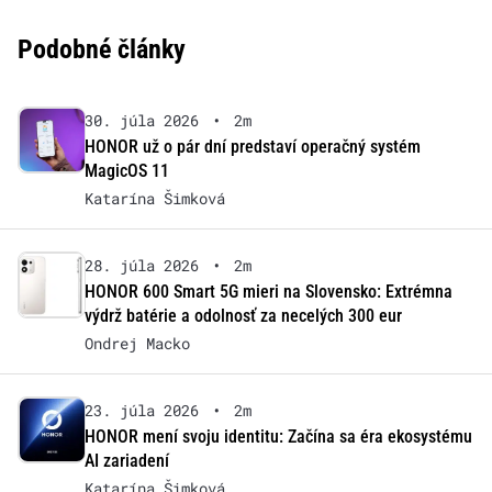
Podobné články
30. júla 2026
•
2m
HONOR už o pár dní predstaví operačný systém
MagicOS 11
Katarína Šimková
28. júla 2026
•
2m
HONOR 600 Smart 5G mieri na Slovensko: Extrémna
výdrž batérie a odolnosť za necelých 300 eur
Ondrej Macko
23. júla 2026
•
2m
HONOR mení svoju identitu: Začína sa éra ekosystému
AI zariadení
Katarína Šimková