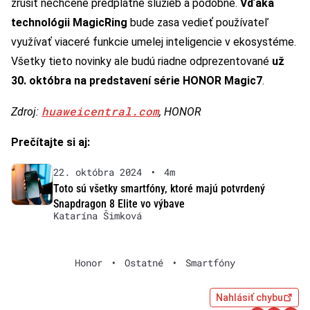
zrušiť nechcené predplatné služieb a podobne.
Vďaka
technológii MagicRing
bude zasa vedieť používateľ
využívať viaceré funkcie umelej inteligencie v ekosystéme.
Všetky tieto novinky ale budú riadne odprezentované
už
30. októbra na predstavení série HONOR Magic7
.
huaweicentral.com
Zdroj:
, HONOR
Prečítajte si aj:
22. októbra 2024
•
4m
Toto sú všetky smartfóny, ktoré majú potvrdený
Snapdragon 8 Elite vo výbave
Katarína Šimková
Honor
•
Ostatné
•
Smartfóny
Nahlásiť chybu