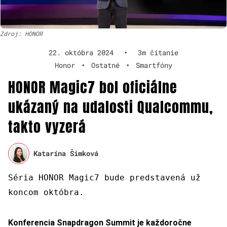
Zdroj: HONOR
22. októbra 2024
•
3m čítanie
Honor
•
Ostatné
•
Smartfóny
HONOR Magic7 bol oficiálne
ukázaný na udalosti Qualcommu,
takto vyzerá
Katarína Šimková
Séria HONOR Magic7 bude predstavená už
koncom októbra.
Konferencia Snapdragon Summit je každoročne