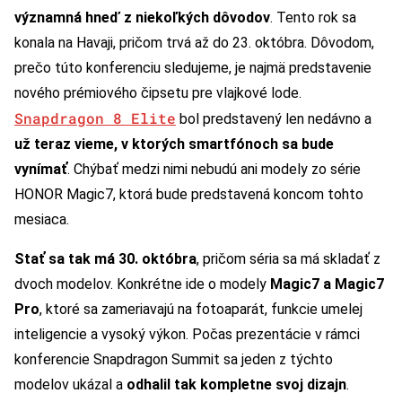
významná hneď z niekoľkých dôvodov
. Tento rok sa
konala na Havaji, pričom trvá až do 23. októbra. Dôvodom,
prečo túto konferenciu sledujeme, je najmä predstavenie
nového prémiového čipsetu pre vlajkové lode.
Snapdragon 8 Elite
bol predstavený len nedávno a
už teraz vieme, v ktorých smartfónoch sa bude
vynímať
. Chýbať medzi nimi nebudú ani modely zo série
HONOR Magic7, ktorá bude predstavená koncom tohto
mesiaca.
Stať sa tak má 30. októbra
, pričom séria sa má skladať z
dvoch modelov. Konkrétne ide o modely
Magic7 a Magic7
Pro
, ktoré sa zameriavajú na fotoaparát, funkcie umelej
inteligencie a vysoký výkon. Počas prezentácie v rámci
konferencie Snapdragon Summit sa jeden z týchto
modelov ukázal a
odhalil tak kompletne svoj dizajn
.