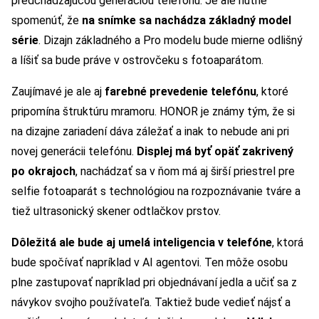
predchádzajúcou generáciou telefónu. Je ale nutné
spomenúť, že
na snímke sa nachádza základný model
série
. Dizajn základného a Pro modelu bude mierne odlišný
a líšiť sa bude práve v ostrovčeku s fotoaparátom.
Zaujímavé je ale aj
farebné prevedenie telefónu
, ktoré
pripomína štruktúru mramoru. HONOR je známy tým, že si
na dizajne zariadení dáva záležať a inak to nebude ani pri
novej generácii telefónu.
Displej má byť opäť zakrivený
po okrajoch
, nachádzať sa v ňom má aj širší priestrel pre
selfie fotoaparát s technológiou na rozpoznávanie tváre a
tiež ultrasonický skener odtlačkov prstov.
Dôležitá ale bude aj umelá inteligencia v telefóne
, ktorá
bude spočívať napríklad v AI agentovi. Ten môže osobu
plne zastupovať napríklad pri objednávaní jedla a učiť sa z
návykov svojho používateľa. Taktiež bude vedieť nájsť a