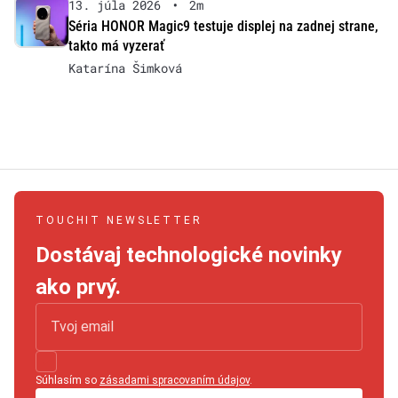
13. júla 2026
•
2m
Séria HONOR Magic9 testuje displej na zadnej strane,
takto má vyzerať
Katarína Šimková
TOUCHIT NEWSLETTER
Dostávaj technologické novinky
ako prvý.
Súhlasím so
zásadami spracovaním údajov
.