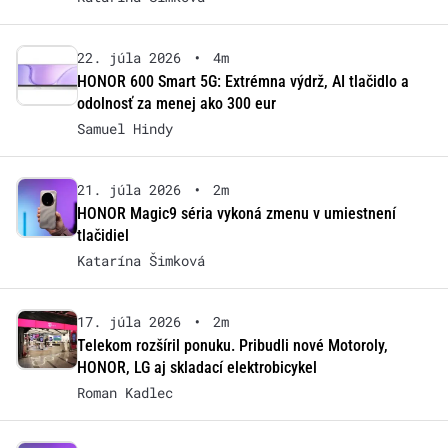
22. júla 2026
•
4m
HONOR 600 Smart 5G: Extrémna výdrž, AI tlačidlo a
odolnosť za menej ako 300 eur
Samuel Hindy
21. júla 2026
•
2m
HONOR Magic9 séria vykoná zmenu v umiestnení
tlačidiel
Katarína Šimková
17. júla 2026
•
2m
Telekom rozšíril ponuku. Pribudli nové Motoroly,
HONOR, LG aj skladací elektrobicykel
Roman Kadlec