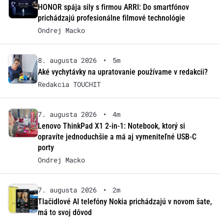
HONOR spája sily s firmou ARRI: Do smartfónov
prichádzajú profesionálne filmové technológie
Ondrej Macko
8. augusta 2026
•
5m
Aké vychytávky na upratovanie používame v redakcii?
Redakcia TOUCHIT
7. augusta 2026
•
4m
Lenovo ThinkPad X1 2-in-1: Notebook, ktorý si
opravíte jednoduchšie a má aj vymeniteľné USB-C
porty
Ondrej Macko
7. augusta 2026
•
2m
Tlačidlové AI telefóny Nokia prichádzajú v novom šate,
má to svoj dôvod