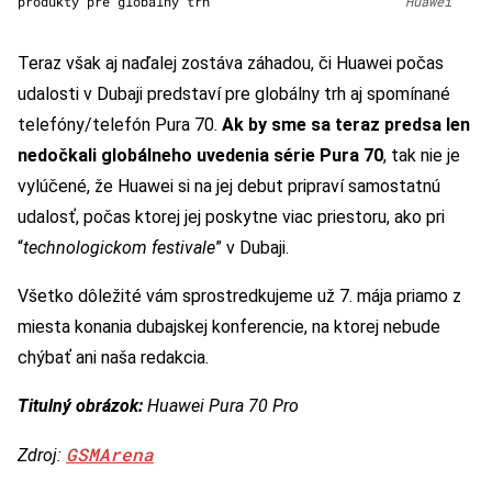
produkty pre globálny trh
Huawei
Teraz však aj naďalej zostáva záhadou, či Huawei počas
udalosti v Dubaji predstaví pre globálny trh aj spomínané
telefóny/telefón Pura 70.
Ak by sme sa teraz predsa len
nedočkali globálneho uvedenia série Pura 70
, tak nie je
vylúčené, že Huawei si na jej debut pripraví samostatnú
udalosť, počas ktorej jej poskytne viac priestoru, ako pri
“
technologickom festivale
” v Dubaji.
Všetko dôležité vám sprostredkujeme už 7. mája priamo z
miesta konania dubajskej konferencie, na ktorej nebude
chýbať ani naša redakcia.
Titulný obrázok:
Huawei Pura 70 Pro
GSMArena
Zdroj: