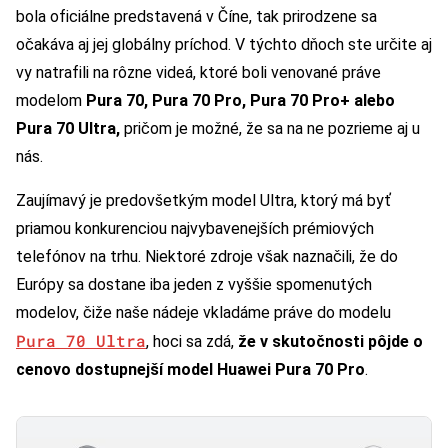
bola oficiálne predstavená v Číne, tak prirodzene sa
očakáva aj jej globálny príchod.
V týchto dňoch ste určite aj
vy natrafili na rôzne videá, ktoré boli venované práve
modelom
Pura 70, Pura 70 Pro, Pura 70 Pro+ alebo
Pura 70 Ultra,
pričom je možné, že sa na ne pozrieme aj u
nás.
Zaujímavý je predovšetkým model Ultra, ktorý má byť
priamou konkurenciou najvybavenejších prémiových
telefónov na trhu. Niektoré zdroje však naznačili, že do
Európy sa dostane iba jeden z vyššie spomenutých
modelov, čiže naše nádeje vkladáme práve do modelu
Pura 70 Ultra
, hoci sa zdá,
že v skutočnosti pôjde o
cenovo dostupnejší model Huawei Pura 70 Pro
.