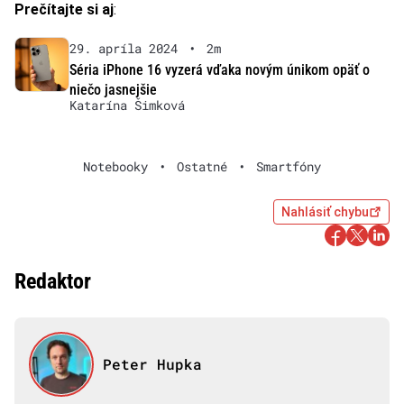
Prečítajte si aj
:
29. apríla 2024
•
2m
Séria iPhone 16 vyzerá vďaka novým únikom opäť o
niečo jasnejšie
Katarína Šimková
Notebooky
•
Ostatné
•
Smartfóny
Nahlásiť chybu
Redaktor
Peter Hupka