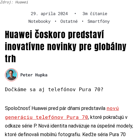
Zdroj: Huawei
29. apríla 2024
•
3m čítanie
Notebooky
•
Ostatné
•
Smartfóny
Huawei čoskoro predstaví
inovatívne novinky pre globálny
trh
Peter Hupka
Dočkáme sa aj telefónov Pura 70?
novú
Spoločnosť Huawei pred pár dňami predstavila
generáciu telefónov Pura 70
, ktoré pokračujú v
odkaze série P. Nová identita nadväzuje na úspešné modely,
ktoré definovali mobilnú fotografiu. Keďže séria Pura 70