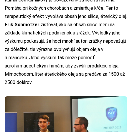
Pomáha pri kožných chorobách a zmierňuje kŕče. Tento
terapeutický efekt vyvoláva obsah jeho silice, éterický olej.
Erik Schmotzer
zisťoval, ako sa obsah silice mení na
základe klimatických podmienok a zrážok. Výsledky jeho
výskumu poukazujú, že hoci mnohí autori zrážky nepovažujú
za dôležité, tie výrazne ovplyvňujú objem oleja v
rumančeku. Jeho výskum tak môže pomôcť
agrofarmaceutickým firmám, aby zvýšili produkciu oleja.
Mimochodom, liter éterického oleja sa predáva za 1500 až
2500 dolárov.