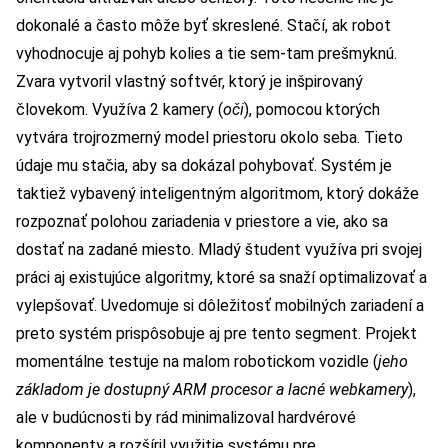
dokonalé a často môže byť skreslené. Stačí, ak robot
vyhodnocuje aj pohyb kolies a tie sem-tam prešmyknú.
Zvara vytvoril vlastný softvér, ktorý je inšpirovaný
človekom. Využíva 2 kamery (
oči
), pomocou ktorých
vytvára trojrozmerný model priestoru okolo seba. Tieto
údaje mu stačia, aby sa dokázal pohybovať. Systém je
taktiež vybavený inteligentným algoritmom, ktorý dokáže
rozpoznať polohou zariadenia v priestore a vie, ako sa
dostať na zadané miesto. Mladý študent využíva pri svojej
práci aj existujúce algoritmy, ktoré sa snaží optimalizovať a
vylepšovať. Uvedomuje si dôležitosť mobilných zariadení a
preto systém prispôsobuje aj pre tento segment. Projekt
momentálne testuje na malom robotickom vozidle (
jeho
základom je dostupný ARM procesor a lacné webkamery
),
ale v budúcnosti by rád minimalizoval hardvérové
komponenty a rozšíril využitie systému pre