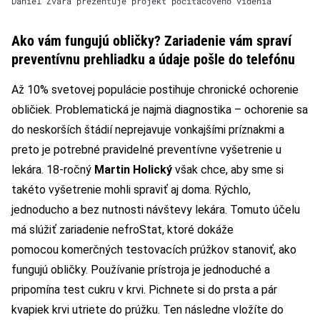
Daniel Zvara prezentuje projekt počítačového videnia
Ako vám fungujú obličky? Zariadenie vám spraví
preventívnu prehliadku a údaje pošle do telefónu
Až 10% svetovej populácie postihuje chronické ochorenie
obličiek. Problematická je najmä diagnostika – ochorenie sa
do neskorších štádií neprejavuje vonkajšími príznakmi a
preto je potrebné pravidelné preventívne vyšetrenie u
lekára. 18-ročný
Martin Holický
však chce, aby sme si
takéto vyšetrenie mohli spraviť aj doma. Rýchlo,
jednoducho a bez nutnosti návštevy lekára. Tomuto účelu
má slúžiť zariadenie nefroStat, ktoré dokáže
pomocou komerčných testovacích prúžkov stanoviť, ako
fungujú obličky. Používanie prístroja je jednoduché a
pripomína test cukru v krvi. Pichnete si do prsta a pár
kvapiek krvi utriete do prúžku. Ten následne vložíte do