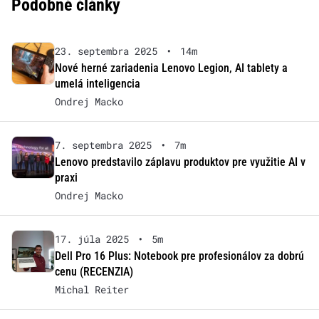
Podobné články
23. septembra 2025
•
14m
Nové herné zariadenia Lenovo Legion, AI tablety a
umelá inteligencia
Ondrej Macko
7. septembra 2025
•
7m
Lenovo predstavilo záplavu produktov pre využitie AI v
praxi
Ondrej Macko
17. júla 2025
•
5m
Dell Pro 16 Plus: Notebook pre profesionálov za dobrú
cenu (RECENZIA)
Michal Reiter