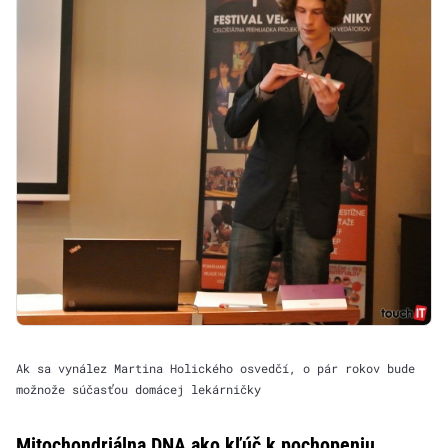
Ak sa vynález Martina Holického osvedčí, o pár rokov bude
možnože súčasťou domácej lekárničky
Mitochondriálna DNA ako kľúč k pochopeniu