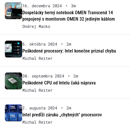
16. decembra 2024
•
3m
Dospelácky herný notebook OMEN Transcend 14
prepojený s monitorom OMEN 32 jediným káblom
Ondrej Macko
6. októbra 2024
•
2m
Poškodené procesory: Intel konečne priznal chybu
Michal Reiter
30. septembra 2024
•
2m
Poškodené CPU od Intelu čaká náprava
Michal Reiter
2. augusta 2024
•
2m
Intel predĺži záruku „chybných“ procesorov
Michal Reiter