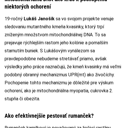
niektorých ochorení
19-ročný
Lukáš Janošík
sa vo svojom projekte venuje
sledovaniu mutantného kmeňa kvasinky, ktorý trpí
zníženým množstvom mitochondriálnej DNA. To sa
prejavuje rýchlejším rastom jeho kolónie a pomalším
starnutím buniek. S Lukášovým vynálezom sa
pravdepodobne nebudeme stretávať priamo, avšak
výsledky jeho práce naznačujú, že kmeň kvasinky má veľmi
podobný obranný mechanizmus UPR(mt) ako živočíchy.
Pochopenie tohto mechanizmu je dôležité pre výskum
ochorení, ako je mitochondriálna myopatia, cukrovka 2.
stupňa či obezita.
Ako efektívnejšie pestovať rumanček?
Rumanček kamilkový je považovaný za liečivú rastlinu.