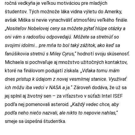
ročná vedkyňa je veľkou motiváciou pre mladých
študentov. Tých možnože láka vidina výletu do Ameriky,
avšak Miška si nevie vynachváliť atmosféru veľkého finále.
„
Nositeľov Nobelovej ceny sa môžete pýtať hlúpe otázky a
oni vám s radosťou odpovedajú. Môžete sa stretnúť so
svojimi idolmi… pre mňa to bol taký zážitok, ako keď sa
fanúšikovia stretnú s Miley Cyrus,
“ hodnotí svoju skúsenosť.
Michaela si pochvaľuje aj množstvo užitočných kontaktov,
ktoré na finálovom podujatí získala. „
Vďaka tomu mám
dnes prístup k údajom z novej vesmírnej stanice. Využívať
ich môžu iba vedci v NASA a ja.
“ Zároveň dodáva, že už sa
jej splnil aj životný sen – za víťazstvo v súťaži Intel ISEF
podľa nej pomenovali asteroid. „
Každý vedec chce, aby
podľa neho niečo nazvali, ale nikto to nepovie nahlas,
“
smeje sa úspešná študentka.