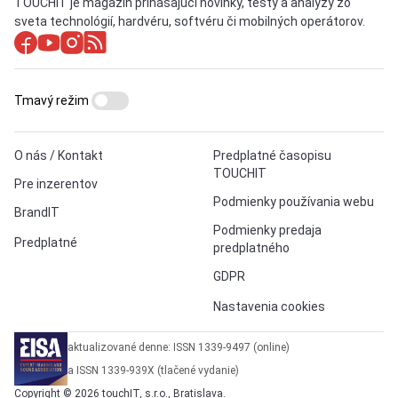
TOUCHIT je magazín prinášajúci novinky, testy a analýzy zo
sveta technológií, hardvéru, softvéru či mobilných operátorov.
Tmavý režim
O nás / Kontakt
Predplatné časopisu
TOUCHIT
Pre inzerentov
Podmienky používania webu
BrandIT
Podmienky predaja
Predplatné
predplatného
GDPR
Nastavenia cookies
aktualizované denne: ISSN 1339-9497 (online)
a ISSN 1339-939X (tlačené vydanie)
Copyright © 2026 touchIT, s.r.o., Bratislava.