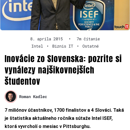
8. apríla 2015
•
7m čítanie
Intel
•
Biznis IT
•
Ostatné
Inovácie zo Slovenska: pozrite si
vynálezy najšikovnejších
študentov
Roman Kadlec
7 miliónov účastníkov, 1700 finalistov a 4 Slováci. Taká
je štatistika aktuálneho ročníka sútaže Intel ISEF,
ktorá vyvrcholí o mesiac v Pittsburghu.