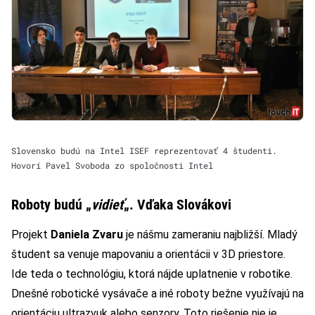
Slovensko budú na Intel ISEF reprezentovať 4 študenti.
Hovorí Pavel Svoboda zo spoločnosti Intel
Roboty budú „
vidieť
„. Vďaka Slovákovi
Projekt
Daniela Zvaru
je nášmu zameraniu najbližší. Mladý
študent sa venuje mapovaniu a orientácii v 3D priestore.
Ide teda o technológiu, ktorá nájde uplatnenie v robotike.
Dnešné robotické vysávače a iné roboty bežne využívajú na
orientáciu ultrazvuk alebo senzory. Toto riešenie nie je