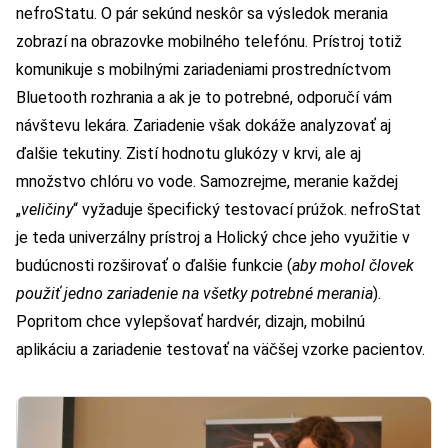
nefroStatu. O pár sekúnd neskôr sa výsledok merania
zobrazí na obrazovke mobilného telefónu. Prístroj totiž
komunikuje s mobilnými zariadeniami prostredníctvom
Bluetooth rozhrania a ak je to potrebné, odporučí vám
návštevu lekára. Zariadenie však dokáže analyzovať aj
ďalšie tekutiny. Zistí hodnotu glukózy v krvi, ale aj
množstvo chlóru vo vode. Samozrejme, meranie každej
„
veličiny
“ vyžaduje špecifický testovací prúžok. nefroStat
je teda univerzálny prístroj a Holický chce jeho využitie v
budúcnosti rozširovať o ďalšie funkcie (
aby mohol človek
použiť jedno zariadenie na všetky potrebné merania
).
Popritom chce vylepšovať hardvér, dizajn, mobilnú
aplikáciu a zariadenie testovať na väčšej vzorke pacientov.