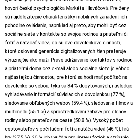
hovorí česká psychologička Markéta Hlaváčová. Pre ženy
sú najdôležitejšie charakteristiky mobilných zariadení, ich
pohodlné ovládanie, napríklad aj preto, aby mohli byť cez
sociálne siete v kontakte so svojou rodinou a priateľmi či
fotiť a natáčať videá, čo sú dve dovolenkové činnosti,
ktoré oslovená generácia digitalizovaných žien preferuje
výraznejšie ako muži. Práve udržiavanie kontaktov s rodinou
a priateľmi doma cez e-mail alebo sociálne siete je vôbec
najčastejšou činnosťou, pre ktorú sa hodí mať počítač na
dovolenke so sebou, týka sa 84 % dopytovaných, nasleduje
vyhľadávanie informácií súvisiacich s dovolenkou (77 %),
sledovanie obľúbených webov (59,4 %), sledovanie filmov a
multimédií (55,1 %) a sprostredkovaní zábavy pre členov
rodiny alebo priateľov na ceste (50,8 %). Vysoký počet
cestovateľov s počítačom fotí a natáča videá (46 %), hrá
hry (37,5 %), 30 % ich využíva pre úpravu fotiek a stríhanie