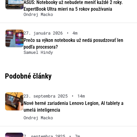
ASUS: Notebooky už nebudete meniť každé 2 roky.
ExpertBook Ultra mieri na 5 rokov používania
Ondrej Macko
27. januára 2026
•
4m
Prečo sa výkon notebooku už nedá posudzovať len
podľa procesora?
Samuel Hindy
Podobné články
23. septembra 2025
•
14m
Nové herné zariadenia Lenovo Legion, AI tablety a
umelá inteligencia
Ondrej Macko
7. septembra 2025
•
7m