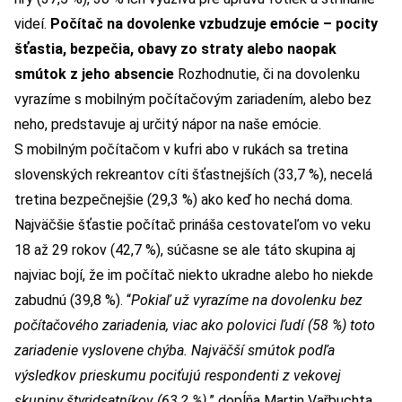
videí.
Počítač na dovolenke vzbudzuje emócie – pocity
šťastia, bezpečia, obavy zo straty alebo naopak
smútok z jeho absencie
Rozhodnutie, či na dovolenku
vyrazíme s mobilným počítačovým zariadením, alebo bez
neho, predstavuje aj určitý nápor na naše emócie.
S mobilným počítačom v kufri abo v rukách sa tretina
slovenských rekreantov cíti šťastnejších (33,7 %), necelá
tretina bezpečnejšie (29,3 %) ako keď ho nechá doma.
Najväčšie šťastie počítač prináša cestovateľom vo veku
18 až 29 rokov (42,7 %), súčasne se ale táto skupina aj
najviac bojí, že im počítač niekto ukradne alebo ho niekde
zabudnú (39,8 %). “
Pokiaľ už vyrazíme na dovolenku bez
počítačového zariadenia, viac ako polovici ľudí (58 %) toto
zariadenie vyslovene chýba. Najväčší smútok podľa
výsledkov prieskumu pociťujú respondenti z vekovej
skupiny štyridsatníkov (63,2 %),
” dopĺňa Martin Vařbuchta