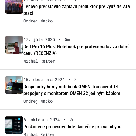
Lenovo predstavilo záplavu produktov pre využitie AI v
praxi
Ondrej Macko
17. júla 2025
•
5m
Dell Pro 16 Plus: Notebook pre profesionálov za dobrú
cenu (RECENZIA)
Michal Reiter
16. decembra 2024
•
3m
Dospelácky herný notebook OMEN Transcend 14
prepojený s monitorom OMEN 32 jediným káblom
Ondrej Macko
6. októbra 2024
•
2m
Poškodené procesory: Intel konečne priznal chybu
Michal Reiter