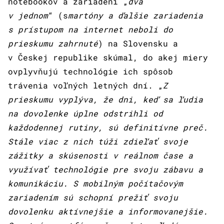
notebookov a zariadení „
dva
v jednom
“ (s
martóny a ďalšie zariadenia
s prístupom na internet neboli do
prieskumu zahrnuté
) na Slovensku a
v Českej republike skúmal, do akej miery
ovplyvňujú technológie ich spôsob
trávenia voľných letných dní. „
Z
prieskumu vyplýva, že dni, keď sa ľudia
na dovolenke úplne odstrihli od
každodennej rutiny, sú definitívne preč.
Stále viac z nich túži zdieľať svoje
zážitky a skúsenosti v reálnom čase a
využívať technológie pre svoju zábavu a
komunikáciu. S mobilným počítačovým
zariadením sú schopní prežiť svoju
dovolenku aktívnejšie a informovanejšie.