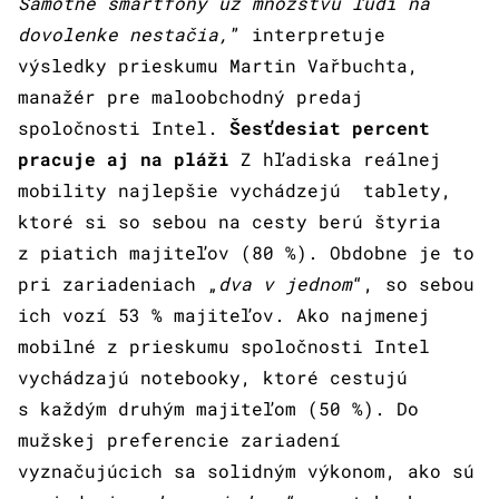
Samotné smartfóny už množstvu ľudí na
dovolenke nestačia,
” interpretuje
výsledky prieskumu Martin Vařbuchta,
manažér pre maloobchodný predaj
spoločnosti Intel.
Šesťdesiat percent
pracuje aj na pláži
Z hľadiska reálnej
mobility najlepšie vychádzejú tablety,
ktoré si so sebou na cesty berú štyria
z piatich majiteľov (80 %). Obdobne je to
pri zariadeniach „
dva v jednom
“, so sebou
ich vozí 53 % majiteľov. Ako najmenej
mobilné z prieskumu spoločnosti Intel
vychádzajú notebooky, ktoré cestujú
s každým druhým majiteľom (50 %). Do
mužskej preferencie zariadení
vyznačujúcich sa solidným výkonom, ako sú