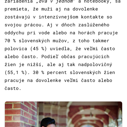
zariadenia „
dva v jednom
“ a notebooky, sa
premieta, že muži aj na dovolenke
zostávajú v intenzívnejšom kontakte so
svojou prácou. Aj v dňoch zaslúženého
oddychu pri vode alebo na horách pracuje
70 % slovenských mužov, z toho takmer
polovica (45 %) uviedla, že veľmi často
alebo často. Podieľ občas pracujúcich
žien je nižší, ale aj tak nadpolovičný
(55,1 %). 30 % percent slovenských žien
pracuje na dovolenke veľmi často alebo
často.