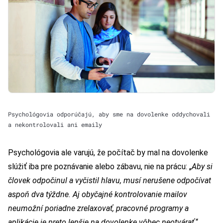
Psychológovia odporúčajú, aby sme na dovolenke oddychovali
a nekontrolovali ani emaily
Psychológovia ale varujú, že počítač by mal na dovolenke
slúžiť iba pre poznávanie alebo zábavu, nie na prácu: „
Aby si
človek odpočinul a vyčistil hlavu, musí nerušene odpočívat
aspoň dva týždne. Aj obyčajné kontrolovanie mailov
neumožní poriadne zrelaxovať, pracovné programy a
aplikácie je preto lepšie na dovolenke vôbec neotvárať,
“