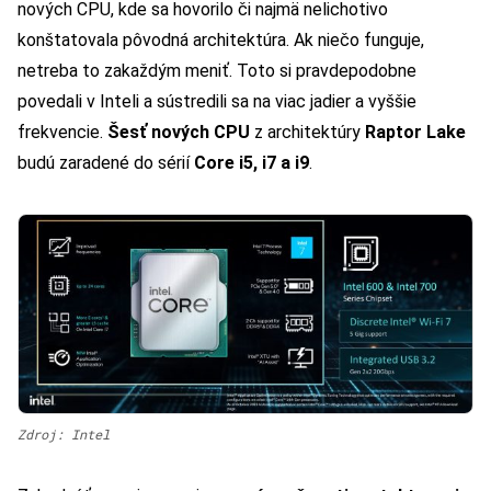
nových CPU, kde sa hovorilo či najmä nelichotivo
konštatovala pôvodná architektúra. Ak niečo funguje,
netreba to zakaždým meniť. Toto si pravdepodobne
povedali v Inteli a sústredili sa na viac jadier a vyššie
frekvencie.
Šesť nových CPU
z architektúry
Raptor Lake
budú zaradené do sérií
Core i5, i7 a i9
.
Zdroj: Intel