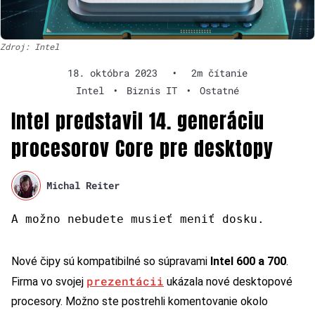
Zdroj: Intel
18. októbra 2023
•
2m čítanie
Intel
•
Biznis IT
•
Ostatné
Intel predstavil 14. generáciu
procesorov Core pre desktopy
Michal Reiter
A možno nebudete musieť meniť dosku.
Nové čipy sú kompatibilné so súpravami
Intel 600 a 700
.
prezentácii
Firma vo svojej
ukázala nové desktopové
procesory. Možno ste postrehli komentovanie okolo