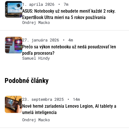
1. apríla 2026
•
7m
ASUS: Notebooky už nebudete meniť každé 2 roky.
ExpertBook Ultra mieri na 5 rokov používania
Ondrej Macko
27. januára 2026
•
4m
Prečo sa výkon notebooku už nedá posudzovať len
podľa procesora?
Samuel Hindy
Podobné články
23. septembra 2025
•
14m
Nové herné zariadenia Lenovo Legion, AI tablety a
umelá inteligencia
Ondrej Macko