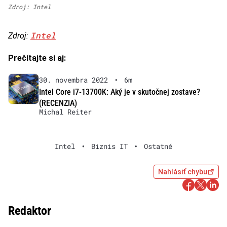
Zdroj: Intel
Intel
Zdroj:
Prečítajte si aj:
30. novembra 2022
•
6m
Intel Core i7-13700K: Aký je v skutočnej zostave?
(RECENZIA)
Michal Reiter
Intel
•
Biznis IT
•
Ostatné
Nahlásiť chybu
Redaktor