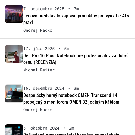
7. septembra 2025
•
7m
Lenovo predstavilo záplavu produktov pre využitie AI v
praxi
Ondrej Macko
17. júla 2025
•
5m
Dell Pro 16 Plus: Notebook pre profesionálov za dobrú
cenu (RECENZIA)
Michal Reiter
16. decembra 2024
•
3m
Dospelácky herný notebook OMEN Transcend 14
prepojený s monitorom OMEN 32 jediným káblom
Ondrej Macko
6. októbra 2024
•
2m