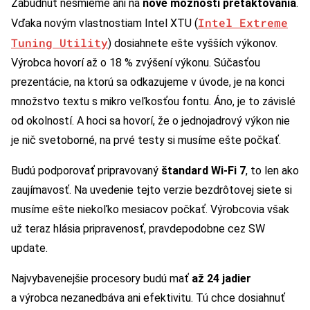
Zabudnúť nesmieme ani na
nové možnosti pretaktovania
.
Intel Extreme
Vďaka novým vlastnostiam Intel XTU (
Tuning Utility
) dosiahnete ešte vyšších výkonov.
Výrobca hovorí až o 18 % zvýšení výkonu. Súčasťou
prezentácie, na ktorú sa odkazujeme v úvode, je na konci
množstvo textu s mikro veľkosťou fontu. Áno, je to závislé
od okolností. A hoci sa hovorí, že o jednojadrový výkon nie
je nič svetoborné, na prvé testy si musíme ešte počkať.
Budú podporovať pripravovaný
štandard Wi-Fi 7
, to len ako
zaujímavosť. Na uvedenie tejto verzie bezdrôtovej siete si
musíme ešte niekoľko mesiacov počkať. Výrobcovia však
už teraz hlásia pripravenosť, pravdepodobne cez SW
update.
Najvybavenejšie procesory budú mať
až 24 jadier
a výrobca nezanedbáva ani efektivitu. Tú chce dosiahnuť