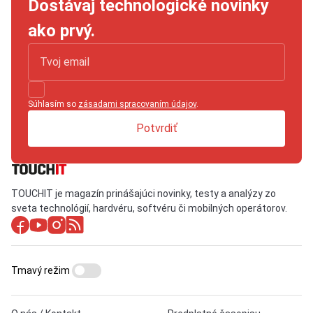
Dostávaj technologické novinky
ako prvý.
Súhlasím so
zásadami spracovaním údajov
.
Potvrdiť
TOUCHIT je magazín prinášajúci novinky, testy a analýzy zo
sveta technológií, hardvéru, softvéru či mobilných operátorov.
Tmavý režim