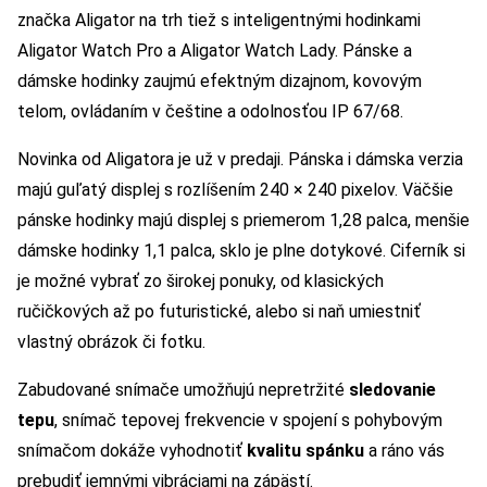
značka Aligator na trh tiež s inteligentnými hodinkami
Aligator Watch Pro a Aligator Watch Lady. Pánske a
dámske hodinky zaujmú efektným dizajnom, kovovým
telom, ovládaním v češtine a odolnosťou IP 67/68.
Novinka od Aligatora je už v predaji. Pánska i dámska verzia
majú guľatý displej s rozlíšením 240 × 240 pixelov. Väčšie
pánske hodinky majú displej s priemerom 1,28 palca, menšie
dámske hodinky 1,1 palca, sklo je plne dotykové. Ciferník si
je možné vybrať zo širokej ponuky, od klasických
ručičkových až po futuristické, alebo si naň umiestniť
vlastný obrázok či fotku.
Zabudované snímače umožňujú nepretržité
sledovanie
tepu
, snímač tepovej frekvencie v spojení s pohybovým
snímačom dokáže vyhodnotiť
kvalitu spánku
a ráno vás
prebudiť jemnými vibráciami na zápästí.