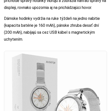
príchode správy hodinky vibrujú a zobrazia náhľad správy na
displeji, rovnako upozornia aj na prichádzajúci hovor.
Dámske hodinky vydržia na ruke týždeň na jedno nabitie
(kapacita batérie je 160 mAh), pánske zhruba desať dní
(200 mAh), nabíjajú sa cez USB kábel s magnetickým
uchytením.