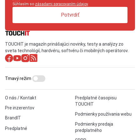
Súhlasím so
zásadami spracovaním údajov
.
Potvrdiť
TOUCHIT je magazín prinášajúci novinky, testy a analýzy zo
sveta technológií, hardvéru, softvéru či mobilných operátorov.
Tmavý režim
O nás / Kontakt
Predplatné časopisu
TOUCHIT
Pre inzerentov
Podmienky používania webu
BrandIT
Podmienky predaja
Predplatné
predplatného