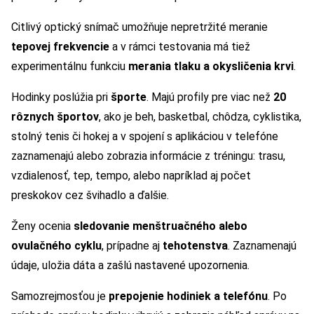
Citlivý optický snímač umožňuje nepretržité meranie
tepovej frekvencie
a v rámci testovania má tiež
experimentálnu funkciu
merania tlaku a okysličenia krvi
.
Hodinky poslúžia pri
športe
. Majú profily pre viac než
20
rôznych športov
, ako je beh, basketbal, chôdza, cyklistika,
stolný tenis či hokej a v spojení s aplikáciou v telefóne
zaznamenajú alebo zobrazia informácie z tréningu: trasu,
vzdialenosť, tep, tempo, alebo napríklad aj počet
preskokov cez švihadlo a ďalšie.
Ženy ocenia
sledovanie menštruačného alebo
ovulačného cyklu
, prípadne aj
tehotenstva
. Zaznamenajú
údaje, uložia dáta a zašlú nastavené upozornenia.
Samozrejmosťou je
prepojenie hodiniek a telefónu
. Po