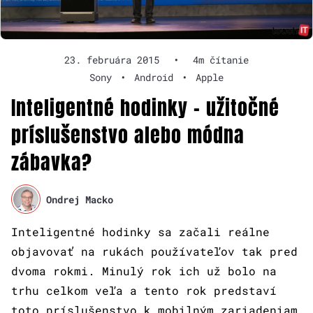
23. februára 2015
•
4m čítanie
Sony
•
Android
•
Apple
Inteligentné hodinky – užitočné
príslušenstvo alebo módna
zábavka?
Ondrej Macko
Inteligentné hodinky sa začali reálne
objavovať na rukách používateľov tak pred
dvoma rokmi. Minulý rok ich už bolo na
trhu celkom veľa a tento rok predstaví
toto príslušenstvo k mobilným zariadeniam