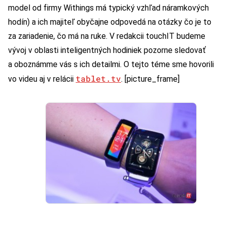
model od firmy Withings má typický vzhľad náramkových
hodín) a ich majiteľ obyčajne odpovedá na otázky čo je to
za zariadenie, čo má na ruke. V redakcii touchIT budeme
vývoj v oblasti inteligentných hodiniek pozorne sledovať
a oboznámme vás s ich detailmi. O tejto téme sme hovorili
tablet.tv
vo videu aj v relácii
. [picture_frame]