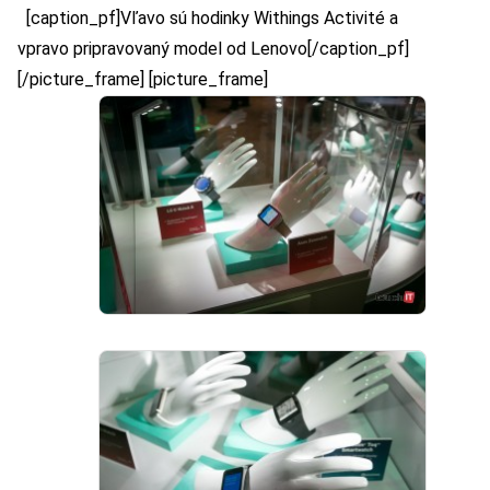
[caption_pf]Vľavo sú hodinky Withings Activité a
vpravo pripravovaný model od Lenovo[/caption_pf]
[/picture_frame] [picture_frame]