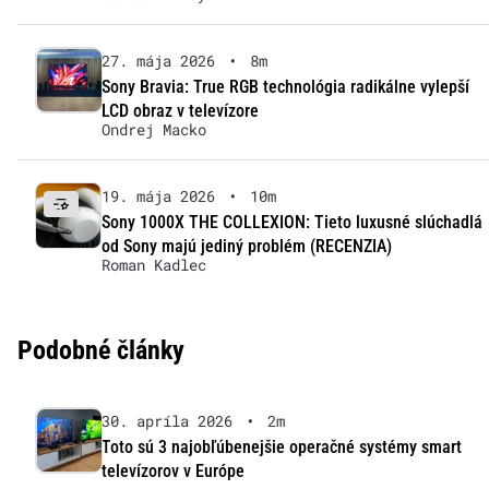
27. mája 2026
•
8m
Sony Bravia: True RGB technológia radikálne vylepší
LCD obraz v televízore
Ondrej Macko
19. mája 2026
•
10m
Sony 1000X THE COLLEXION: Tieto luxusné slúchadlá
od Sony majú jediný problém (RECENZIA)
Roman Kadlec
Podobné články
30. apríla 2026
•
2m
Toto sú 3 najobľúbenejšie operačné systémy smart
televízorov v Európe