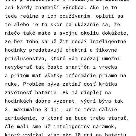
asi každý známejší výrobca. Ako je to
teda reálne s ich používaním, oplatí sa
to alebo je to skôr na ukázanie sa, že
niečo také máte a svojmu okoliu dokážete,
že bez toho sa už žiť nedá? Inteligentné
hodinky predstavujú efektní a šikovné
príslušenstvo, ktoré vám naozaj umožní
nevyberať tak často smartfón z vrecka
a pritom mať všetky informácie priamo na
ruke. Problém býva zatiaľ dosť krátka
životnosť batérie. Ak má displej na
hodinkách dobre vyzerať, výdrž býva tak
2, maximálne 3 dni. Je to teda ďalšie
zariadenie, o ktoré sa bude treba starať.
Ale mali sme už inteligentný náramok,
ktorý vydržal viac ako 10 dní na batériu.