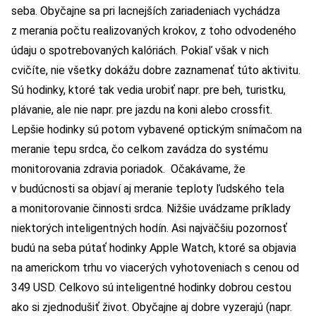
seba. Obyčajne sa pri lacnejších zariadeniach vychádza
z merania počtu realizovaných krokov, z toho odvodeného
údaju o spotrebovaných kalóriách. Pokiaľ však v nich
cvičíte, nie všetky dokážu dobre zaznamenať túto aktivitu.
Sú hodinky, ktoré tak vedia urobiť napr. pre beh, turistku,
plávanie, ale nie napr. pre jazdu na koni alebo crossfit.
Lepšie hodinky sú potom vybavené optickým snímačom na
meranie tepu srdca, čo celkom zavádza do systému
monitorovania zdravia poriadok. Očakávame, že
v budúcnosti sa objaví aj meranie teploty ľudského tela
a monitorovanie činnosti srdca. Nižšie uvádzame príklady
niektorých inteligentných hodín. Asi najväčšiu pozornosť
budú na seba pútať hodinky Apple Watch, ktoré sa objavia
na americkom trhu vo viacerých vyhotoveniach s cenou od
349 USD. Celkovo sú inteligentné hodinky dobrou cestou
ako si zjednodušiť život. Obyčajne aj dobre vyzerajú (napr.