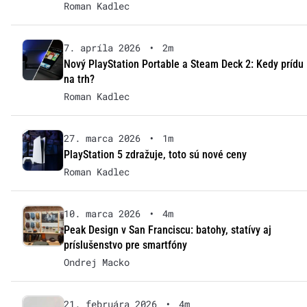
Roman Kadlec
7. apríla 2026
•
2m
Nový PlayStation Portable a Steam Deck 2: Kedy prídu
na trh?
Roman Kadlec
27. marca 2026
•
1m
PlayStation 5 zdražuje, toto sú nové ceny
Roman Kadlec
10. marca 2026
•
4m
Peak Design v San Franciscu: batohy, statívy aj
príslušenstvo pre smartfóny
Ondrej Macko
21. februára 2026
•
4m