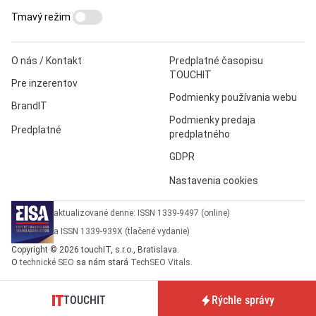
Tmavý režim
O nás / Kontakt
Predplatné časopisu
TOUCHIT
Pre inzerentov
Podmienky používania webu
BrandIT
Podmienky predaja
Predplatné
predplatného
GDPR
Nastavenia cookies
aktualizované denne: ISSN 1339-9497 (online)
a ISSN 1339-939X (tlačené vydanie)
Copyright © 2026 touchIT, s.r.o., Bratislava.
O
technické SEO
sa nám stará
TechSEO Vitals
.
TOUCHIT
Rýchle správy