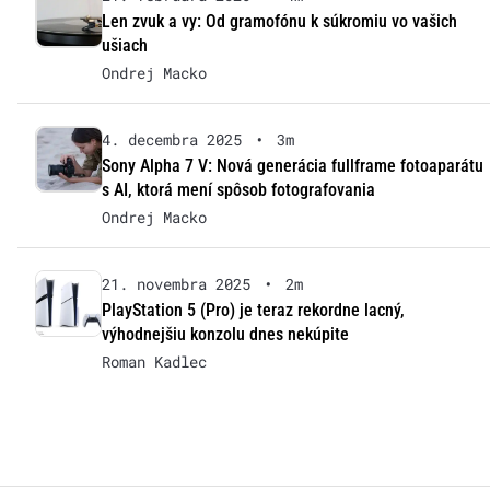
Len zvuk a vy: Od gramofónu k súkromiu vo vašich
ušiach
Ondrej Macko
4. decembra 2025
•
3m
Sony Alpha 7 V: Nová generácia fullframe fotoaparátu
s AI, ktorá mení spôsob fotografovania
Ondrej Macko
21. novembra 2025
•
2m
PlayStation 5 (Pro) je teraz rekordne lacný,
výhodnejšiu konzolu dnes nekúpite
Roman Kadlec