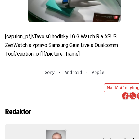
[caption_pf]Vľavo sú hodinky LG G Watch R a ASUS
ZenWatch a vpravo Samsung Gear Live a Qualcomm
Toq[/caption_pf] [/picture_frame]
Sony
•
Android
•
Apple
Nahlásiť chybu
Redaktor