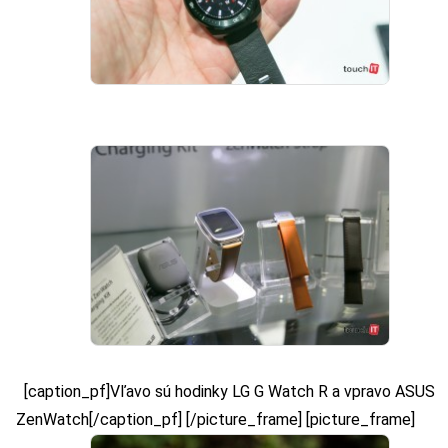
[caption_pf]Vľavo sú hodinky LG G Watch R a vpravo ASUS
ZenWatch[/caption_pf] [/picture_frame] [picture_frame]