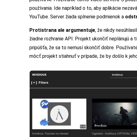
používania. Ide napríklad o to, aby aplikácie neza
YouTube. Server žiada splnenie podmienok a
odstr
Protistrana ale argumentuje
, že nikdy nesúhlas
žiadne rozhranie API. Projekt ukončiť neplánujú a t
pripúšťa, že sa to nemusí skončiť dobre. Používat
môcť projekt stiahnuť v prípade, že by došlo k jeh