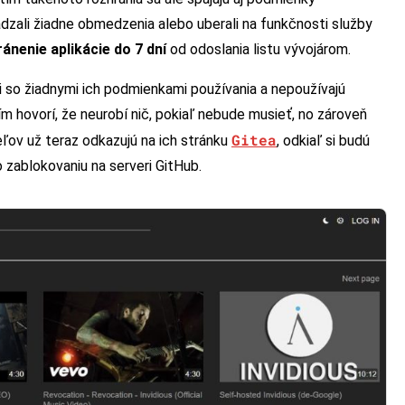
vádzali žiadne obmedzenia alebo uberali na funkčnosti služby
ánenie aplikácie do 7 dní
od odoslania listu vývojárom.
ili so žiadnymi ich podmienkami používania a nepoužívajú
ím hovorí, že neurobí nič, pokiaľ nebude musieť, no zároveň
Gitea
eľov už teraz odkazujú na ich stránku
, odkiaľ si budú
o zablokovaniu na serveri GitHub.