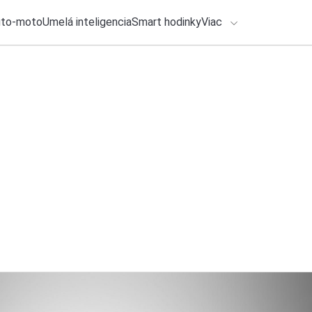
uto-moto
Umelá inteligencia
Smart hodinky
Viac
HLO BY VÁS ZAUJÍMAŤ
4. augusta 2026
•
2m
lačové správy
REDMI 17 sa predá
ADÁVANIA
predstavením: Má n
Katarína Šimková
Zadajte frázu pre vyhľadanie