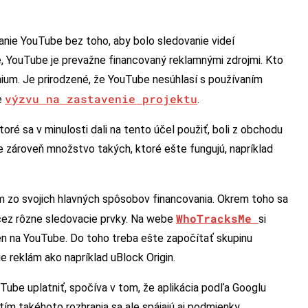
anie YouTube bez toho, aby bolo sledovanie videí
e, YouTube je prevažne financovaný reklamnými zdrojmi. Kto
ium. Je prirodzené, že YouTube nesúhlasí s používaním
výzvu na zastavenie projektu
e
.
oré sa v minulosti dali na tento účel použiť, boli z obchodu
e zároveň množstvo takých, ktoré ešte fungujú, napríklad
m zo svojich hlavných spôsobov financovania. Okrem toho sa
WhoTracksMe
né cez rôzne sledovacie prvky. Na webe
si
en na YouTube. Do toho treba ešte započítať skupinu
e reklám ako napríklad uBlock Origin.
Tube uplatniť, spočíva v tom, že aplikácia podľa Googlu
tím takéhoto rozhrania sa ale spájajú aj podmienky