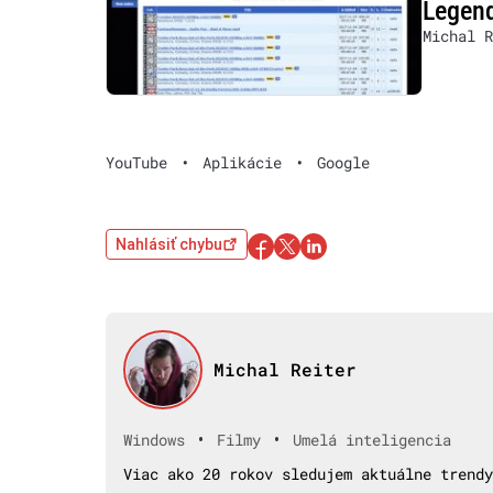
Legend
Michal R
YouTube
•
Aplikácie
•
Google
Nahlásiť chybu
Michal Reiter
•
•
Windows
Filmy
Umelá inteligencia
Viac ako 20 rokov sledujem aktuálne trendy