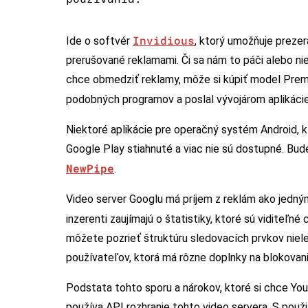
Invidious
Ide o softvér
, ktorý umožňuje prezer
prerušované reklamami. Či sa nám to páči alebo ni
chce obmedziť reklamy, môže si kúpiť model Prem
podobných programov a poslal vývojárom aplikáci
Niektoré aplikácie pre operačný systém Android, kt
Google Play stiahnuté a viac nie sú dostupné. Bud
NewPipe
.
Video server Googlu má príjem z reklám ako jedný
inzerenti zaujímajú o štatistiky, ktoré sú viditeľ
môžete pozrieť štruktúru sledovacích prvkov niel
používateľov, ktorá má rôzne doplnky na blokovani
Podstata tohto sporu a nárokov, ktoré si chce You
používa API rozhranie tohto video servera. S použi