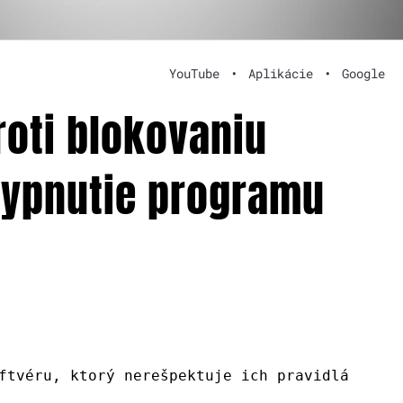
YouTube
•
Aplikácie
•
Google
roti blokovaniu
vypnutie programu
ftvéru, ktorý nerešpektuje ich pravidlá