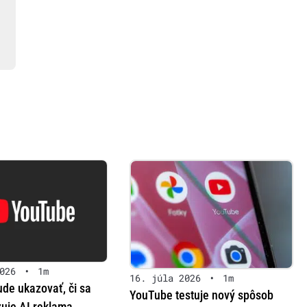
026
•
1m
16. júla 2026
•
1m
de ukazovať, či sa
YouTube testuje nový spôsob
uje AI reklama