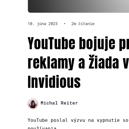
10. júna 2023
•
2m čítanie
YouTube bojuje p
reklamy a žiada 
Invidious
Michal Reiter
YouTube poslal výzvu na vypnutie so
používania.