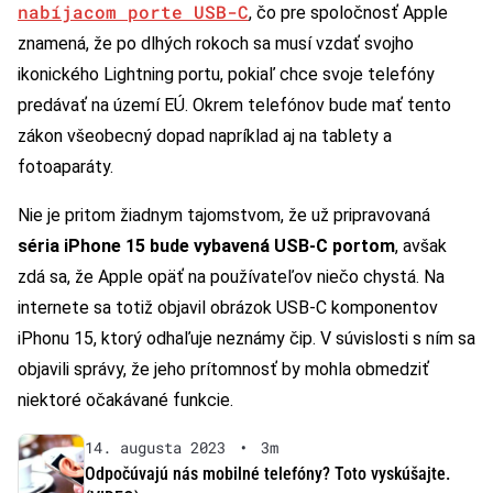
nabíjacom porte USB-C
, čo pre spoločnosť Apple
znamená, že po dlhých rokoch sa musí vzdať svojho
ikonického Lightning portu, pokiaľ chce svoje telefóny
predávať na území EÚ. Okrem telefónov bude mať tento
zákon všeobecný dopad napríklad aj na tablety a
fotoaparáty.
Nie je pritom žiadnym tajomstvom, že už pripravovaná
séria iPhone 15 bude vybavená USB-C portom
, avšak
zdá sa, že Apple opäť na používateľov niečo chystá. Na
internete sa totiž objavil obrázok USB-C komponentov
iPhonu 15, ktorý odhaľuje neznámy čip. V súvislosti s ním sa
objavili správy, že jeho prítomnosť by mohla obmedziť
niektoré očakávané funkcie.
14. augusta 2023
•
3m
Odpočúvajú nás mobilné telefóny? Toto vyskúšajte.