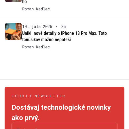
ho
Roman Kadlec
10. júla 2026
•
3m
Unikli nové detaily o iPhone 18 Pro Max. Toto
fanúšikov možno nepoteší
Roman Kadlec
TOUCHIT NEWSLETTER
Dostávaj technologické novinky
ako prvý.