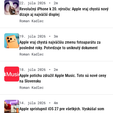
22. júla 2026
•
2m
Revolučný iPhone k 20. výročiu: Apple vraj chystá nový
dizajn aj najväčší displej
Roman Kadlec
19. júla 2026
•
3m
Apple vraj chystá najväčšiu zmenu fotoaparátu za
posledné roky. Potvrdzuje to uniknutý dokument
Roman Kadlec
18. júla 2026
•
2m
Apple potichu zdražil Apple Music. Toto sú nové ceny
na Slovensku
Roman Kadlec
14. júla 2026
•
4m
Apple sprístupnil iOS 27 pre všetkých. Vyskúšal som