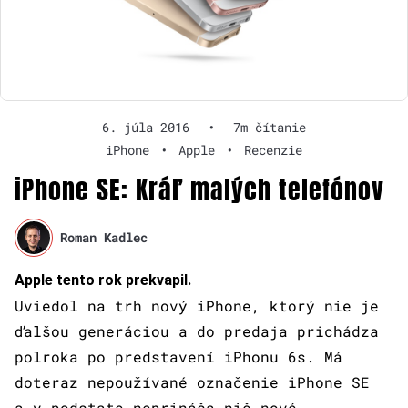
6. júla 2016
•
7m čítanie
iPhone
•
Apple
•
Recenzie
iPhone SE: Kráľ malých telefónov
Roman Kadlec
Apple tento rok prekvapil.
Uviedol na trh nový iPhone, ktorý nie je
ďalšou generáciou a do predaja prichádza
polroka po predstavení iPhonu 6s. Má
doteraz nepoužívané označenie iPhone SE
a v podstate neprináša nič nové.