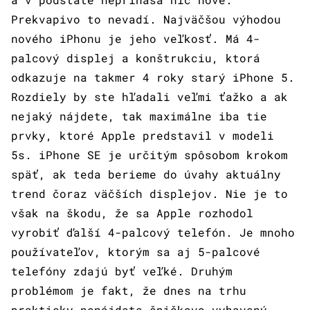
Prekvapivo to nevadí. Najväčšou výhodou
nového iPhonu je jeho veľkosť. Má 4-
palcový displej a konštrukciu, ktorá
odkazuje na takmer 4 roky starý iPhone 5.
Rozdiely by ste hľadali veľmi ťažko a ak
nejaký nájdete, tak maximálne iba tie
prvky, ktoré Apple predstavil v modeli
5s. iPhone SE je určitým spôsobom krokom
späť, ak teda berieme do úvahy aktuálny
trend čoraz väčších displejov. Nie je to
však na škodu, že sa Apple rozhodol
vyrobiť ďalší 4-palcový telefón. Je mnoho
používateľov, ktorým sa aj 5-palcové
telefóny zdajú byť veľké. Druhým
problémom je fakt, že dnes na trhu
prakticky nenájdete špičkovo vybavený