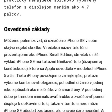
telefón s displejom menším ako 4,7
palcov.
Osvedčené základy
Môžeme polemizovať, či označenie iPhone SE v sebe
skrýva nejakú skratku. V redakcii názov telefónu
prezentujeme ako iPhone Small Edition, ide však o náš
výklad. iPhone SE má totožné hliníkové telo (dizajnom aj
konštrukciou), ktoré sa Applu osvedčilo v modeloch iPhone
5 a 5s. Tieto iPhony považujeme za najkrajšie, pretože
výborne kombinovali eleganciu, pohodlné držanie v jednej
ruke a pôsobili ako malé, šikovné smartfóny. V poslednej
dobe je trendom minimalizovať hrúbku a zväčšovať pomer
displeja k celkovému telu, takže v tomto smere môže
iPhone SE pôsobiť zastarane, ale o svoje čaro neprišiel. Aj