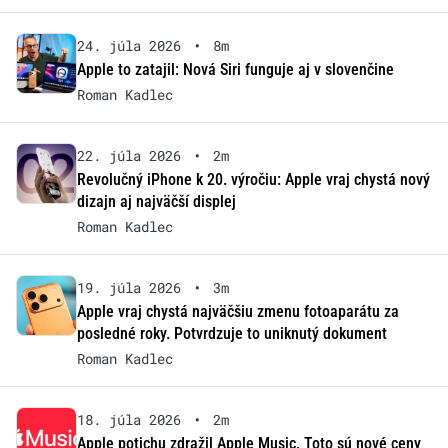
24. júla 2026
•
8m
Apple to zatajil: Nová Siri funguje aj v slovenčine
Roman Kadlec
22. júla 2026
•
2m
Revolučný iPhone k 20. výročiu: Apple vraj chystá nový
dizajn aj najväčší displej
Roman Kadlec
19. júla 2026
•
3m
Apple vraj chystá najväčšiu zmenu fotoaparátu za
posledné roky. Potvrdzuje to uniknutý dokument
Roman Kadlec
18. júla 2026
•
2m
Apple potichu zdražil Apple Music. Toto sú nové ceny