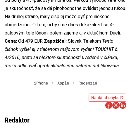
od Sony a 4,7-palcový iPhone 6s. Veľkou výhodou telefónu
je skutočnosť, že sa dá plnohodnotne ovládať jednou rukou.
Na druhej strane, malý displej môže byť pre niekoho
obmedzujúci. O tom, či by sme dnes dokázali žiť so 4-
palcovým telefónom, polemizujeme aj v aktuálnom Dueli.
Cena:
Od 479 EUR
Zapožičal:
Slovak Telekom
Tento
článok vyšiel aj v tlačenom májovom vydaní TOUCHIT č.
4/2016, preto sa niektoré skutočnosti uvedené v článku,
môžu odlišovať oproti aktuálnemu dátumu publikovania.
iPhone
•
Apple
•
Recenzie
Nahlásiť chybu
Redaktor