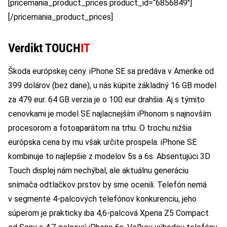
[pricemania_product_prices product_id=“6856849″]
[/pricemania_product_prices]
Verdikt TOUCH
IT
Škoda európskej ceny. iPhone SE sa predáva v Amerike od
399 dolárov (bez dane), u nás kúpite základný 16 GB model
za 479 eur. 64 GB verzia je o 100 eur drahšia. Aj s týmito
cenovkami je model SE najlacnejším iPhonom s najnovším
procesorom a fotoaparátom na trhu. O trochu nižšia
európska cena by mu však určite prospela. iPhone SE
kombinuje to najlepšie z modelov 5s a 6s. Absentujúci 3D
Touch displej nám nechýbal, ale aktuálnu generáciu
snímača odtlačkov prstov by sme ocenili. Telefón nemá
v segmente 4-palcových telefónov konkurenciu, jeho
súperom je prakticky iba 4,6-palcová Xperia Z5 Compact