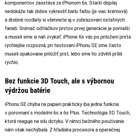
komponentov zaostáva za iPhonom 6s. Starší displej
nedokáže tak dobre vykresliť bielu farbu (je viac krémová)
a drobné rozdiely si všimnete aj v zobrazovaní ostatných
farieb. Snímač odtlačkov prstov prvej generácie je pomalší
a museli sme si naň zvykať. iPhone 6s vás po priložení prsta
rýchlejšie rozpozná, pri testovaní iPhonu SE sme často
museli opakovane priložiť prst, lebo sme ho zdvihli príliš
rýchlo.
Bez funkcie 3D Touch, ale s výbornou
výdržou batérie
iPhonu SE chýba na papieri prakticky iba jedna funkcia
v porovnaní s modelmi 6s a 6s Plus. Technológia 3D Touch,
ktorá reaguje na silu dotyku. V rámci bežného používania
nám však nechýbala. Z hľadiska procesora a operačnej