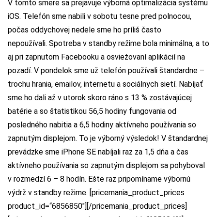
V tomto smere sa prejavuje výborná optimalizácia systému
iOS. Telefón sme nabili v sobotu tesne pred polnocou,
počas oddychovej nedele sme ho príliš často
nepoužívali. Spotreba v standby režime bola minimálna, a to
aj pri zapnutom Facebooku a osviežovaní aplikácií na
pozadí. V pondelok sme už telefón používali štandardne –
trochu hrania, emailov, internetu a sociálnych sietí. Nabíjať
sme ho dali až v utorok skoro ráno s 13 % zostávajúcej
batérie a so štatistikou 56,5 hodiny fungovania od
posledného nabitia a 6,5 hodiny aktívneho používania so
zapnutým displejom. To je výborný výsledok! V štandardnej
prevádzke sme iPhone SE nabíjali raz za 1,5 dňa a čas
aktívneho používania so zapnutým displejom sa pohyboval
v rozmedzí 6 – 8 hodín. Ešte raz pripomíname výbornú
výdrž v standby režime. [pricemania_product_prices
product_id=“6856850″][/pricemania_product_prices]