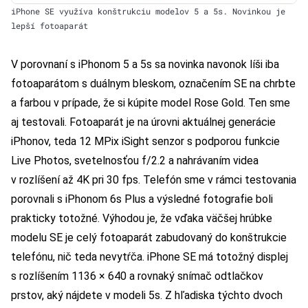
iPhone SE využíva konštrukciu modelov 5 a 5s. Novinkou je
lepší fotoaparát
V porovnaní s iPhonom 5 a 5s sa novinka navonok líši iba
fotoaparátom s duálnym bleskom, označením SE na chrbte
a farbou v prípade, že si kúpite model Rose Gold. Ten sme
aj testovali. Fotoaparát je na úrovni aktuálnej generácie
iPhonov, teda 12 MPix iSight senzor s podporou funkcie
Live Photos, svetelnosťou f/2.2 a nahrávaním videa
v rozlíšení až 4K pri 30 fps. Telefón sme v rámci testovania
porovnali s iPhonom 6s Plus a výsledné fotografie boli
prakticky totožné. Výhodou je, že vďaka väčšej hrúbke
modelu SE je celý fotoaparát zabudovaný do konštrukcie
telefónu, nič teda nevytŕča. iPhone SE má totožný displej
s rozlíšením 1136 × 640 a rovnaký snímač odtlačkov
prstov, aký nájdete v modeli 5s. Z hľadiska týchto dvoch