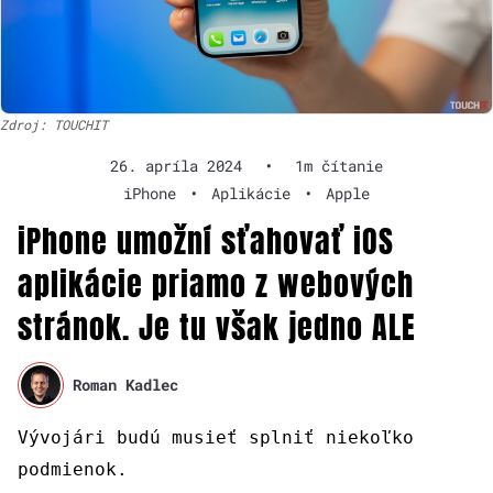
Zdroj: TOUCHIT
26. apríla 2024
•
1m čítanie
iPhone
•
Aplikácie
•
Apple
iPhone umožní sťahovať iOS
aplikácie priamo z webových
stránok. Je tu však jedno ALE
Roman Kadlec
Vývojári budú musieť splniť niekoľko
podmienok.