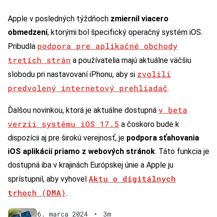
Apple v posledných týždňoch
zmiernil viacero
obmedzení
, ktorými bol špecifický operačný systém iOS.
podpora pre aplikačné obchody
Pribudla
tretích strán
a používatelia majú aktuálne väčšiu
zvolili
slobodu pri nastavovaní iPhonu, aby si
predvolený internetový prehliadač
.
v beta
Ďalšou novinkou, ktorá je aktuálne dostupná
verzii systému iOS 17.5
a čoskoro bude k
dispozícii aj pre širokú verejnosť, je
podpora sťahovania
iOS aplikácií priamo z webových stránok
. Táto funkcia je
dostupná iba v krajinách Európskej únie a Apple ju
Aktu o digitálnych
sprístupnil, aby vyhovel
trhoch (DMA)
.
6. marca 2024
•
3m