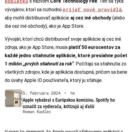
poplatku
s názvom
Core Technology Fee
. Ten sa týka
prijať nové pravidlá
vývojárov, ktorí sa rozhodnú
,
aby mohli distribuovať aplikácie
aj cez iné obchody
(
alebo
iba cez iné obchody
), ako je App Store.
Vývojári, ktorí chcú distribuovať svoje aplikácie aj cez iné
zdroja, ako je App Store, musia
platiť 50 eurocentov za
každé jedno stiahnutie aplikácie, ktoré presiahne počet
1 milión
„prvých stiahnutí za rok“
. Počítajú sa stiahnutia zo
všetkých zdrojov, kde je aplikácia dostupná, pričom sa berie
do úvahy Apple ID používateľa, ktorý ju sťahuje.
5. februára 2024
•
1m
Apple vybabral s Európskou komisiou. Spotify ho
označil za vydierača, kritizujú aj ďalší
Roman Kadlec
V praxi to znamená, že Apple povolí sťahovanie aplikácií z