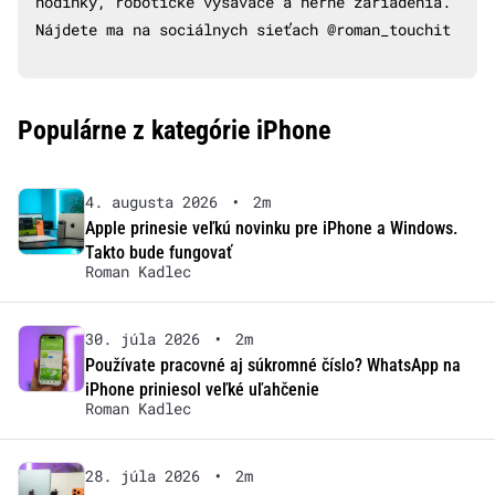
hodinky, robotické vysávače a herné zariadenia.
Nájdete ma na sociálnych sieťach @roman_touchit
Populárne z kategórie iPhone
4. augusta 2026
•
2m
Apple prinesie veľkú novinku pre iPhone a Windows.
Takto bude fungovať
Roman Kadlec
30. júla 2026
•
2m
Používate pracovné aj súkromné číslo? WhatsApp na
iPhone priniesol veľké uľahčenie
Roman Kadlec
28. júla 2026
•
2m