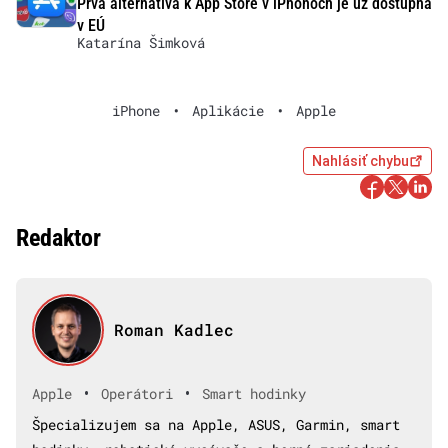
Prvá alternatíva k App Store v iPhonoch je už dostupná
v EÚ
Katarína Šimková
iPhone
•
Aplikácie
•
Apple
Nahlásiť chybu
Redaktor
Roman Kadlec
•
•
Apple
Operátori
Smart hodinky
Špecializujem sa na Apple, ASUS, Garmin, smart