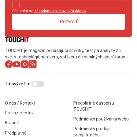
Súhlasím so
zásadami spracovaním údajov
.
Potvrdiť
TOUCHIT je magazín prinášajúci novinky, testy a analýzy zo
sveta technológií, hardvéru, softvéru či mobilných operátorov.
Tmavý režim
O nás / Kontakt
Predplatné časopisu
TOUCHIT
Pre inzerentov
Podmienky používania webu
BrandIT
Podmienky predaja
Predplatné
predplatného