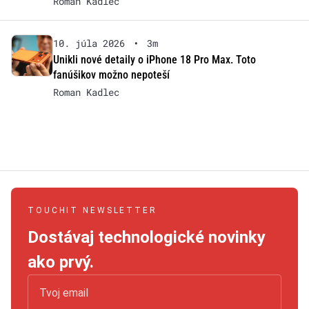
Roman Kadlec
10. júla 2026
•
3m
Unikli nové detaily o iPhone 18 Pro Max. Toto
fanúšikov možno nepoteší
Roman Kadlec
TOUCHIT NEWSLETTER
Dostávaj technologické novinky
ako prvý.