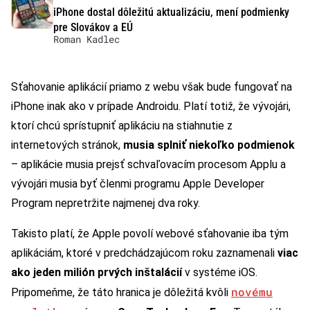
iPhone dostal dôležitú aktualizáciu, mení podmienky
pre Slovákov a EÚ
Roman Kadlec
Sťahovanie aplikácií priamo z webu však bude fungovať na
iPhone inak ako v prípade Androidu. Platí totiž, že vývojári,
ktorí chcú sprístupniť aplikáciu na stiahnutie z
internetových stránok,
musia splniť niekoľko podmienok
– aplikácie musia prejsť schvaľovacím procesom Applu a
vývojári musia byť členmi programu Apple Developer
Program nepretržite najmenej dva roky.
Takisto platí, že Apple povolí webové sťahovanie iba tým
aplikáciám, ktoré v predchádzajúcom roku zaznamenali
viac
ako jeden milión prvých inštalácií
v systéme iOS.
novému
Pripomeňme, že táto hranica je dôležitá kvôli