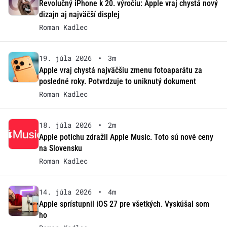
Revolučný iPhone k 20. výročiu: Apple vraj chystá nový
dizajn aj najväčší displej
Roman Kadlec
19. júla 2026
•
3m
Apple vraj chystá najväčšiu zmenu fotoaparátu za
posledné roky. Potvrdzuje to uniknutý dokument
Roman Kadlec
18. júla 2026
•
2m
Apple potichu zdražil Apple Music. Toto sú nové ceny
na Slovensku
Roman Kadlec
14. júla 2026
•
4m
Apple sprístupnil iOS 27 pre všetkých. Vyskúšal som
ho