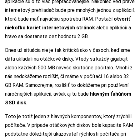
aplikácie sú o to viac prepracovanejšie. Nakoniec veď práve
internetový prehliadač bude pre mnohých jednou z aplikácií,
ktorá bude mať najväčšiu spotrebu RAM. Postačí
otvoriť
niekoľko kariet internetových stránok
alebo aplikácií a
hravo sa dostanete cez hodnotu 2 GB.
Dnes už situácia nie je tak kritická ako v časoch, keď sme
dáta ukladali na otáčkové disky. Vtedy sa každý gigabajt
alebo každých 500 MB navyše skutočne počítalo. Mnohí z
nás nedokážeme rozlíšiť, či máme v počítači 16 alebo 32
GB RAM. Samozrejme, rozlíšiť to dokážeme pri používaní
náročnejších aplikácií, avšak aj tu bude
hlavným ťahúňom
SSD disk
.
Toto je totiž jeden z hlavných komponentov, ktorý zrýchlil
počítače. V prípade otáčkových diskov bola kapacita RAM
podstatne dôležitejší ukazovateľ rýchlosti počítača pri