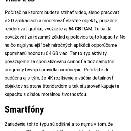
Počítač na ktorom budete strihať video, alebo pracovať
v 3D aplikáciách a modelovať vlastné objekty, prípadne
renderovať grafiku, využijete aj
64 GB
RAM. Tu sa dá
považovať za rozumný základ aj polovica tejto kapacity. No
na čo najplynulejší beh náročných aplikácií odporúčame
spomínanú hodnotu 64 GB viac. Tento typ aktivity
považujeme za špecializovanú činnosť a tiež samotné
programy bývajú spravidla náročnejšie. Počítajte do
budúcna aj s tým, že 4K rozlíšenie a väčšia detailnosť
objektov sa stane štandardom a tak si zároveň kupujete
kapacitu s dlhšou morálnou životnosťou.
Smartfóny
Zariadenia tohto typu sú odlišné a to najmä v tom, že