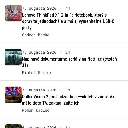
7. augusta 2026
•
4m
Lenovo ThinkPad X1 2-in-1: Notebook, ktorý si
opravíte jednoduchšie a má aj vymeniteľné USB-C
porty
Ondrej Macko
7. augusta 2026
•
2m
Napínavé dokumentárne seriály na Netflixe (týždeň
31)
Michal Reiter
7. augusta 2026
•
3m
Dolby Vision 2 prichádza do prvých televízorov. Ak
máte tieto TV, zaktualizujte ich
Roman Kadlec
6. augusta 2026
•
6m