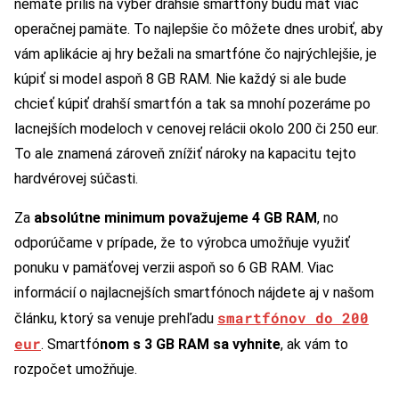
nemáte príliš na výber drahšie smartfóny budú mať viac
operačnej pamäte. To najlepšie čo môžete dnes urobiť, aby
vám aplikácie aj hry bežali na smartfóne čo najrýchlejšie, je
kúpiť si model aspoň 8 GB RAM. Nie každý si ale bude
chcieť kúpiť drahší smartfón a tak sa mnohí pozeráme po
lacnejších modeloch v cenovej relácii okolo 200 či 250 eur.
To ale znamená zároveň znížiť nároky na kapacitu tejto
hardvérovej súčasti.
Za
absolútne minimum považujeme 4 GB RAM
, no
odporúčame v prípade, že to výrobca umožňuje využiť
ponuku v pamäťovej verzii aspoň so 6 GB RAM. Viac
informácií o najlacnejších smartfónoch nájdete aj v našom
smartfónov do 200
článku, ktorý sa venuje prehľadu
eur
. Smartfó
nom s 3 GB RAM sa vyhnite
, ak vám to
rozpočet umožňuje.