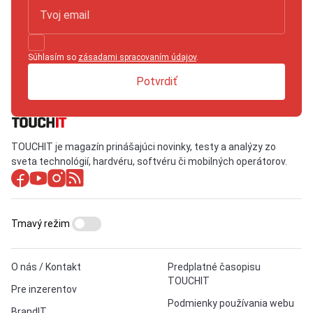
Súhlasím so
zásadami spracovaním údajov
.
Potvrdiť
TOUCHIT je magazín prinášajúci novinky, testy a analýzy zo
sveta technológií, hardvéru, softvéru či mobilných operátorov.
Tmavý režim
O nás / Kontakt
Predplatné časopisu
TOUCHIT
Pre inzerentov
Podmienky používania webu
BrandIT