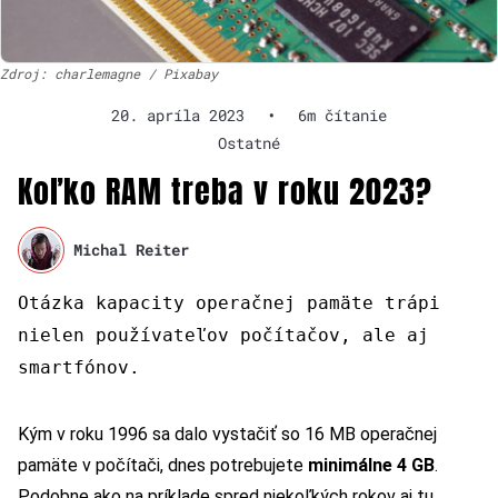
Zdroj: charlemagne / Pixabay
20. apríla 2023
•
6m čítanie
Ostatné
Koľko RAM treba v roku 2023?
Michal Reiter
Otázka kapacity operačnej pamäte trápi
nielen používateľov počítačov, ale aj
smartfónov.
Kým v roku 1996 sa dalo vystačiť so 16 MB operačnej
pamäte v počítači, dnes potrebujete
minimálne 4 GB
.
Podobne ako na príklade spred niekoľkých rokov aj tu