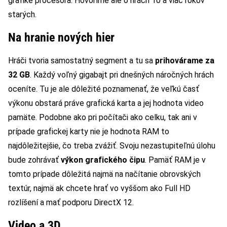
grafike procesora. Hovoríme ale o hrách 10 a viac rokov
starých.
Na hranie nových hier
Hráči tvoria samostatný segment a tu sa
prihovárame za
32 GB
. Každý voľný gigabajt pri dnešných náročných hrách
oceníte. Tu je ale dôležité poznamenať, že veľkú časť
výkonu obstará práve grafická karta a jej hodnota video
pamäte. Podobne ako pri počítači ako celku, tak ani v
prípade grafickej karty nie je hodnota RAM to
najdôležitejšie, čo treba zvážiť. Svoju nezastupiteľnú úlohu
bude zohrávať
výkon grafického čipu
. Pamäť RAM je v
tomto prípade dôležitá najmä na načítanie obrovských
textúr, najmä ak chcete hrať vo vyššom ako Full HD
rozlíšení a mať podporu DirectX 12.
Video a 3D