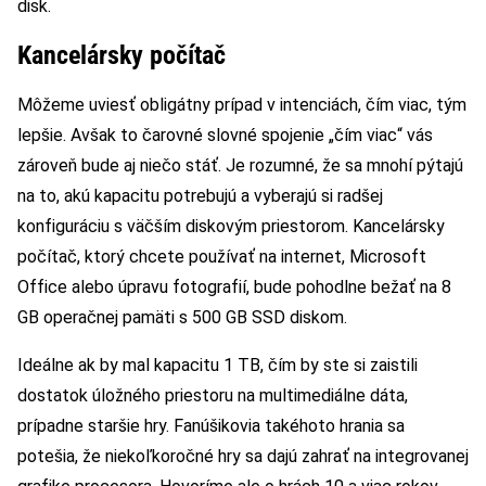
disk.
Kancelársky počítač
Môžeme uviesť obligátny prípad v intenciách, čím viac, tým
lepšie. Avšak to čarovné slovné spojenie „čím viac“ vás
zároveň bude aj niečo stáť. Je rozumné, že sa mnohí pýtajú
na to, akú kapacitu potrebujú a vyberajú si radšej
konfiguráciu s väčším diskovým priestorom. Kancelársky
počítač, ktorý chcete používať na internet, Microsoft
Office alebo úpravu fotografií, bude pohodlne bežať na 8
GB operačnej pamäti s 500 GB SSD diskom.
Ideálne ak by mal kapacitu 1 TB, čím by ste si zaistili
dostatok úložného priestoru na multimediálne dáta,
prípadne staršie hry. Fanúšikovia takéhoto hrania sa
potešia, že niekoľkoročné hry sa dajú zahrať na integrovanej