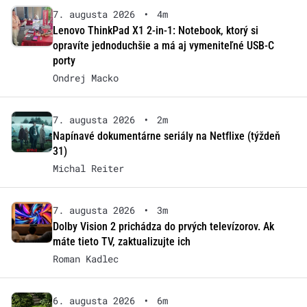
7. augusta 2026
•
4m
Lenovo ThinkPad X1 2-in-1: Notebook, ktorý si
opravíte jednoduchšie a má aj vymeniteľné USB-C
porty
Ondrej Macko
7. augusta 2026
•
2m
Napínavé dokumentárne seriály na Netflixe (týždeň
31)
Michal Reiter
7. augusta 2026
•
3m
Dolby Vision 2 prichádza do prvých televízorov. Ak
máte tieto TV, zaktualizujte ich
Roman Kadlec
6. augusta 2026
•
6m