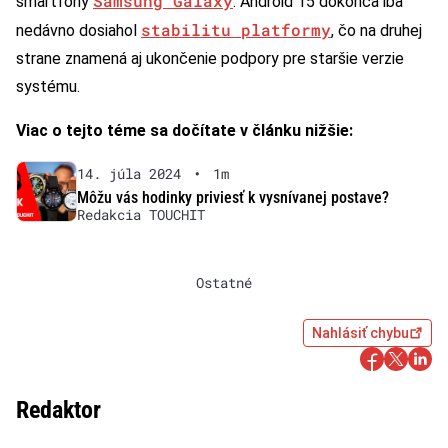
Samsung Galaxy
smartfóny
. Android 15 dokonca iba
stabilitu platformy
nedávno dosiahol
, čo na druhej
strane znamená aj ukončenie podpory pre staršie verzie
systému.
Viac o tejto téme sa dočítate v článku nižšie:
14. júla 2024
•
1m
Môžu vás hodinky priviesť k vysnívanej postave?
Redakcia TOUCHIT
Ostatné
Nahlásiť chybu
Redaktor