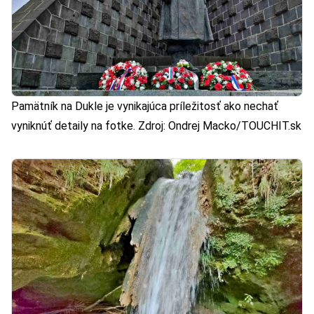
Pamätník na Dukle je vynikajúca príležitosť ako nechať
vyniknúť detaily na fotke. Zdroj: Ondrej Macko/TOUCHIT.sk