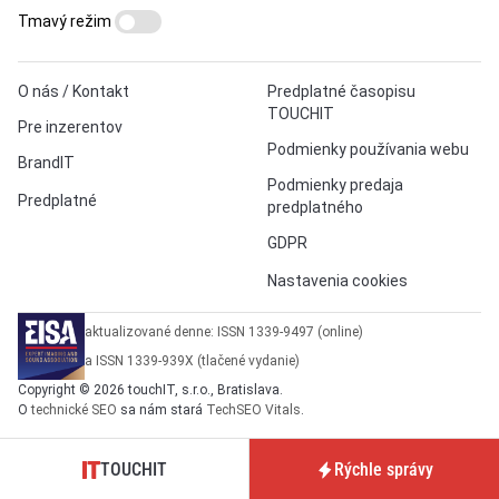
Tmavý režim
O nás / Kontakt
Predplatné časopisu
TOUCHIT
Pre inzerentov
Podmienky používania webu
BrandIT
Podmienky predaja
Predplatné
predplatného
GDPR
Nastavenia cookies
aktualizované denne: ISSN 1339-9497 (online)
a ISSN 1339-939X (tlačené vydanie)
Copyright © 2026 touchIT, s.r.o., Bratislava.
O
technické SEO
sa nám stará
TechSEO Vitals
.
TOUCHIT
Rýchle správy