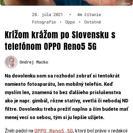
28. júla 2021
•
4m čítanie
Fotografie
•
Oppo
•
Ostatné
Krížom krážom po Slovensku s
telefónom OPPO Reno5 5G
Ondrej Macko
Na dovolenku som sa rozhodol zobrať si tentokrát
namiesto fotoaparátu, len mobilný telefón. Keď
myslím len, znamená to bez ďalšieho príslušenstva
ako je napr. gimbál, rôzne statívy, svetlá či nebodaj ND
filtre. Dovolenku treba prežiť naplno a čím budete mať
menej vecí so sebou, tým si ju lepšie užijete.
OPPO Reno5 5G
Žreb padol na
, ktorý bol práve v redakcii