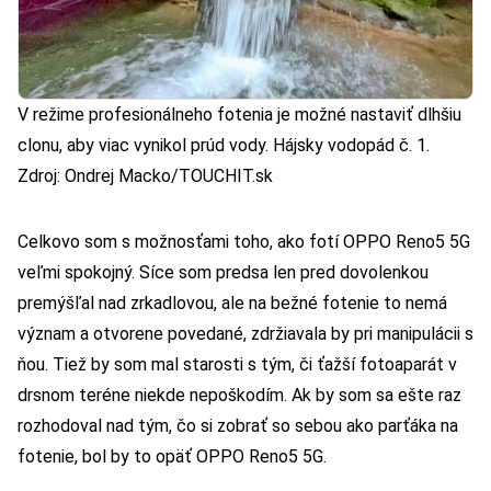
V režime profesionálneho fotenia je možné nastaviť dlhšiu
clonu, aby viac vynikol prúd vody. Hájsky vodopád č. 1.
Zdroj: Ondrej Macko/TOUCHIT.sk
Celkovo som s možnosťami toho, ako fotí OPPO Reno5 5G
veľmi spokojný. Síce som predsa len pred dovolenkou
premýšľal nad zrkadlovou, ale na bežné fotenie to nemá
význam a otvorene povedané, zdržiavala by pri manipulácii s
ňou. Tiež by som mal starosti s tým, či ťažší fotoaparát v
drsnom teréne niekde nepoškodím. Ak by som sa ešte raz
rozhodoval nad tým, čo si zobrať so sebou ako parťáka na
fotenie, bol by to opäť OPPO Reno5 5G.