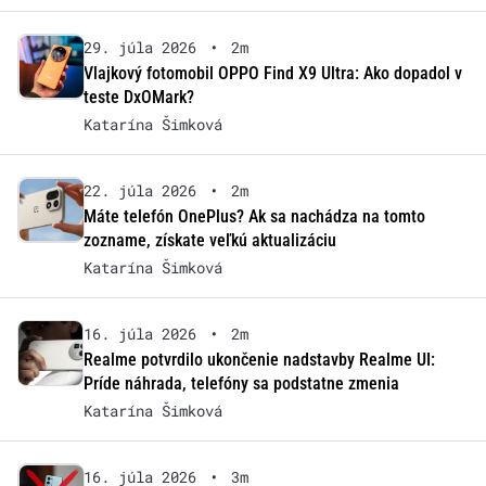
29. júla 2026
•
2m
Vlajkový fotomobil OPPO Find X9 Ultra: Ako dopadol v
teste DxOMark?
Katarína Šimková
22. júla 2026
•
2m
Máte telefón OnePlus? Ak sa nachádza na tomto
zozname, získate veľkú aktualizáciu
Katarína Šimková
16. júla 2026
•
2m
Realme potvrdilo ukončenie nadstavby Realme UI:
Príde náhrada, telefóny sa podstatne zmenia
Katarína Šimková
16. júla 2026
•
3m