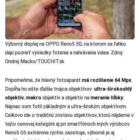
Výborný displej na OPPO Reno5 5G, na ktorom sa ľahko
dajú pozrieť výsledky fotenia a nahrávania videa. Zdroj:
Ondrej Macko/TOUCHIT.sk
Pripomeňme, že hlavný fotoaparát
má rozlíšenie 64 Mpx
.
Dopĺňa ho ešte ďalšia trojica objektívov:
ultra-širokouhlý
objektív
,
makro
objektív a objektív na
meranie hĺbky
.
Najviac som fotil základným a ultra-širokým objektívom.
Celkovo ide o tradičnú zostavu objektívov, ktorú nájdeme v
tejto cenovej kategórii aj pri smartfónoch iných výrobcov.
Reno5 G5 extrémne rýchlo zaostruje, výborné je aj