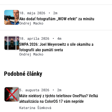
18. mája 2026
•
2m
Ako dodať fotografiám „WOW efekt“ za minútu
Ondrej Macko
18. apríla 2026
•
4m
SWPA 2026: Joel Meyerowitz o sile okamihu a
fotografii ako pamäti sveta
Ondrej Macko
Podobné články
5. augusta 2026
•
2m
Máte niektorý z týchto telefónov OnePlus? Veľká
aktualizácia na ColorOS 17 vám nepríde
Katarína Šimková