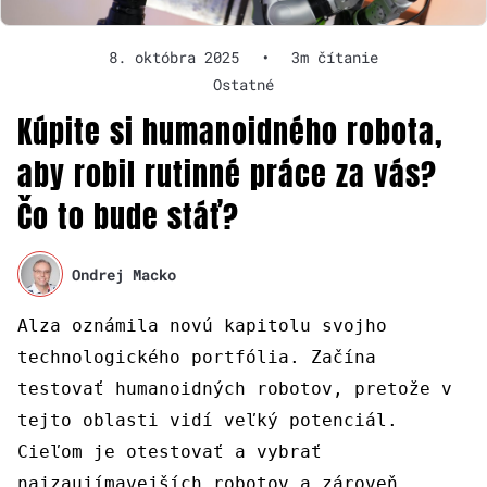
8. októbra 2025
•
3m čítanie
Ostatné
Kúpite si humanoidného robota,
aby robil rutinné práce za vás?
Čo to bude stáť?
Ondrej Macko
Alza oznámila novú kapitolu svojho
technologického portfólia. Začína
testovať humanoidných robotov, pretože v
tejto oblasti vidí veľký potenciál.
Cieľom je otestovať a vybrať
najzaujímavejších robotov a zároveň