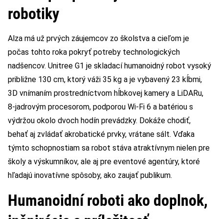
robotiky
Alza má už prvých záujemcov zo školstva a cieľom je
počas tohto roka pokryť potreby technologických
nadšencov. Unitree G1 je skladací humanoidný robot vysoký
približne 130 cm, ktorý váži 35 kg a je vybavený 23 kĺbmi,
3D vnímaním prostredníctvom hĺbkovej kamery a LiDARu,
8-jadrovým procesorom, podporou Wi-Fi 6 a batériou s
výdržou okolo dvoch hodín prevádzky. Dokáže chodiť,
behať aj zvládať akrobatické prvky, vrátane sált. Vďaka
týmto schopnostiam sa robot stáva atraktívnym nielen pre
školy a výskumníkov, ale aj pre eventové agentúry, ktoré
hľadajú inovatívne spôsoby, ako zaujať publikum.
Humanoidní roboti ako doplnok,