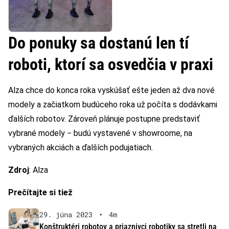
Do ponuky sa dostanú len tí
roboti, ktorí sa osvedčia v praxi
Alza chce do konca roka vyskúšať ešte jeden až dva nové
modely a začiatkom budúceho roka už počíta s dodávkami
ďalších robotov. Zároveň plánuje postupne predstaviť
vybrané modely − budú vystavené v showroome, na
vybraných akciách a ďalších podujatiach.
Zdroj
: Alza
Prečítajte si tiež
29. júna 2023
•
4m
Konštruktéri robotov a priaznivci robotiky sa stretli na