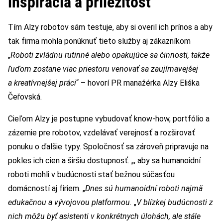
inšpirácia a príležitosť
Tím Alzy robotov sám testuje, aby si overil ich prínos a aby
tak firma mohla ponúknuť tieto služby aj zákazníkom
„
Roboti zvládnu rutinné alebo opakujúce sa činnosti, takže
ľuďom zostane viac priestoru venovať sa zaujímavejšej
a kreatívnejšej práci
“ – hovorí PR manažérka Alzy Eliška
Čeřovská.
Cieľom Alzy je postupne vybudovať know-how, portfólio a
zázemie pre robotov, vzdelávať verejnosť a rozširovať
ponuku o ďalšie typy. Spoločnosť sa zároveň pripravuje na
pokles ich cien a širšiu dostupnosť. „, aby sa humanoidní
roboti mohli v budúcnosti stať bežnou súčasťou
domácností aj firiem. „
Dnes sú humanoidní roboti najmä
edukačnou a vývojovou platformou.
„
V blízkej budúcnosti z
nich môžu byť asistenti v konkrétnych úlohách, ale stále