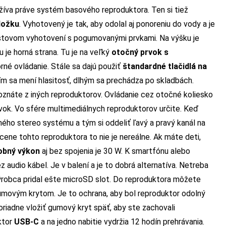
užíva práve systém basového reproduktora. Ten si tiež
ložku
. Vyhotovený je tak, aby odolal aj ponoreniu do vody a je
astovom vyhotovení s pogumovanými prvkami. Na výšku je
u je horná strana. Tu je na veľký
otočný prvok s
borné ovládanie. Stále sa dajú použiť
štandardné tlačidlá na
ím sa mení hlasitosť, dlhým sa prechádza po skladbách.
oznáte z iných reproduktorov. Ovládanie cez otočné koliesko
rvok. Vo sfére multimediálnych reproduktorov určite. Keď
dného stereo systému a tým si oddeliť ľavý a pravý kanál na
cene tohto reproduktora to nie je nereálne. Ak máte deti,
obný výkon
aj bez spojenia je 30 W. K smartfónu alebo
 audio kábel. Je v balení a je to dobrá alternatíva. Netreba
 výrobca pridal ešte microSD slot. Do reproduktora môžete
umovým krytom. Je to ochrana, aby bol reproduktor odolný
oriadne vložiť gumový kryt späť, aby ste zachovali
ktor
USB-C
a na jedno nabitie vydržia 12 hodín prehrávania.