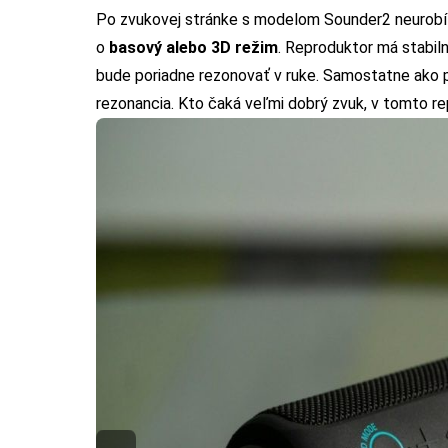
Po zvukovej stránke s modelom Sounder2 neurobít
o
basový alebo 3D režim
. Reproduktor má stabiln
bude poriadne rezonovať v ruke. Samostatne ako p
rezonancia. Kto čaká veľmi dobrý zvuk, v tomto r