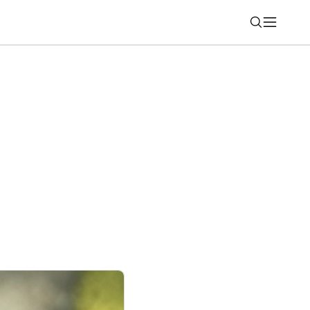
Nájsť
hone, iPad a Mac na nové systémy.
zie 26.6 zrýchlia jesenný prechod