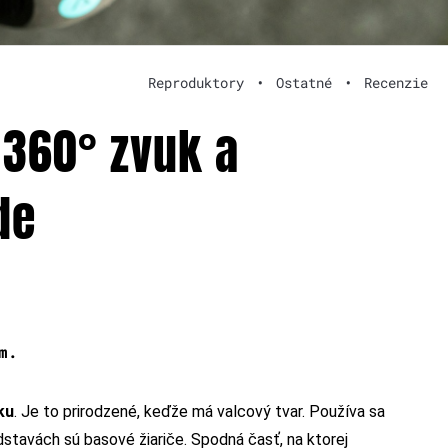
Reproduktory
•
Ostatné
•
Recenzie
360° zvuk a
de
m.
ku
. Je to prirodzené, keďže má valcový tvar. Používa sa
stavách sú basové žiariče. Spodná časť, na ktorej