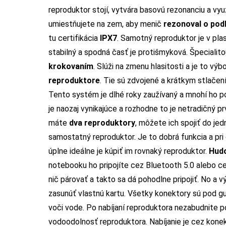
reproduktor stojí, vytvára basovú rezonanciu a vy
umiestňujete na zem, aby menič
rezonoval o pod
tu certifikácia
IPX7
. Samotný reproduktor je v pl
stabilný a spodná časť je protišmyková. Špecialito
krokovaním
. Slúži na zmenu hlasitosti a je to vý
reproduktore
. Tie sú zdvojené a krátkym stlačen
Tento systém je dlhé roky zaužívaný a mnohí ho p
je naozaj vynikajúce a rozhodne to je netradičný p
máte
dva reproduktory
, môžete ich spojiť do je
samostatný reproduktor. Je to dobrá funkcia a pri 
úplne ideálne je kúpiť im rovnaký reproduktor.
Hud
notebooku ho pripojíte cez Bluetooth 5.0 alebo cez
nič párovať a takto sa dá pohodlne pripojiť. No a
zasunúť vlastnú kartu. Všetky konektory sú pod g
voči vode. Po nabíjaní reproduktora nezabudnite p
vodoodolnosť reproduktora. Nabíjanie je cez kone