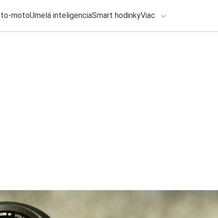
uto-moto
Umelá inteligencia
Smart hodinky
Viac
HLO BY VÁS ZAUJÍMAŤ
lačové správy
28. júla 2026
•
2m
ADÁVANIA
Apple pripravil iP
Aktualizácie na ver
Zadajte frázu pre vyhľadanie
Roman Kadlec