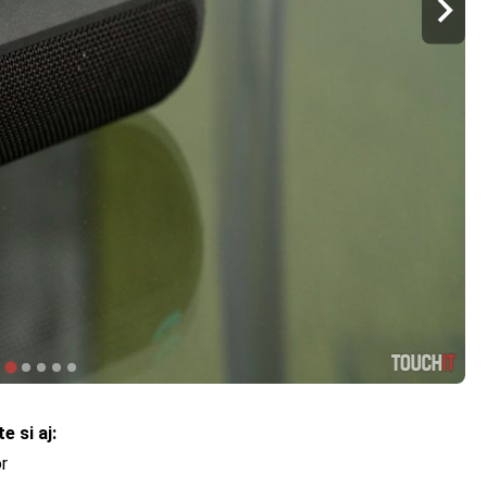
e si aj:
r