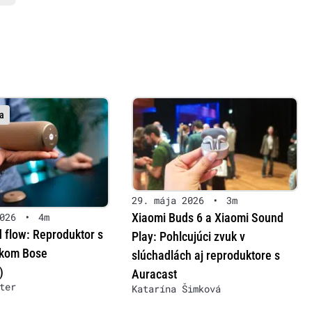
a
29. mája 2026
•
3m
Xiaomi Buds 6 a Xiaomi Sound
026
•
4m
 flow: Reproduktor s
Play: Pohlcujúci zvuk v
ukom Bose
slúchadlách aj reproduktore s
)
Auracast
ter
Katarína Šimková