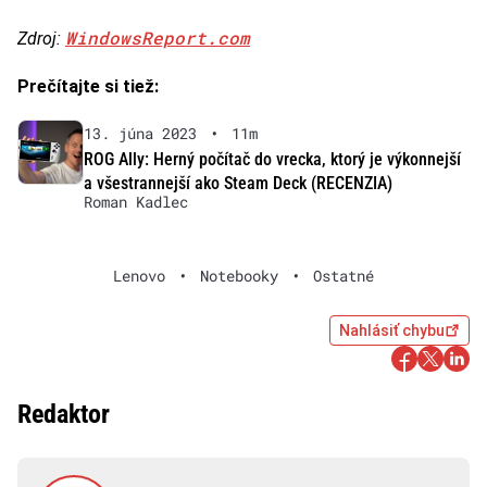
WindowsReport.com
Zdroj:
Prečítajte si tiež:
13. júna 2023
•
11m
ROG Ally: Herný počítač do vrecka, ktorý je výkonnejší
a všestrannejší ako Steam Deck (RECENZIA)
Roman Kadlec
Lenovo
•
Notebooky
•
Ostatné
Nahlásiť chybu
Redaktor