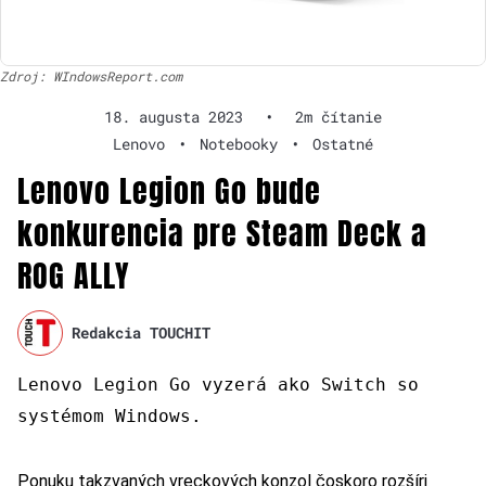
Zdroj: WIndowsReport.com
18. augusta 2023
•
2m čítanie
Lenovo
•
Notebooky
•
Ostatné
Lenovo Legion Go bude
konkurencia pre Steam Deck a
ROG ALLY
Redakcia TOUCHIT
Lenovo Legion Go vyzerá ako Switch so
systémom Windows.
Ponuku takzvaných vreckových konzol čoskoro rozšíri