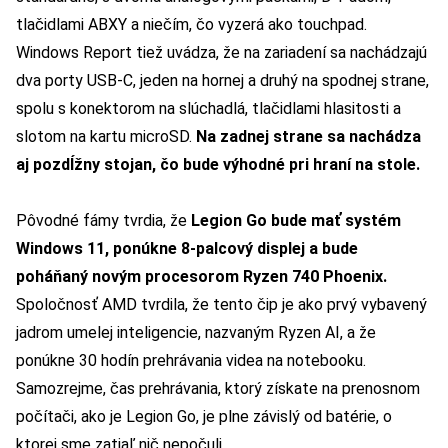
tlačidlami ABXY a niečím, čo vyzerá ako touchpad.
Windows Report tiež uvádza, že na zariadení sa nachádzajú
dva porty USB-C, jeden na hornej a druhý na spodnej strane,
spolu s konektorom na slúchadlá, tlačidlami hlasitosti a
slotom na kartu microSD.
Na zadnej strane sa nachádza
aj pozdĺžny stojan, čo bude výhodné pri hraní na stole.
Pôvodné fámy tvrdia, že
Legion Go bude mať systém
Windows 11, ponúkne 8-palcový displej a bude
poháňaný novým procesorom Ryzen 740 Phoenix.
Spoločnosť AMD tvrdila, že tento čip je ako prvý vybavený
jadrom umelej inteligencie, nazvaným Ryzen AI, a že
ponúkne 30 hodín prehrávania videa na notebooku.
Samozrejme, čas prehrávania, ktorý získate na prenosnom
počítači, ako je Legion Go, je plne závislý od batérie, o
ktorej sme zatiaľ nič nepočuli.