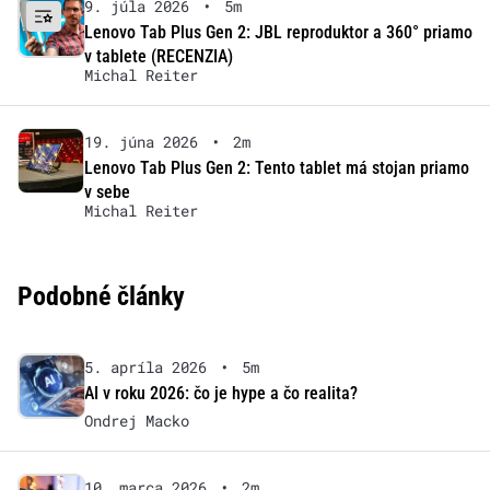
9. júla 2026
•
5m
Lenovo Tab Plus Gen 2: JBL reproduktor a 360° priamo
v tablete (RECENZIA)
Michal Reiter
19. júna 2026
•
2m
Lenovo Tab Plus Gen 2: Tento tablet má stojan priamo
v sebe
Michal Reiter
Podobné články
5. apríla 2026
•
5m
AI v roku 2026: čo je hype a čo realita?
Ondrej Macko
10. marca 2026
•
2m