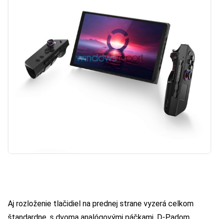
Aj rozloženie tlačidiel na prednej strane vyzerá celkom
štandardne, s dvoma analógovými páčkami, D-Padom,