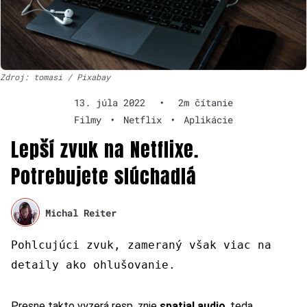
Zdroj: tomasi / Pixabay
13. júla 2022
•
2m čítanie
Filmy
•
Netflix
•
Aplikácie
Lepší zvuk na Netflixe.
Potrebujete slúchadlá
Michal Reiter
Pohlcujúci zvuk, zameraný však viac na
detaily ako ohlušovanie.
Presne takto vyzerá resp. znie
spatial audio
, teda