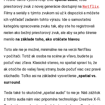
Netflix
priestorový zvuk z novej generácie dostupný na
.
Filmy a seriály s týmto zvukom sú už k dispozícii a môžete
ich vyhľadať zadaním tohto výrazu. Ide o samostatnú
kategóriu spracovania zvuku tak, aby ste ho registrovali
nielen ako bežný priestorový zvuk, ale aby sa jeho šírenie
menilo
na základe toho, ako otáčate hlavou
.
Toto ale nie je možné, minimálne nie na verzii Netflixu
v počítači. Totiž ak osoba na scéne je vľavo, budete ju
počuť viac zľava. Klasické stereo, no spatial spraví to, že
ak otočíte do vašej ľavej strany, bude počuť viac cez pravé
slúchadlo. Toľko asi na základné vysvetlenie „
spatial vs.
surround
.
Teda také to skutočné „spatial audio“ to nie je. Náš zážitok
z tohto audia nám viac pripomína technológiu Creative X-Fi.