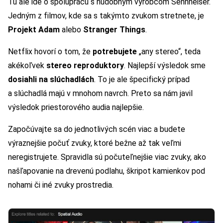
Tu ale ide o spoluprácu s hudobným výrobcom Sennheiser.
Jedným z filmov, kde sa s takýmto zvukom stretnete, je
Projekt Adam
alebo
Stranger Things
.
Netflix hovorí o tom, že
potrebujete
„any stereo“, teda
akékoľvek
stereo reproduktory
. Najlepší výsledok sme
dosiahli na slúchadlách
. To je ale špecifický prípad
a slúchadlá majú v mnohom navrch. Preto sa nám javil
výsledok priestorového audia najlepšie.
Započúvajte sa do jednotlivých scén viac a budete
výraznejšie počuť zvuky, ktoré bežne až tak veľmi
neregistrujete. Spravidla sú počuteľnejšie viac zvuky, ako
našľapovanie na drevenú podlahu, škripot kamienkov pod
nohami či iné zvuky prostredia.