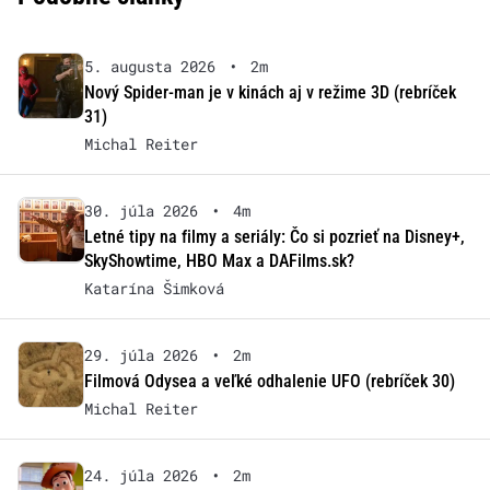
5. augusta 2026
•
2m
Nový Spider-man je v kinách aj v režime 3D (rebríček
31)
Michal Reiter
30. júla 2026
•
4m
Letné tipy na filmy a seriály: Čo si pozrieť na Disney+,
SkyShowtime, HBO Max a DAFilms.sk?
Katarína Šimková
29. júla 2026
•
2m
Filmová Odysea a veľké odhalenie UFO (rebríček 30)
Michal Reiter
24. júla 2026
•
2m