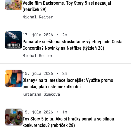
Vedie film Backrooms, Toy Story 5 asi nezaujal
(rebríček 29)
Michal Reiter
17. júla 2026
•
2m
Pamätáte si ešte na stroskotanie výletnej lode Costa
Concordia? Novinky na Netflixe (týždeň 28)
Michal Reiter
15. júla 2026
•
2m
Disney+ na tri mesiace lacnejšie: Využite promo
ponuku, platí ešte niekoľko dní
Katarína Šimková
15. júla 2026
•
1m
Toy Story 5 je tu. Ako si hračky poradia so silnou
konkurenciou? (rebríček 28)