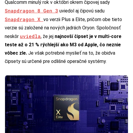
Qualcomm minulý rok v októbri okrem čipovej sady
Snapdragon 8 Gen 3
uviedol aj čipovú sadu
Snapdragon X
vo verzii Plus a Elite, pričom obe tieto
verzie sú založené na nových jadrách Oryon. Spoločnosť
uviedla
neskôr
, že jej
najnovší čipset je v multi-core
teste až o 21 % rýchlejší ako M3 od Apple, čo neznie
vôbec zle.
Je však potrebné myslieť na to, že obidva
čipsety sú určené pre odlišné operačné systémy.