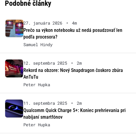
Podobné články
27. januára 2026
•
4m
Prečo sa výkon notebooku už nedá posudzovať len
podľa procesora?
Samuel Hindy
12. septembra 2025
•
2m
Rekord na obzore: Nový Snapdragon čoskoro zbúra
AnTuTu
Peter Hupka
11. septembra 2025
•
2m
Qualcomm Quick Charge 5+: Koniec prehrievania pri
nabíjaní smartfónov
Peter Hupka