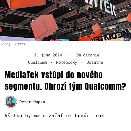
Zdroj: TOUCHIT
13. júna 2024
•
2m čítanie
Qualcomm
•
Notebooky
•
Ostatné
MediaTek vstúpi do nového
segmentu. Ohrozí tým Qualcomm?
Peter Hupka
Všetko by malo začať už budúci rok.