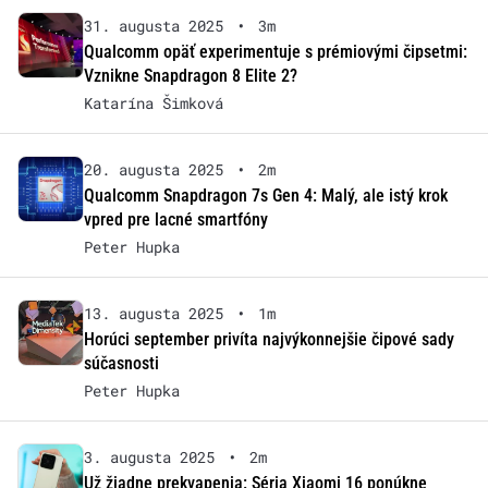
31. augusta 2025
•
3m
Qualcomm opäť experimentuje s prémiovými čipsetmi:
Vznikne Snapdragon 8 Elite 2?
Katarína Šimková
20. augusta 2025
•
2m
Qualcomm Snapdragon 7s Gen 4: Malý, ale istý krok
vpred pre lacné smartfóny
Peter Hupka
13. augusta 2025
•
1m
Horúci september privíta najvýkonnejšie čipové sady
súčasnosti
Peter Hupka
3. augusta 2025
•
2m
Už žiadne prekvapenia: Séria Xiaomi 16 ponúkne