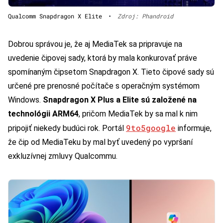
Qualcomm Snapdragon X Elite
•
Zdroj: Phandroid
Dobrou správou je, že aj MediaTek sa pripravuje na
uvedenie čipovej sady, ktorá by mala konkurovať práve
spomínaným čipsetom Snapdragon X. Tieto čipové sady sú
určené pre prenosné počítače s operačným systémom
Windows.
Snapdragon X Plus a Elite sú založené na
technológii ARM64
, pričom MediaTek by sa mal k nim
9to5google
pripojiť niekedy budúci rok. Portál
informuje,
že čip od MediaTeku by mal byť uvedený po vypršaní
exkluzívnej zmluvy Qualcommu.