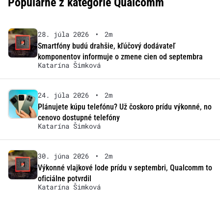
Populárne z kategórie Qualcomm
28. júla 2026
•
2m
Smartfóny budú drahšie, kľúčový dodávateľ
komponentov informuje o zmene cien od septembra
Katarína Šimková
24. júla 2026
•
2m
Plánujete kúpu telefónu? Už čoskoro prídu výkonné, no
cenovo dostupné telefóny
Katarína Šimková
30. júna 2026
•
2m
Výkonné vlajkové lode prídu v septembri, Qualcomm to
oficiálne potvrdil
Katarína Šimková