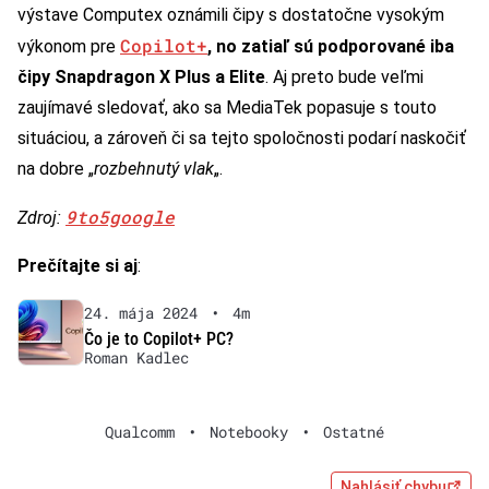
výstave Computex oznámili čipy s dostatočne vysokým
Copilot+
výkonom pre
, no zatiaľ sú podporované iba
čipy Snapdragon X Plus a Elite
. Aj preto bude veľmi
zaujímavé sledovať, ako sa MediaTek popasuje s touto
situáciou, a zároveň či sa tejto spoločnosti podarí naskočiť
na dobre „
rozbehnutý vlak
„.
9to5google
Zdroj:
Prečítajte si aj
:
24. mája 2024
•
4m
Čo je to Copilot+ PC?
Roman Kadlec
Qualcomm
•
Notebooky
•
Ostatné
Nahlásiť chybu