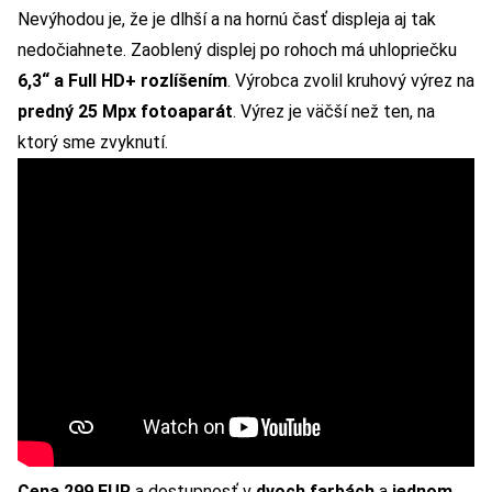
Nevýhodou je, že je dlhší a na hornú časť displeja aj tak
nedočiahnete. Zaoblený displej po rohoch má uhlopriečku
6,3“ a Full HD+ rozlíšením
. Výrobca zvolil kruhový výrez na
predný 25 Mpx fotoaparát
. Výrez je väčší než ten, na
ktorý sme zvyknutí.
Cena 299 EUR
a dostupnosť v
dvoch farbách
a
jednom