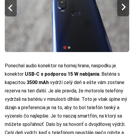
Ponechal audio konektor na hornej hrane, naspodku je
konektor
USB-C s podporou 15 W nabíjania
. Batéria s
kapacitou
3500 mAh
vydrží celý deň a ešte vám zostane
rezerva na ten ďalší. Je ale pravda, že motorola telefóny
vydržali na batériu v minulosti dlhšie. Toto je však úplne iný
dizajn a preferencia je na to, aby to bol telefón tenký a
vyzeralo čo najlepšie. Je to naozaj smartfón, na ktorý sa
môžete spoľahnúť. Dalo by sa hovoriť o dvojdňovej výdrži.
Celý deň vydrží, keď s telefónom neustále niečo robíte a