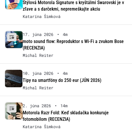
Štýlová Motorola Signature s kryštálmi Swarovski je v
zľave a s darčekmi, nepremeškajte akciu
Katarína Šimková
17. júna 2026
•
4m
moto sound flow: Reproduktor s Wi-Fi a zvukom Bose
(RECENZIA)
Michal Reiter
10. júna 2026
•
4m
Tipy na smartfóny do 250 eur (JÚN 2026)
Michal Reiter
2. júna 2026
•
14m
Motorola Razr Fold: Keď skladačka konkuruje
fotomobilom (RECENZIA)
Katarína Šimková