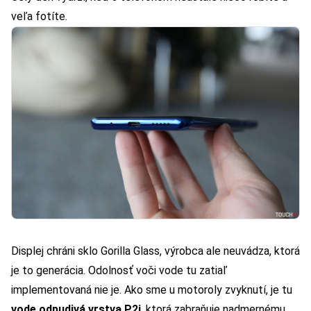
veľa fotíte.
Displej chráni sklo Gorilla Glass, výrobca ale neuvádza, ktorá
je to generácia. Odolnosť voči vode tu zatiaľ
implementovaná nie je. Ako sme u motoroly zvyknutí, je tu
vode odpudivá vrstva P2i
, ktorá zabraňuje nadmernému