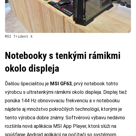
MSI Trident X
Notebooky s tenkými rámikmi
okolo displeja
Ďalšou špecialitou je
MSI GF63
, prvý notebook tohto
výrobcu s ultratenkými rámikmi okolo displeja. Displej tiež
ponúka 144 Hz obnovovaciu frekvenciu a v notebooku
nájdete aj množstvo pokročilých technológií, ktorými je
tento výrobca dobre známy. Softvérovú výbavu nedávno
rozšírila nová aplikácia MSI App Player, ktorá slúži na
spúšťanie Android aplikácií na počítači so systémom