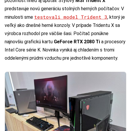
pozornosť hneď aj upútali. Štýlový
MSI Trident X
predstavuje novú generáciu stolných herných počítačov. V
testovali model Trident 3
minulosti sme
, ktorý je
veľký ako dnešné herné konzoly. V prípade Tridentu X sa
výrobca rozhodol pre väčšie šasi. Počítač ponúkne
najnovšiu grafickú kartu
GeForce RTX 2080 Ti
a procesory
Intel Core série K. Novinka vyniká aj chladením s tromi
oddelenými prúdmi vzduchu pre jednotlivé komponenty.