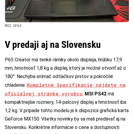
MSI GF63
V predaji aj na Slovensku
P65 Creator má tenké rámiky okolo displeja, hrúbku 17,9
mm, hmotnosť 1,8 kg a displej, ktorý je možné otvoriť až o
180°. Nechýba snímač odtlačkov prstov a pokročilé
Kompletné špecifikácie nájdete na
chladenie.
oficiálnej stránke výrobcu
.
MSI PS42
má
kompaktnejšie rozmery, 14-palcový displej a hmotnosť iba
1,2 kg. V prípade tohto modelu je k dispozícii grafická karta
GeForce MX150. Všetky novinky by sa mali predávať aj na
Slovensku. Konkrétne informácie o cene a dostupnosti