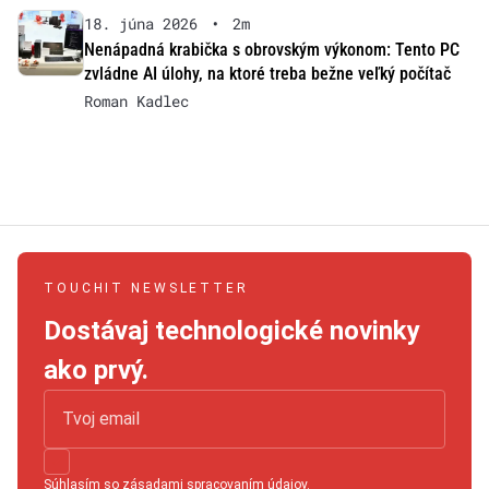
18. júna 2026
•
2m
Nenápadná krabička s obrovským výkonom: Tento PC
zvládne AI úlohy, na ktoré treba bežne veľký počítač
Roman Kadlec
TOUCHIT NEWSLETTER
Dostávaj technologické novinky
ako prvý.
Súhlasím so
zásadami spracovaním údajov
.