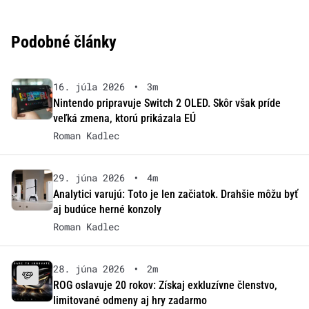
Podobné články
16. júla 2026
•
3m
Nintendo pripravuje Switch 2 OLED. Skôr však príde
veľká zmena, ktorú prikázala EÚ
Roman Kadlec
29. júna 2026
•
4m
Analytici varujú: Toto je len začiatok. Drahšie môžu byť
aj budúce herné konzoly
Roman Kadlec
28. júna 2026
•
2m
ROG oslavuje 20 rokov: Získaj exkluzívne členstvo,
limitované odmeny aj hry zadarmo