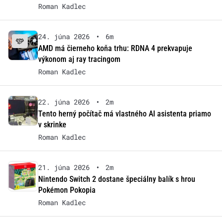
Roman Kadlec
24. júna 2026
•
6m
AMD má čierneho koňa trhu: RDNA 4 prekvapuje
výkonom aj ray tracingom
Roman Kadlec
22. júna 2026
•
2m
Tento herný počítač má vlastného AI asistenta priamo
v skrinke
Roman Kadlec
21. júna 2026
•
2m
Nintendo Switch 2 dostane špeciálny balík s hrou
Pokémon Pokopia
Roman Kadlec