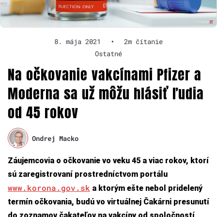
8. mája 2021
•
2m čítanie
Ostatné
Na očkovanie vakcínami Pfizer a
Moderna sa už môžu hlásiť ľudia
od 45 rokov
Ondrej Macko
Záujemcovia o očkovanie vo veku 45 a viac rokov, ktorí
sú zaregistrovaní prostredníctvom portálu
www.korona.gov.sk
a ktorým ešte nebol pridelený
termín očkovania, budú vo virtuálnej Čakárni presunutí
do zoznamov čakateľov na vakcíny od spoločností