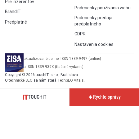
Pre inzerentov
Podmienky používania webu
BrandIT
Podmienky predaja
Predplatné
predplatného
GDPR
Nastavenia cookies
aktualizované denne: ISSN 1339-9497 (online)
a ISSN 1339-939X (tlačené vydanie)
Copyright © 2026 touchIT, s.r.o., Bratislava.
O
technické SEO
sa nám stará
TechSEO Vitals
.
TOUCHIT
Rýchle správy