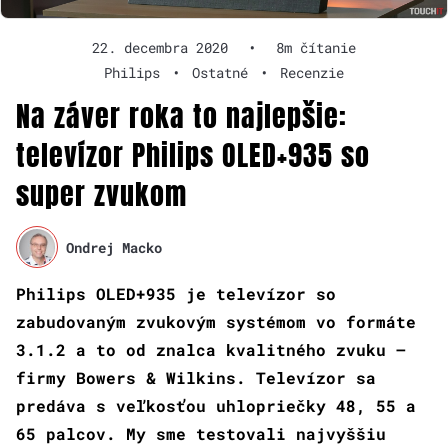
22. decembra 2020
•
8m čítanie
Philips
•
Ostatné
•
Recenzie
Na záver roka to najlepšie:
televízor Philips OLED+935 so
super zvukom
Ondrej Macko
Philips OLED+935 je televízor so
zabudovaným zvukovým systémom vo formáte
3.1.2 a to od znalca kvalitného zvuku –
firmy Bowers & Wilkins. Televízor sa
predáva s veľkosťou uhlopriečky 48, 55 a
65 palcov. My sme testovali najvyššiu