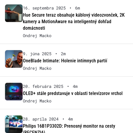
16. septembra 2025
•
6m
Hue Secure teraz obsahuje káblový videozvonček, 2K
kamery a MotionAware na inteligentný dohľad
domácnosti
Ondrej Macko
9. júna 2025
•
2m
OneBlade Intimate: Holenie intímnych partií
Ondrej Macko
20. februára 2025
•
4m
OLED+ stále predstavuje v oblasti televízorov vrchol
Ondrej Macko
28. apríla 2024
•
4m
Philips 16B1P3302D: Prenosný monitor na cesty
(RECENZIA)