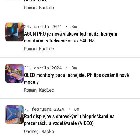
Roman Kadlec
24. apríla 2024
•
3m
AGON PRO je nová vlaková loď medzi hernými
monitormi s frekvenciou až 540 Hz
Roman Kadlec
21. apríla 2024
•
3m
OLED monitory budú lacnejšie, Philips oznámil nové
modely
Roman Kadlec
7. februára 2024
•
8m
Rad displejov s obrovskými uhlopriečkami na
prezentáciu a vzdelávanie (VIDEO)
Ondrej Macko