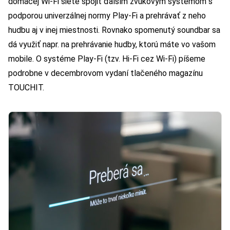
domácej Wi-Fi siete spojiť ďalším zvukovým systémom s
podporou univerzálnej normy Play-Fi a prehrávať z neho
hudbu aj v inej miestnosti. Rovnako spomenutý soundbar sa
dá využiť napr. na prehrávanie hudby, ktorú máte vo vašom
mobile. O systéme Play-Fi (tzv. Hi-Fi cez Wi-Fi) píšeme
podrobne v decembrovom vydaní tlačeného magazínu
TOUCHIT.