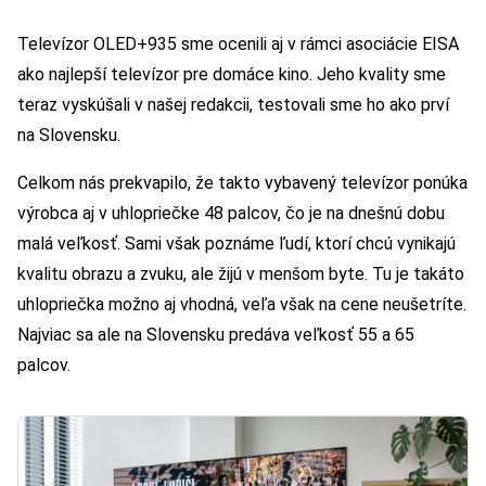
Televízor OLED+935 sme ocenili aj v rámci asociácie EISA
ako najlepší televízor pre domáce kino. Jeho kvality sme
teraz vyskúšali v našej redakcii, testovali sme ho ako prví
na Slovensku.
Celkom nás prekvapilo, že takto vybavený televízor ponúka
výrobca aj v uhlopriečke 48 palcov, čo je na dnešnú dobu
malá veľkosť. Sami však poznáme ľudí, ktorí chcú vynikajú
kvalitu obrazu a zvuku, ale žijú v menšom byte. Tu je takáto
uhlopriečka možno aj vhodná, veľa však na cene neušetríte.
Najviac sa ale na Slovensku predáva veľkosť 55 a 65
palcov.