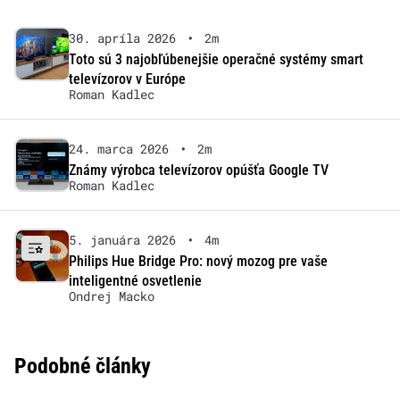
30. apríla 2026
•
2m
Toto sú 3 najobľúbenejšie operačné systémy smart
televízorov v Európe
Roman Kadlec
24. marca 2026
•
2m
Známy výrobca televízorov opúšťa Google TV
Roman Kadlec
5. januára 2026
•
4m
Philips Hue Bridge Pro: nový mozog pre vaše
inteligentné osvetlenie
Ondrej Macko
Podobné články