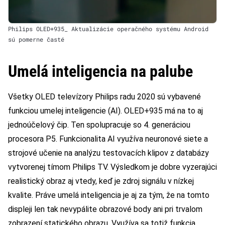
Philips OLED+935_ Aktualizácie operačného systému Android
sú pomerne časté
Umelá inteligencia na palube
Všetky OLED televízory Philips radu 2020 sú vybavené
funkciou umelej inteligencie (AI). OLED+935 má na to aj
jednoúčelový čip. Ten spolupracuje so 4. generáciou
procesora P5. Funkcionalita AI využíva neuronové siete a
strojové učenie na analýzu testovacích klipov z databázy
vytvorenej tímom Philips TV. Výsledkom je dobre vyzerajúci
realistický obraz aj vtedy, keď je zdroj signálu v nízkej
kvalite. Práve umelá inteligencia je aj za tým, že na tomto
displeji len tak nevypálite obrazové body ani pri trvalom
zobrazení statického obrazu. Využíva sa totiž funkcia