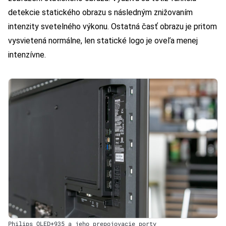
detekcie statického obrazu s následným znižovaním
intenzity svetelného výkonu. Ostatná časť obrazu je pritom
vysvietená normálne, len statické logo je oveľa menej
intenzívne.
Philips OLED+935 a jeho prepojovacie porty