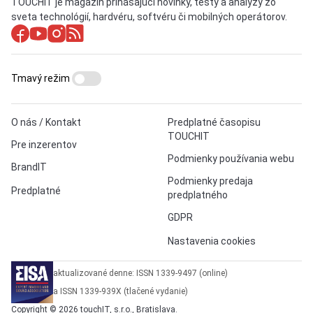
TOUCHIT je magazín prinášajúci novinky, testy a analýzy zo
sveta technológií, hardvéru, softvéru či mobilných operátorov.
Tmavý režim
O nás / Kontakt
Predplatné časopisu
TOUCHIT
Pre inzerentov
Podmienky používania webu
BrandIT
Podmienky predaja
Predplatné
predplatného
GDPR
Nastavenia cookies
aktualizované denne: ISSN 1339-9497 (online)
a ISSN 1339-939X (tlačené vydanie)
Copyright © 2026 touchIT, s.r.o., Bratislava.