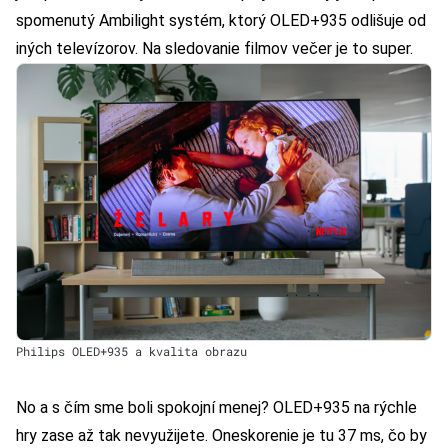
spomenutý Ambilight systém, ktorý OLED+935 odlišuje od
iných televízorov. Na sledovanie filmov večer je to super.
Philips OLED+935 a kvalita obrazu
No a s čím sme boli spokojní menej? OLED+935 na rýchle
hry zase až tak nevyužijete. Oneskorenie je tu 37 ms, čo by