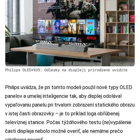
Philips OLED+935: Odlesky na displeji prirodzene uvidíte
Philips uvádza, že pri tomto modeli použil nové typy OLED
panelov a umelej inteligencie tak, aby displej odolával
vypaľovaniu panelu pri trvalom zobrazení statického obrazu
v istej časti obrazovky – je to príklad loga obľúbenej
televíznej stanice. Počas týždňového testu (ne)vypálenie
časti displeja nebolo možné overiť, ale nemáme prečo
výrobcovi neveriť.