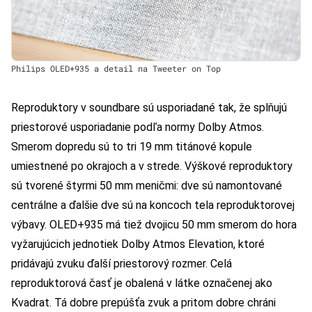
Philips OLED+935 a detail na Tweeter on Top
Reproduktory v soundbare sú usporiadané tak, že splňujú
priestorové usporiadanie podľa normy Dolby Atmos.
Smerom dopredu sú to tri 19 mm titánové kopule
umiestnené po okrajoch a v strede. Výškové reproduktory
sú tvorené štyrmi 50 mm meničmi: dve sú namontované
centrálne a ďalšie dve sú na koncoch tela reproduktorovej
výbavy. OLED+935 má tiež dvojicu 50 mm smerom do hora
vyžarujúcich jednotiek Dolby Atmos Elevation, ktoré
pridávajú zvuku ďalší priestorový rozmer. Celá
reproduktorová časť je obalená v látke označenej ako
Kvadrat. Tá dobre prepúšťa zvuk a pritom dobre chráni