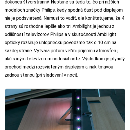
dokonca štvorstranný. Nestane sa teda to, čo pri nižších
modeloch značky Philips, kedy spodná časť pod displejom
nie je podsvietená. Nemusí to vadiť, ale konštatujeme, že 4
strany sú rozhodne lepšie ako tri. Ambilight je jednou z
odlišností televízorov Philips a v skutočnosti Ambilight
opticky rozširuje uhlopriečku povedzme tak o 10 cm na
každej strane. Vytvára pritom veľmi príjemnú atmosféru,
akú s iným televízorom nedosiahnete. Výsledkom je plynulý
prechod medzi rozsvieteným displejom a inak tmavou
zadnou stenou (pri sledovaní v noci).