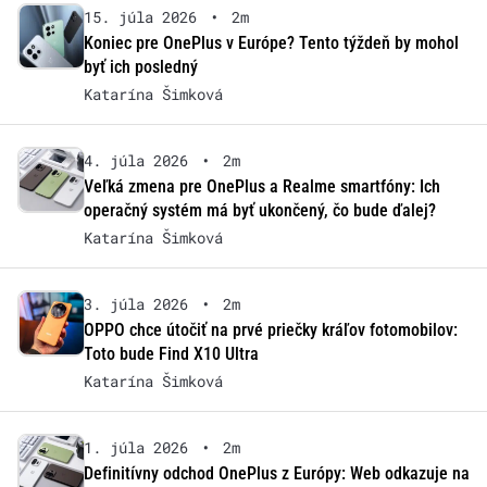
15. júla 2026
•
2m
Koniec pre OnePlus v Európe? Tento týždeň by mohol
byť ich posledný
Katarína Šimková
4. júla 2026
•
2m
Veľká zmena pre OnePlus a Realme smartfóny: Ich
operačný systém má byť ukončený, čo bude ďalej?
Katarína Šimková
3. júla 2026
•
2m
OPPO chce útočiť na prvé priečky kráľov fotomobilov:
Toto bude Find X10 Ultra
Katarína Šimková
1. júla 2026
•
2m
Definitívny odchod OnePlus z Európy: Web odkazuje na