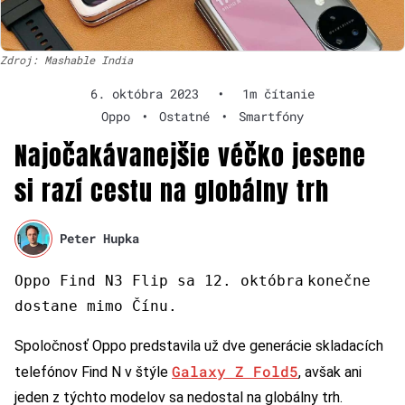
Zdroj: Mashable India
6. októbra 2023
•
1m čítanie
Oppo
•
Ostatné
•
Smartfóny
Najočakávanejšie véčko jesene
si razí cestu na globálny trh
Peter Hupka
Oppo Find N3 Flip sa 12. októbra
konečne
dostane mimo Čínu.
Spoločnosť Oppo predstavila už dve generácie skladacích
Galaxy Z Fold5
telefónov Find N v štýle
, avšak ani
jeden z týchto modelov sa nedostal na globálny trh.