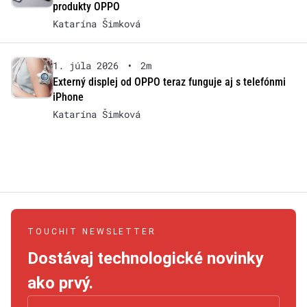
produkty OPPO
Katarína Šimková
1. júla 2026
•
2m
Externý displej od OPPO teraz funguje aj s telefónmi
iPhone
Katarína Šimková
TOUCHIT NEWSLETTER
Dostávaj technologické novinky
ako prvý.