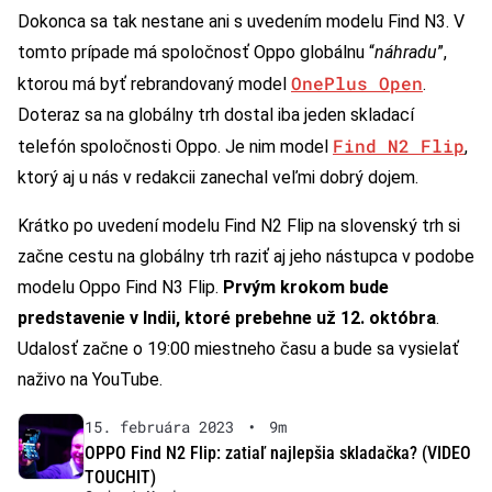
Dokonca sa tak nestane ani s uvedením modelu Find N3. V
tomto prípade má spoločnosť Oppo globálnu “
náhradu
”,
OnePlus Open
ktorou má byť rebrandovaný model
.
Doteraz sa na globálny trh dostal iba jeden skladací
Find N2 Flip
telefón spoločnosti Oppo. Je nim model
,
ktorý aj u nás v redakcii zanechal veľmi dobrý dojem.
Krátko po uvedení modelu Find N2 Flip na slovenský trh si
začne cestu na globálny trh raziť aj jeho nástupca v podobe
modelu Oppo Find N3 Flip.
Prvým krokom bude
predstavenie v Indii, ktoré prebehne už 12. októbra
.
Udalosť začne o 19:00 miestneho času a bude sa vysielať
naživo na YouTube.
15. februára 2023
•
9m
OPPO Find N2 Flip: zatiaľ najlepšia skladačka? (VIDEO
TOUCHIT)