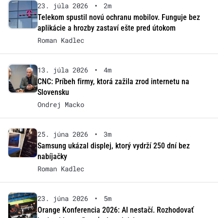
23. júla 2026
•
2m
Telekom spustil novú ochranu mobilov. Funguje bez
aplikácie a hrozby zastaví ešte pred útokom
Roman Kadlec
13. júla 2026
•
4m
CNC: Príbeh firmy, ktorá zažila zrod internetu na
Slovensku
Ondrej Macko
25. júna 2026
•
3m
Samsung ukázal displej, ktorý vydrží 250 dní bez
nabíjačky
Roman Kadlec
23. júna 2026
•
5m
Orange Konferencia 2026: AI nestačí. Rozhodovať