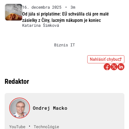
16. decembra 2025
•
3m
Od júla si priplatíme: EÚ schválila clá pre malé
zásielky z Číny, lacným nákupom je koniec
Katarína Šimková
Biznis IT
Nahlásiť chybu
Redaktor
Ondrej Macko
•
YouTube
Technológie