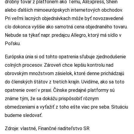
drobný tovar z platforiem ako Temu, AliExpress, Shein
alebo ďalších mimoeurópskych internetových obchodov.
Pri veľmi lacných objednávkach môže byť novozavedené
clo dokonca vyššie ako samotná cena objednaného tovaru.
Nebude sa týkať napr. predajcu Allegro, ktorý má sídlo v
Poľsku.
Európska únia si od tohto opatrenia sľubuje zjednodušenie
colných procesov. Zároveň chce lepšiu kontrolu nad
obrovským množstvom zásielok, ktoré denne prichádzajú
do členských štátov z tretích krajín. Uvidíme, ako sa toto
opatrenie overí v praxi. Čínske predajné platformy sú
známe tým, že sa dokážu prispôsobiť rôznym
obmedzeniami a vyťažiť z toho ešte viac pre seba. Situáciu
budeme sledovať.
Zdroje: vlastné, Finančné riaditeľstvo SR