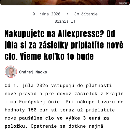
9. júna 2026
•
3m čítanie
Biznis IT
Nakupujete na Aliexpresse? Od
júla si za zásielky priplatíte nové
clo. Vieme koľko to bude
Ondrej Macko
Od 1. júla 2026 vstupujú do platnosti
nové pravidlá pre dovoz zásielok z krajín
mimo Európskej únie. Pri nákupe tovaru do
hodnoty 150 eur si teraz už priplatíte
nové
paušálne clo vo výške 3 eurá za
položku
. Opatrenie sa dotkne najmä