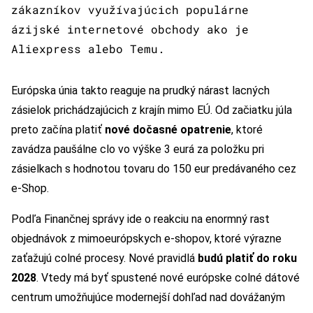
zákazníkov využívajúcich populárne
ázijské internetové obchody ako je
Aliexpress alebo Temu.
Európska únia takto reaguje na prudký nárast lacných
zásielok prichádzajúcich z krajín mimo EÚ. Od začiatku júla
preto začína platiť
nové dočasné opatrenie
, ktoré
zavádza paušálne clo vo výške 3 eurá za položku pri
zásielkach s hodnotou tovaru do 150 eur predávaného cez
e-Shop.
Podľa Finančnej správy ide o reakciu na enormný rast
objednávok z mimoeurópskych e-shopov, ktoré výrazne
zaťažujú colné procesy. Nové pravidlá
budú platiť do roku
2028
. Vtedy má byť spustené nové európske colné dátové
centrum umožňujúce modernejší dohľad nad dovážaným