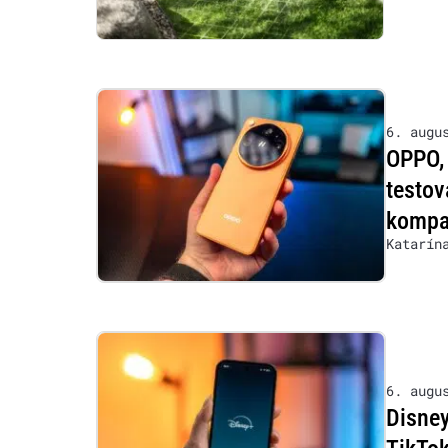
6. augu
OPPO, 
testov
kompat
Katarín
6. augu
Disney