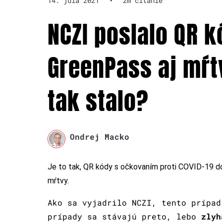
14. júla 2021
•
2m čítanie
NCZI poslalo QR k
GreenPass aj mŕ
tak stalo?
Ondrej Macko
Je to tak, QR kódy s očkovaním proti COVID-19 do a
mŕtvy.
Ako sa vyjadrilo NCZI, tento prípad
prípady sa stávajú preto, lebo
zlyh