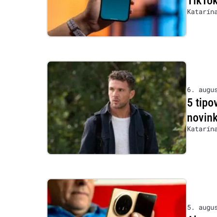
TikTok
Katarín
6. augu
5 tipo
novink
Katarín
5. augu