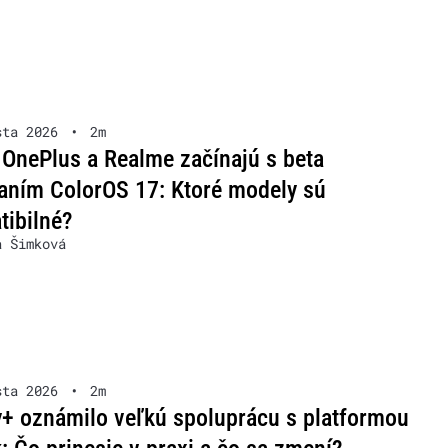
sta 2026
•
2m
OnePlus a Realme začínajú s beta
aním ColorOS 17: Ktoré modely sú
ibilné?
a Šimková
sta 2026
•
2m
+ oznámilo veľkú spoluprácu s platformou