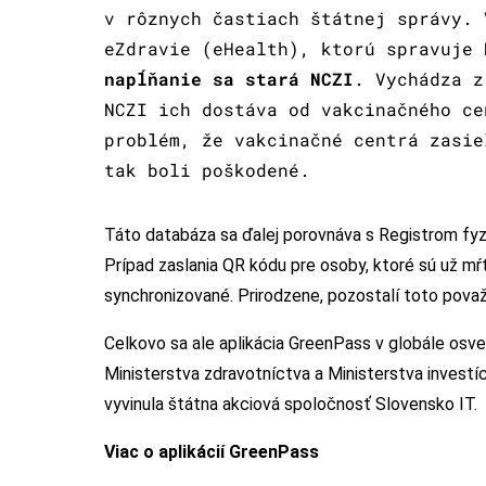
v rôznych častiach štátnej správy. 
eZdravie (eHealth), ktorú spravuje 
napĺňanie sa stará NCZI
. Vychádza z
NCZI ich dostáva od vakcinačného ce
problém, že vakcinačné centrá zasie
tak boli poškodené.
Táto databáza sa ďalej porovnáva s Registrom fyzi
Prípad zaslania QR kódu pre osoby, ktoré sú už mŕ
synchronizované. Prirodzene, pozostalí toto považu
Celkovo sa ale aplikácia GreenPass v globále osve
Ministerstva zdravotníctva a Ministerstva investíci
vyvinula štátna akciová spoločnosť Slovensko IT.
Viac o aplikácií GreenPass