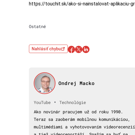
https://touchit.sk/ako-si-nainstalovat-aplikaci
Ostatné
Nahlásiť chybu
Ondrej Macko
•
YouTube
Technológie
Ako novinár pracujem už od roku 1990.
Teraz sa zaoberám mobilnou komunikáciou,
multimédiami a vyhotovovaním videorecenzií
a tiež videoreportáží. Snažím sa byť na