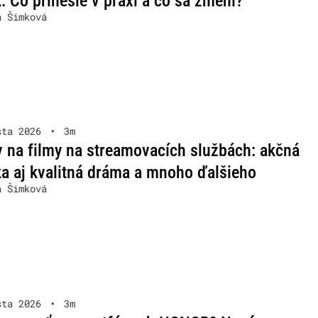
: Čo prinesie v praxi a čo sa zmení?
a Šimková
sta 2026
•
3m
v na filmy na streamovacích službách: akčná
a aj kvalitná dráma a mnoho ďalšieho
a Šimková
sta 2026
•
3m