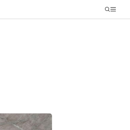
Nájsť
ový odľahčený smartfón s vymeniteľnou
cenou