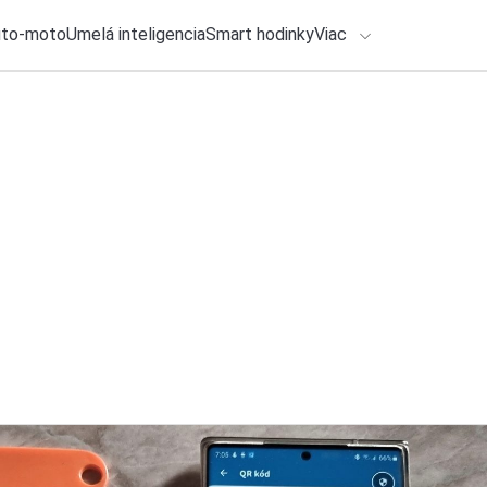
uto-moto
Umelá inteligencia
Smart hodinky
Viac
HLO BY VÁS ZAUJÍMAŤ
lačové správy
29. júla 2026
•
2m
HMD Asha 305 je n
ADÁVANIA
batériou a nízkou 
Zadajte frázu pre vyhľadanie
Katarína Šimková