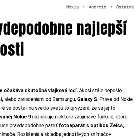
Nokia
•
Android
•
Ostatné
vdepodobne najlepší
osti
le očakáva skutočná vlajková loď.
Akosi stále neprišlo
i,
alebo zariadeniami od Samsungu,
Galaxy S
. Práve od Nokie
ré sa dostali na svetlo sveta to aj vyzerá, že sa jej to
vanej Nokie 9
naznačuje niektoré zaujímavé funkcie, ktoré
 bude pravdepodobne patriť
fotoaparát s optikou Zeiss,
snímače. Rozlíšenia a skladba jednotlivých snímačov