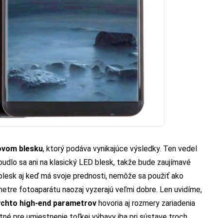
ovom blesku
, ktorý podáva vynikajúce výsledky. Ten vedel
budlo sa ani na klasický LED blesk, takže bude zaujímavé
 blesk aj keď má svoje prednosti, nemôže sa použiť ako
metre fotoaparátu naozaj vyzerajú veľmi dobre. Len uvidíme,
ýchto high-end parametrov
hovoria aj rozmery zariadenia
né pre umiestnenie toľkej výbavy iba pri sústave troch