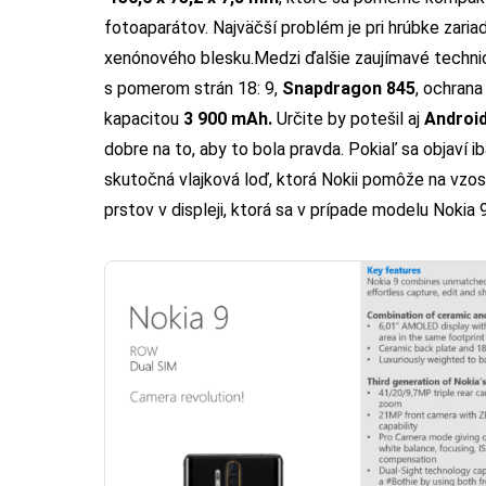
fotoaparátov. Najväčší problém je pri hrúbke zariad
xenónového blesku.
Medzi ďalšie zaujímavé techni
s pomerom strán 18: 9,
Snapdragon 845
, ochran
kapacitou
3 900 mAh.
Určite by potešil aj
Android
dobre na to, aby to bola pravda. Pokiaľ sa objaví 
skutočná vlajková loď, ktorá Nokii pomôže na vzo
prstov v displeji
, ktorá sa v prípade modelu Nokia 