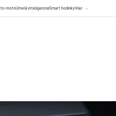
uto-moto
Umelá inteligencia
Smart hodinky
Viac
HLO BY VÁS ZAUJÍMAŤ
lačové správy
31. júla 2026
•
2m
Platíte za Office? 
ADÁVANIA
reklamu na vyšší ba
Zadajte frázu pre vyhľadanie
Michal Reiter