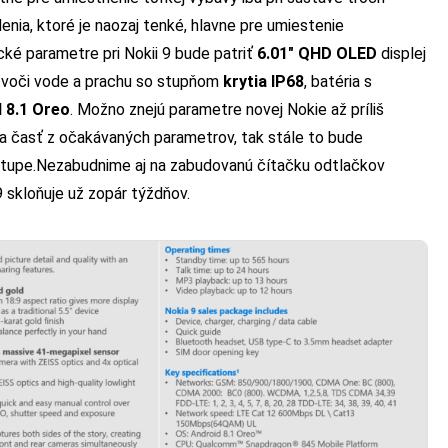
enia, ktoré je naozaj tenké, hlavne pre umiestenie
cké parametre pri Nokii 9 bude patriť
6.01″ QHD OLED
displej
a voči vode a prachu so stupňom
krytia IP68
, batéria s
 8.1 Oreo
. Možno znejú parametre novej Nokie až príliš
iba časť z očakávaných parametrov, tak stále to bude
stupe.
Nezabudnime aj na
zabudovanú čítačku odtlačkov
9 skloňuje už zopár týždňov.