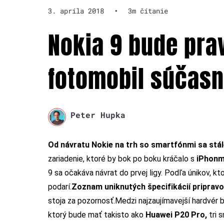
3. apríla 2018
•
3m čítanie
Nokia 9 bude pra
fotomobil súčasn
Peter Hupka
Od návratu Nokie na trh so smartfónmi sa stá
zariadenie, ktoré by bok po boku kráčalo s
iPhonm
9 sa očakáva návrat do prvej ligy. Podľa únikov, kto
podarí.
Zoznam uniknutých špecifikácií pripravo
stoja za pozornosť.
Medzi najzaujímavejší hardvér
ktorý bude mať takisto ako
Huawei P20 Pro,
tri 