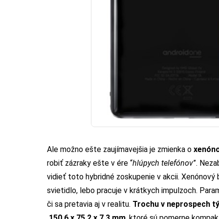
Ale možno ešte zaujímavejšia je zmienka o
xenón
robiť zázraky ešte v ére “
hlúpych telefónov
”. Neza
vidieť toto hybridné zoskupenie v akcii. Xenónový
svietidlo, lebo pracuje v krátkych impulzoch. Para
či sa pretavia aj v realitu.
Trochu v neprospech t
150,6 x 75,2 x 7,3
mm
, ktoré sú pomerne kompakt