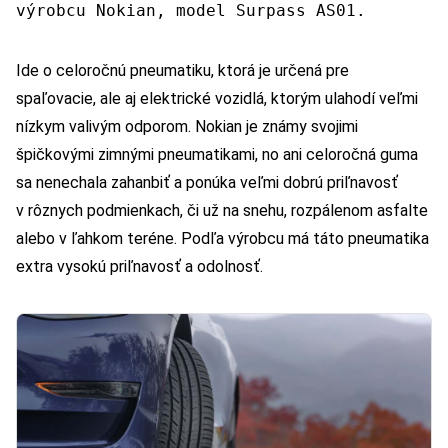
výrobcu Nokian, model Surpass AS01.
Ide o celoročnú pneumatiku, ktorá je určená pre
spaľovacie, ale aj elektrické vozidlá, ktorým ulahodí veľmi
nízkym valivým odporom. Nokian je známy svojimi
špičkovými zimnými pneumatikami, no ani celoročná guma
sa nenechala zahanbiť a ponúka veľmi dobrú priľnavosť
v rôznych podmienkach, či už na snehu, rozpálenom asfalte
alebo v ľahkom teréne. Podľa výrobcu má táto pneumatika
extra vysokú priľnavosť a odolnosť.