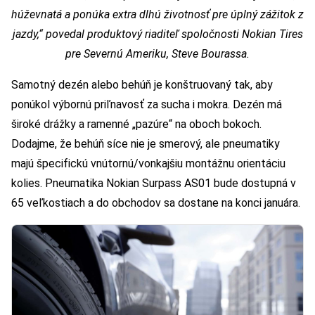
húževnatá a ponúka extra dlhú životnosť pre úplný zážitok z
jazdy,“ povedal produktový riaditeľ spoločnosti Nokian Tires
pre Severnú Ameriku, Steve Bourassa.
Samotný dezén alebo behúň je konštruovaný tak, aby
ponúkol výbornú priľnavosť za sucha i mokra. Dezén má
široké drážky a ramenné „pazúre“ na oboch bokoch.
Dodajme, že behúň síce nie je smerový, ale pneumatiky
majú špecifickú vnútornú/vonkajšiu montážnu orientáciu
kolies. Pneumatika Nokian Surpass AS01 bude dostupná v
65 veľkostiach a do obchodov sa dostane na konci januára.