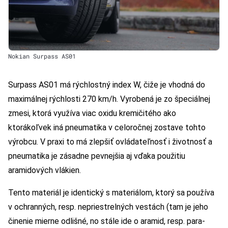
Nokian Surpass AS01
Surpass AS01 má rýchlostný index W, čiže je vhodná do
maximálnej rýchlosti 270 km/h. Vyrobená je zo špeciálnej
zmesi, ktorá využíva viac oxidu kremičitého ako
ktorákoľvek iná pneumatika v celoročnej zostave tohto
výrobcu. V praxi to má zlepšiť ovládateľnosť i životnosť a
pneumatika je zásadne pevnejšia aj vďaka použitiu
aramidových vlákien.
Tento materiál je identický s materiálom, ktorý sa používa
v ochranných, resp. nepriestrelných vestách (tam je jeho
činenie mierne odlišné, no stále ide o aramid, resp. para-