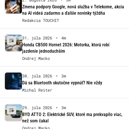
Zmena podpory Google, nová služba v Telekome, akcia
na AI videá zadarmo a ďalšie novinky týždňa
Redakcia TOUCHIT
31. júla 2026
•
4m
Honda CB500 Hornet 2026: Motorka, ktorá robí
jazdenie jednoduchším
Ondrej Macko
30. júla 2026
•
3m
Dá sa Bluetooth skutočne vypnúť? Nie vždy
Michal Reiter
29. júla 2026
•
3m
BYD ATTO 2: Elektrické SUV, ktoré ma prekvapilo viac,
než som čakal
Ondrej Macko