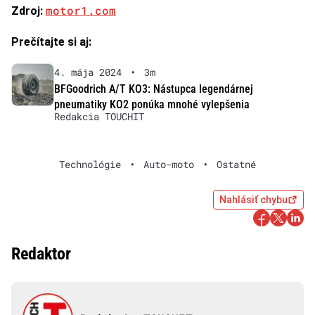
motor1.com
Zdroj:
Prečítajte si aj:
4. mája 2024
•
3m
BFGoodrich A/T KO3: Nástupca legendárnej
pneumatiky KO2 ponúka mnohé vylepšenia
Redakcia TOUCHIT
Technológie
•
Auto-moto
•
Ostatné
Nahlásiť chybu
Redaktor