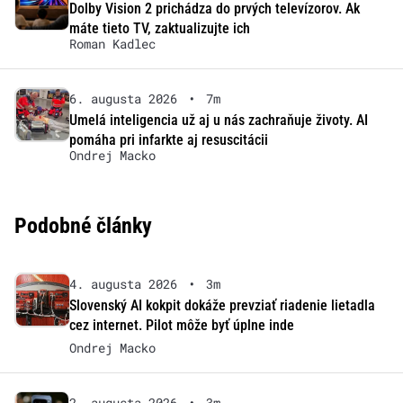
Dolby Vision 2 prichádza do prvých televízorov. Ak
máte tieto TV, zaktualizujte ich
Roman Kadlec
6. augusta 2026
•
7m
Umelá inteligencia už aj u nás zachraňuje životy. AI
pomáha pri infarkte aj resuscitácii
Ondrej Macko
Podobné články
4. augusta 2026
•
3m
Slovenský AI kokpit dokáže prevziať riadenie lietadla
cez internet. Pilot môže byť úplne inde
Ondrej Macko
2. augusta 2026
•
3m