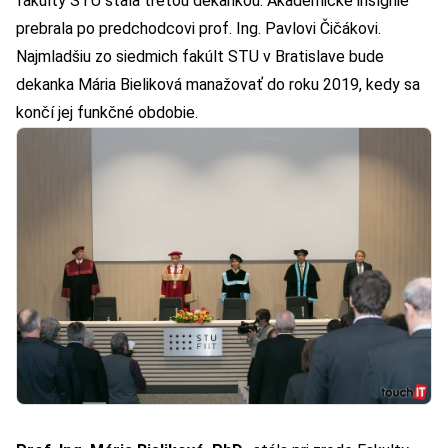
fakulty STU stala treťou dekankou. Akademické insígnie
prebrala po predchodcovi prof. Ing. Pavlovi Čičákovi.
Najmladšiu zo siedmich fakúlt STU v Bratislave bude
dekanka Mária Bieliková manažovať do roku 2019, kedy sa
končí jej funkčné obdobie.