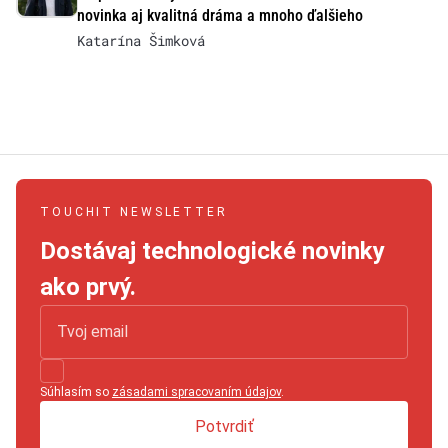
novinka aj kvalitná dráma a mnoho ďalšieho
Katarína Šimková
TOUCHIT NEWSLETTER
Dostávaj technologické novinky
ako prvý.
Súhlasím so
zásadami spracovaním údajov
.
Potvrdiť