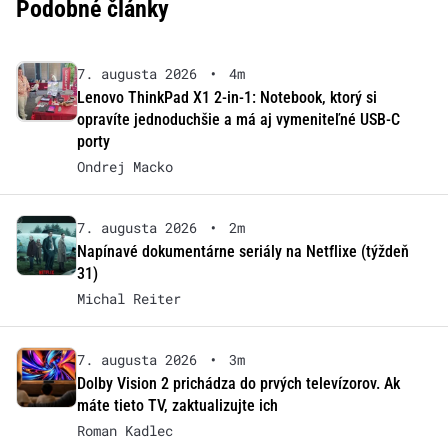
Podobné články
7. augusta 2026
•
4m
Lenovo ThinkPad X1 2-in-1: Notebook, ktorý si
opravíte jednoduchšie a má aj vymeniteľné USB-C
porty
Ondrej Macko
7. augusta 2026
•
2m
Napínavé dokumentárne seriály na Netflixe (týždeň
31)
Michal Reiter
7. augusta 2026
•
3m
Dolby Vision 2 prichádza do prvých televízorov. Ak
máte tieto TV, zaktualizujte ich
Roman Kadlec