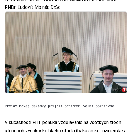
RNDr. Ľudovít Molnár, DrSc.
Prejav novej dekanky prijali prítomní veľmi pozitívne
V súčasnosti FIIT ponúka vzdelávanie na všetkých troch
stupňoch vysokoškolského štúdia (bakalárske, inžinierske a