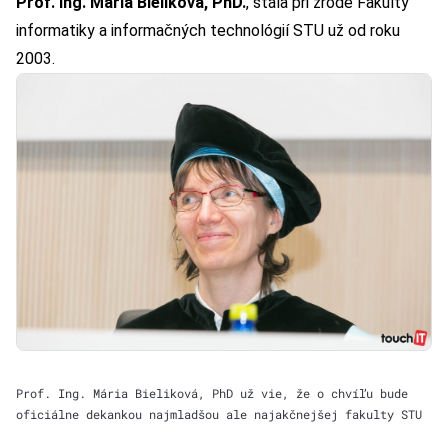
Prof. Ing. Mária Bieliková, PhD.
, stála pri zrode Fakulty
informatiky a informačných technológií
STU
už od roku
2003.
Prof. Ing. Mária Bieliková, PhD už vie, že o chvíľu bude
oficiálne dekankou najmladšou ale najakčnejšej fakulty STU