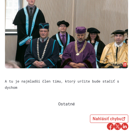
A tu je najmladší člen tímu, ktorý určite bude stačiť s
dychom
Ostatné
Nahlásiť chybu