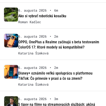
6. augusta 2026
•
6m
Ako si vybrať robotickú kosačku
Roman Kadlec
6. augusta 2026
•
2m
OPPO, OnePlus a Realme začínajú s beta testovaním
ColorOS 17: Ktoré modely sú kompatibilné?
Katarína Šimková
6. augusta 2026
•
2m
Disney+ oznámilo veľkú spoluprácu s platformou
TikTok: Čo prinesie v praxi a čo sa zmení?
Katarína Šimková
6. augusta 2026
•
3m
5 tipov na filmy na streamovacích službách: akčná