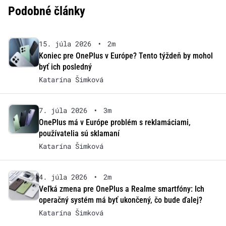
Podobné články
15. júla 2026
•
2m
Koniec pre OnePlus v Európe? Tento týždeň by mohol
byť ich posledný
Katarína Šimková
7. júla 2026
•
3m
OnePlus má v Európe problém s reklamáciami,
používatelia sú sklamaní
Katarína Šimková
4. júla 2026
•
2m
Veľká zmena pre OnePlus a Realme smartfóny: Ich
operačný systém má byť ukončený, čo bude ďalej?
Katarína Šimková