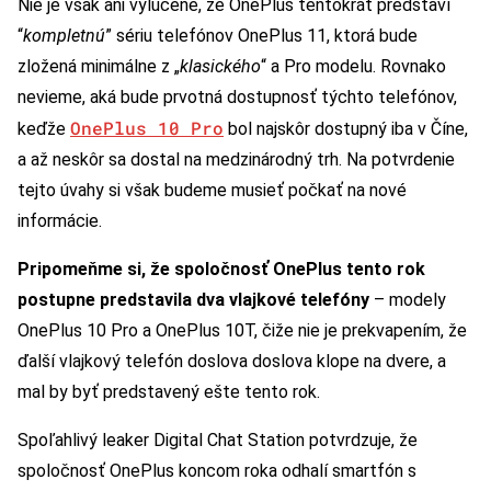
Nie je však ani vylúčené, že OnePlus tentokrát predstaví
“
kompletnú
” sériu telefónov OnePlus 11, ktorá bude
zložená minimálne z „
klasického
“ a Pro modelu. Rovnako
nevieme, aká bude prvotná dostupnosť týchto telefónov,
OnePlus 10 Pro
keďže
bol najskôr dostupný iba v Číne,
a až neskôr sa dostal na medzinárodný trh. Na potvrdenie
tejto úvahy si však budeme musieť počkať na nové
informácie.
Pripomeňme si, že spoločnosť OnePlus tento rok
postupne predstavila dva vlajkové telefóny
– modely
OnePlus 10 Pro a OnePlus 10T, čiže nie je prekvapením, že
ďalší vlajkový telefón doslova doslova klope na dvere, a
mal by byť predstavený ešte tento rok.
Spoľahlivý leaker Digital Chat Station potvrdzuje, že
spoločnosť OnePlus koncom roka odhalí smartfón s