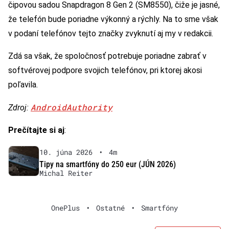
čipovou sadou Snapdragon 8 Gen 2 (SM8550), čiže je jasné,
že telefón bude poriadne výkonný a rýchly. Na to sme však
v podaní telefónov tejto značky zvyknutí aj my v redakcii.
Zdá sa však, že spoločnosť potrebuje poriadne zabrať v
softvérovej podpore svojich telefónov, pri ktorej akosi
poľavila.
AndroidAuthority
Zdroj:
Prečítajte si aj
:
10. júna 2026
•
4m
Tipy na smartfóny do 250 eur (JÚN 2026)
Michal Reiter
OnePlus
•
Ostatné
•
Smartfóny