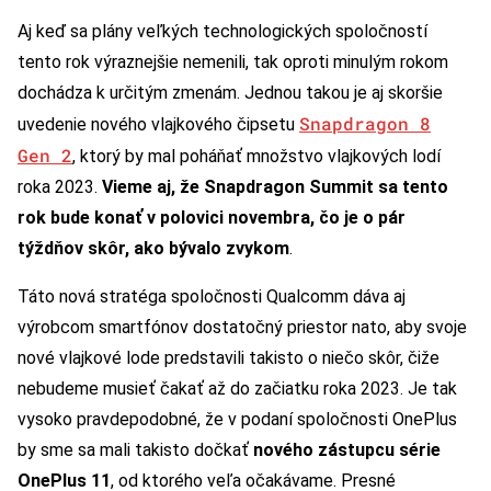
Aj keď sa plány veľkých technologických spoločností
tento rok výraznejšie nemenili, tak oproti minulým rokom
dochádza k určitým zmenám. Jednou takou je aj skoršie
Snapdragon 8
uvedenie nového vlajkového čipsetu
Gen 2
, ktorý by mal poháňať množstvo vlajkových lodí
roka 2023.
Vieme aj, že Snapdragon Summit sa tento
rok bude konať v polovici novembra, čo je o pár
týždňov skôr, ako bývalo zvykom
.
Táto nová stratéga spoločnosti Qualcomm dáva aj
výrobcom smartfónov dostatočný priestor nato, aby svoje
nové vlajkové lode predstavili takisto o niečo skôr, čiže
nebudeme musieť čakať až do začiatku roka 2023. Je tak
vysoko pravdepodobné, že v podaní spoločnosti OnePlus
by sme sa mali takisto dočkať
nového zástupcu série
OnePlus 11
, od ktorého veľa očakávame. Presné