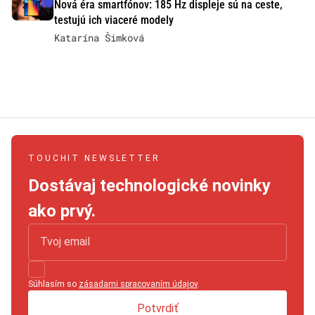
Nová éra smartfónov: 185 Hz displeje sú na ceste,
testujú ich viaceré modely
Katarína Šimková
TOUCHIT NEWSLETTER
Dostávaj technologické novinky
ako prvý.
Súhlasím so
zásadami spracovaním údajov
.
Potvrdiť