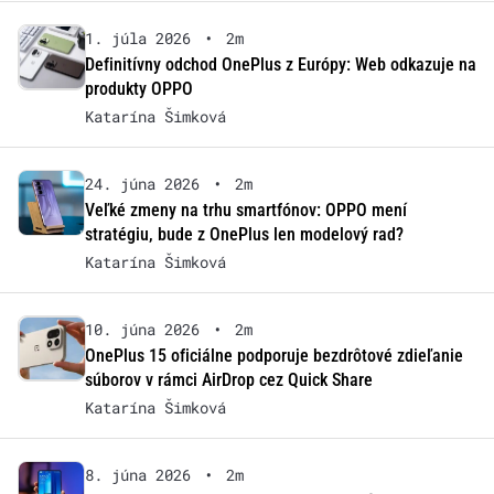
1. júla 2026
•
2m
Definitívny odchod OnePlus z Európy: Web odkazuje na
produkty OPPO
Katarína Šimková
24. júna 2026
•
2m
Veľké zmeny na trhu smartfónov: OPPO mení
stratégiu, bude z OnePlus len modelový rad?
Katarína Šimková
10. júna 2026
•
2m
OnePlus 15 oficiálne podporuje bezdrôtové zdieľanie
súborov v rámci AirDrop cez Quick Share
Katarína Šimková
8. júna 2026
•
2m