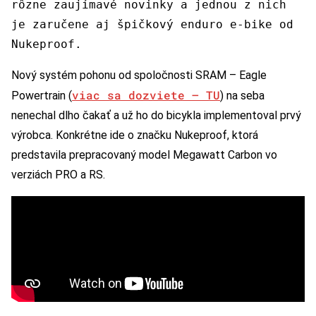
rôzne zaujímavé novinky a jednou z nich
je zaručene aj špičkový enduro e-bike od
Nukeproof.
Nový systém pohonu od spoločnosti SRAM – Eagle
viac sa dozviete ­– TU
Powertrain (
) na seba
nenechal dlho čakať a už ho do bicykla implementoval prvý
výrobca. Konkrétne ide o značku Nukeproof, ktorá
predstavila prepracovaný model Megawatt Carbon vo
verziách PRO a RS.