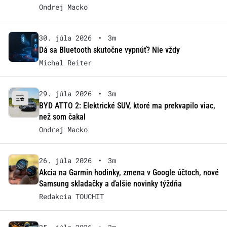
Ondrej Macko
30. júla 2026
•
3m
Dá sa Bluetooth skutočne vypnúť? Nie vždy
Michal Reiter
29. júla 2026
•
3m
BYD ATTO 2: Elektrické SUV, ktoré ma prekvapilo viac,
než som čakal
Ondrej Macko
26. júla 2026
•
3m
Akcia na Garmin hodinky, zmena v Google účtoch, nové
Samsung skladačky a ďalšie novinky týždňa
Redakcia TOUCHIT