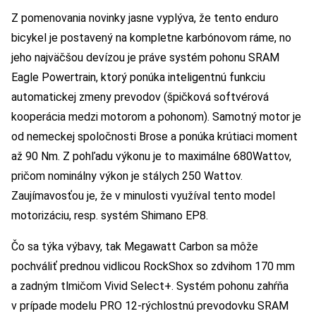
Z pomenovania novinky jasne vyplýva, že tento enduro
bicykel je postavený na kompletne karbónovom ráme, no
jeho najväčšou devízou je práve systém pohonu SRAM
Eagle Powertrain, ktorý ponúka inteligentnú funkciu
automatickej zmeny prevodov (špičková softvérová
kooperácia medzi motorom a pohonom). Samotný motor je
od nemeckej spoločnosti Brose a ponúka krútiaci moment
až 90 Nm. Z pohľadu výkonu je to maximálne 680Wattov,
pričom nominálny výkon je stálych 250 Wattov.
Zaujímavosťou je, že v minulosti využíval tento model
motorizáciu, resp. systém Shimano EP8.
Čo sa týka výbavy, tak Megawatt Carbon sa môže
pochváliť prednou vidlicou RockShox so zdvihom 170 mm
a zadným tlmičom Vivid Select+. Systém pohonu zahŕňa
v prípade modelu PRO 12-rýchlostnú prevodovku SRAM