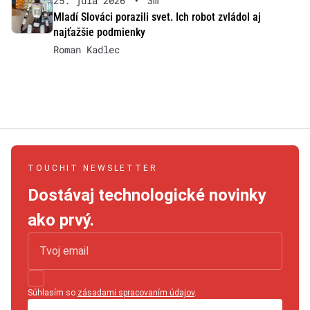
25. júla 2026
•
3m
Mladí Slováci porazili svet. Ich robot zvládol aj
najťažšie podmienky
Roman Kadlec
TOUCHIT NEWSLETTER
Dostávaj technologické novinky
ako prvý.
Súhlasím so
zásadami spracovaním údajov
.