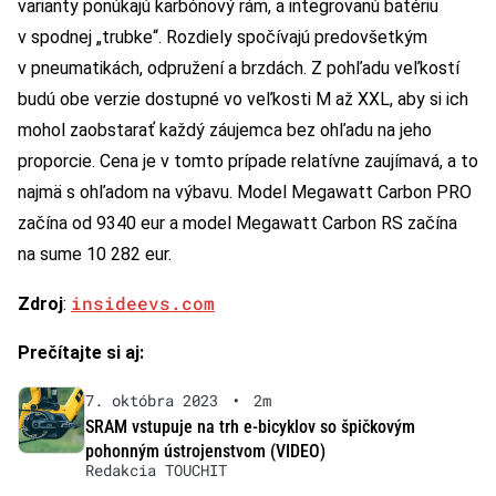
varianty ponúkajú karbónový rám, a integrovanú batériu
v spodnej „trubke“. Rozdiely spočívajú predovšetkým
v pneumatikách, odpružení a brzdách. Z pohľadu veľkostí
budú obe verzie dostupné vo veľkosti M až XXL, aby si ich
mohol zaobstarať každý záujemca bez ohľadu na jeho
proporcie. Cena je v tomto prípade relatívne zaujímavá, a to
najmä s ohľadom na výbavu. Model Megawatt Carbon PRO
začína od 9340 eur a model Megawatt Carbon RS začína
na sume 10 282 eur.
insideevs.com
Zdroj
:
Prečítajte si aj:
7. októbra 2023
•
2m
SRAM vstupuje na trh e-bicyklov so špičkovým
pohonným ústrojenstvom (VIDEO)
Redakcia TOUCHIT