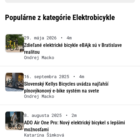
Populárne z kategórie Elektrobicykle
29. mája 2026
•
4m
Zdieľané elektrické bicykle eBAjk sú v Bratislave
realitou
Ondrej Macko
16. septembra 2025
•
4m
Slovenský Kellys Bicycles uvádza najľahší
plnovýkonový e-bike systém na svete
Ondrej Macko
8. augusta 2025
•
2m
ADO Air One Pro: Nový elektrický bicykel s lepšími
možnosťami
Katarína Šimková