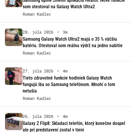
Samsung úplne zmenil aplikáciu Health. Nové funkcie
som otestoval na Galaxy Watch Ultra2
Roman Kadlec
28. júla 2026
•
3m
Samsung Galaxy Watch Ultra2 majú o 35 % väčšiu
batériu. Otestoval som reálnu výdrž na jedno nabitie
Roman Kadlec
27. júla 2026
•
4m
Tieto zdravotné funkcie hodiniek Galaxy Watch
fungujú iba so Samsung telefónom. Mnohí o tom
netušia
Roman Kadlec
26. júla 2026
•
4m
Galaxy Z Flip8: Skladací telefón, ktorý konečne dospel
ale pri predstavení zostal v tieni