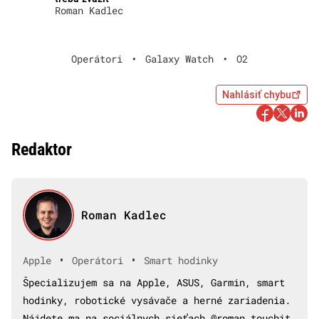
Roman Kadlec
Operátori
•
Galaxy Watch
•
O2
Nahlásiť chybu
Redaktor
Roman Kadlec
•
•
Apple
Operátori
Smart hodinky
Špecializujem sa na Apple, ASUS, Garmin, smart
hodinky, robotické vysávače a herné zariadenia.
Nájdete ma na sociálnych sieťach @roman_touchit