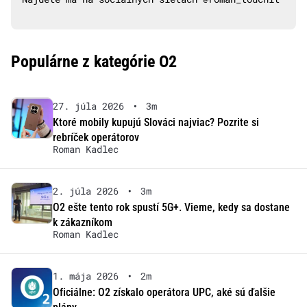
Populárne z kategórie O2
27. júla 2026
•
3m
Ktoré mobily kupujú Slováci najviac? Pozrite si
rebríček operátorov
Roman Kadlec
2. júla 2026
•
3m
O2 ešte tento rok spustí 5G+. Vieme, kedy sa dostane
k zákazníkom
Roman Kadlec
1. mája 2026
•
2m
Oficiálne: O2 získalo operátora UPC, aké sú ďalšie