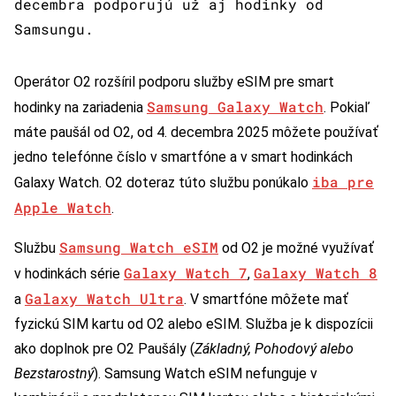
decembra podporujú už aj hodinky od
Samsungu.
Operátor O2 rozšíril podporu služby eSIM pre smart
Samsung Galaxy Watch
hodinky na zariadenia
. Pokiaľ
máte paušál od O2, od 4. decembra 2025 môžete používať
jedno telefónne číslo v smartfóne a v smart hodinkách
iba pre
Galaxy Watch. O2 doteraz túto službu ponúkalo
Apple Watch
.
Samsung Watch eSIM
Službu
od O2 je možné využívať
Galaxy Watch 7
Galaxy Watch 8
v hodinkách série
,
Galaxy Watch Ultra
a
. V smartfóne môžete mať
fyzickú SIM kartu od O2 alebo eSIM. Služba je k dispozícii
ako doplnok pre O2 Paušály (
Základný, Pohodový alebo
Bezstarostný
). Samsung Watch eSIM nefunguje v