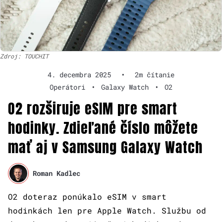
Zdroj: TOUCHIT
4. decembra 2025
•
2m čítanie
Operátori
•
Galaxy Watch
•
O2
O2 rozširuje eSIM pre smart
hodinky. Zdieľané číslo môžete
mať aj v Samsung Galaxy Watch
Roman Kadlec
O2 doteraz ponúkalo eSIM v smart
hodinkách len pre Apple Watch. Službu od