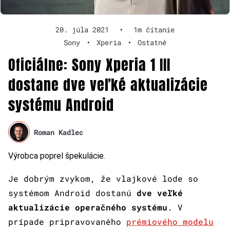
20. júla 2021
•
1m čítanie
Sony
•
Xperia
•
Ostatné
Oficiálne: Sony Xperia 1 III
dostane dve veľké aktualizácie
systému Android
Roman Kadlec
Výrobca poprel špekulácie.
Je dobrým zvykom, že vlajkové lode so
systémom Android dostanú
dve veľké
aktualizácie operačného systému
. V
prípade pripravovaného
prémiového modelu