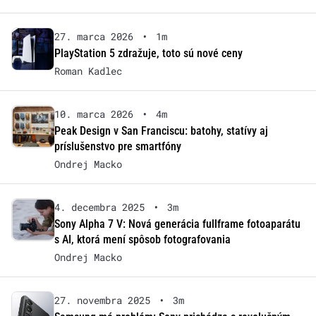
27. marca 2026
•
1m
PlayStation 5 zdražuje, toto sú nové ceny
Roman Kadlec
10. marca 2026
•
4m
Peak Design v San Franciscu: batohy, statívy aj
príslušenstvo pre smartfóny
Ondrej Macko
4. decembra 2025
•
3m
Sony Alpha 7 V: Nová generácia fullframe fotoaparátu
s AI, ktorá mení spôsob fotografovania
Ondrej Macko
27. novembra 2025
•
3m