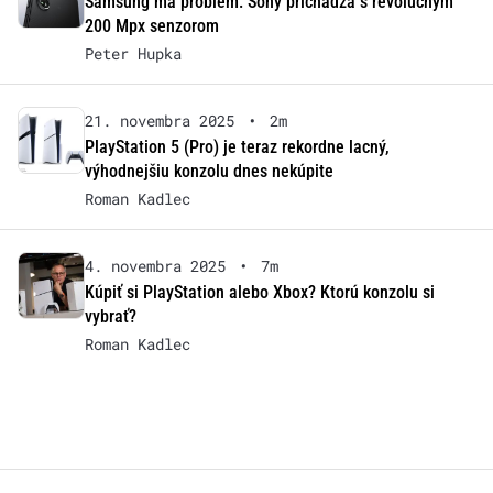
Samsung má problém: Sony prichádza s revolučným
200 Mpx senzorom
Peter Hupka
21. novembra 2025
•
2m
PlayStation 5 (Pro) je teraz rekordne lacný,
výhodnejšiu konzolu dnes nekúpite
Roman Kadlec
4. novembra 2025
•
7m
Kúpiť si PlayStation alebo Xbox? Ktorú konzolu si
vybrať?
Roman Kadlec