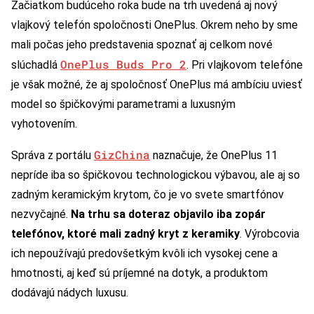
Začiatkom budúceho roka bude na trh uvedená aj nový
vlajkový telefón spoločnosti OnePlus. Okrem neho by sme
mali počas jeho predstavenia spoznať aj celkom nové
OnePlus Buds Pro 2
slúchadlá
. Pri vlajkovom telefóne
je však možné, že aj spoločnosť OnePlus má ambíciu uviesť
model so špičkovými parametrami a luxusným
vyhotovením.
GizChina
Správa z portálu
naznačuje, že OnePlus 11
nepríde iba so špičkovou technologickou výbavou, ale aj so
zadným keramickým krytom, čo je vo svete smartfónov
nezvyčajné.
Na trhu sa doteraz objavilo iba zopár
telefónov, ktoré mali zadný kryt z keramiky
. Výrobcovia
ich nepoužívajú predovšetkým kvôli ich vysokej cene a
hmotnosti, aj keď sú príjemné na dotyk, a produktom
dodávajú nádych luxusu.