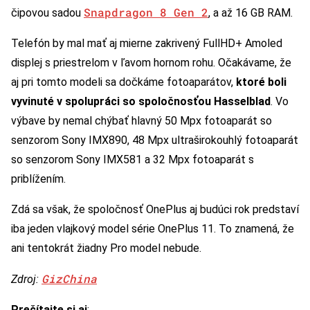
Snapdragon 8 Gen 2
čipovou sadou
, a až 16 GB RAM.
Telefón by mal mať aj mierne zakrivený FullHD+ Amoled
displej s priestrelom v ľavom hornom rohu. Očakávame, že
aj pri tomto modeli sa dočkáme fotoaparátov,
ktoré boli
vyvinuté v spolupráci so spoločnosťou Hasselblad
. Vo
výbave by nemal chýbať hlavný 50 Mpx fotoaparát so
senzorom Sony IMX890, 48 Mpx ultraširokouhlý fotoaparát
so senzorom Sony IMX581 a 32 Mpx fotoaparát s
priblížením.
Zdá sa však, že spoločnosť OnePlus aj budúci rok predstaví
iba jeden vlajkový model série OnePlus 11. To znamená, že
ani tentokrát žiadny Pro model nebude.
GizChina
Zdroj:
Prečítajte si aj
: