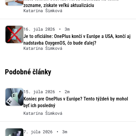
zozname, získate veľkú aktualizáciu
Katarína Šimková
16. júla 2026
•
3m
Je to oficiálne: OnePlus končí v Európe a USA, končí aj
nadstavba OxygenOS, čo bude ďalej?
Katarína Šimková
Podobné články
15. júla 2026
•
2m
Koniec pre OnePlus v Európe? Tento týždeň by mohol
byť ich posledný
Katarína Šimková
7. júla 2026
•
3m