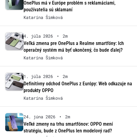
OnePlus má v Európe problém s reklamáciami,
používatelia sú sklamaní
Katarína Šimková
4. júla 2026
•
2m
Veľká zmena pre OnePlus a Realme smartfóny: Ich
operačný systém má byť ukončený, čo bude ďalej?
Katarína Šimková
1. júla 2026
•
2m
Definitívny odchod OnePlus z Európy: Web odkazuje na
produkty OPPO
Katarína Šimková
24. júna 2026
•
2m
Veľké zmeny na trhu smartfónov: OPPO mení
stratégiu, bude z OnePlus len modelový rad?