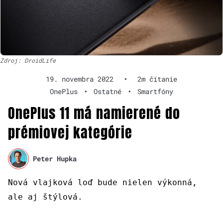
Zdroj: DroidLife
19. novembra 2022
•
2m čítanie
OnePlus
•
Ostatné
•
Smartfóny
OnePlus 11 má namierené do
prémiovej kategórie
Peter Hupka
Nová vlajková loď bude nielen výkonná,
ale aj štýlová.