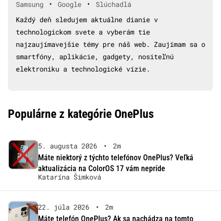
•
•
Samsung
Google
Slúchadlá
Každý deň sledujem aktuálne dianie v
technologickom svete a vyberám tie
najzaujímavejšie témy pre náš web. Zaujímam sa o
smartfóny, aplikácie, gadgety, nositeľnú
elektroniku a technologické vízie.
Populárne z kategórie OnePlus
5. augusta 2026
•
2m
Máte niektorý z týchto telefónov OnePlus? Veľká
aktualizácia na ColorOS 17 vám nepríde
Katarína Šimková
22. júla 2026
•
2m
Máte telefón OnePlus? Ak sa nachádza na tomto