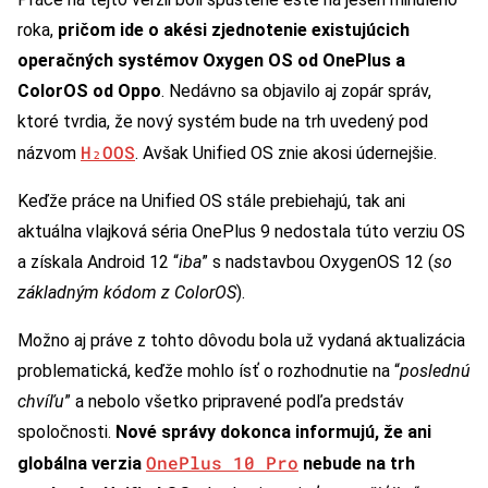
roka,
pričom ide o akési zjednotenie existujúcich
operačných systémov Oxygen OS od OnePlus a
ColorOS od Oppo
. Nedávno sa objavilo aj zopár správ,
ktoré tvrdia, že nový systém bude na trh uvedený pod
H₂OOS
názvom
. Avšak Unified OS znie akosi údernejšie.
Keďže práce na Unified OS stále prebiehajú, tak ani
aktuálna vlajková séria OnePlus 9 nedostala túto verziu OS
a získala Android 12 “
iba
” s nadstavbou OxygenOS 12 (
so
základným kódom z ColorOS
).
Možno aj práve z tohto dôvodu bola už vydaná aktualizácia
problematická, keďže mohlo ísť o rozhodnutie na “
poslednú
chvíľu
” a nebolo všetko pripravené podľa predstáv
spoločnosti.
Nové správy dokonca informujú, že ani
OnePlus 10 Pro
globálna verzia
nebude na trh