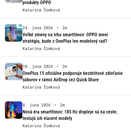
produkty OPPO
Katarína Šimková
24. júna 2026
•
2m
Veľké zmeny na trhu smartfónov: OPPO mení
stratégiu, bude z OnePlus len modelový rad?
Katarína Šimková
10. júna 2026
•
2m
OnePlus 15 oficiálne podporuje bezdrôtové zdieľanie
súborov v rámci AirDrop cez Quick Share
Katarína Šimková
8. júna 2026
•
2m
Nová éra smartfónov: 185 Hz displeje sú na ceste,
testujú ich viaceré modely
Katarína Šimková