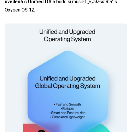
uvedená s Unified OS
a bude si musieť „
vystačiť iba
“ s
Oxygen OS 12.