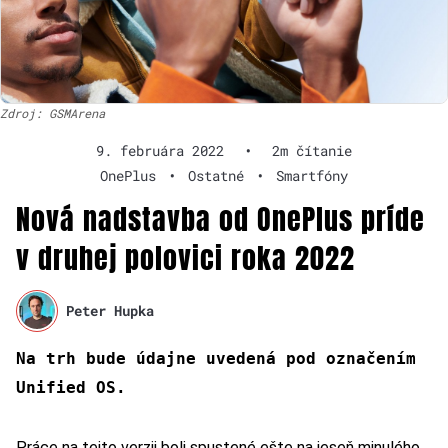
Zdroj: GSMArena
9. februára 2022
•
2m čítanie
OnePlus
•
Ostatné
•
Smartfóny
Nová nadstavba od OnePlus príde
v druhej polovici roka 2022
Peter Hupka
Na trh bude údajne uvedená pod označením
Unified OS.
Práce na tejto verzii boli spustené ešte na jeseň minulého