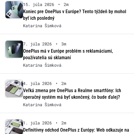
15. júla 2026
•
2m
Koniec pre OnePlus v Európe? Tento týždeň by mohol
byť ich posledný
Katarína Šimková
7. júla 2026
•
3m
OnePlus má v Európe problém s reklamáciami,
používatelia sú sklamaní
Katarína Šimková
4. júla 2026
•
2m
Veľká zmena pre OnePlus a Realme smartfóny: Ich
operačný systém má byť ukončený, čo bude ďalej?
Katarína Šimková
1. júla 2026
•
2m
Definitívny odchod OnePlus z Európy: Web odkazuje na