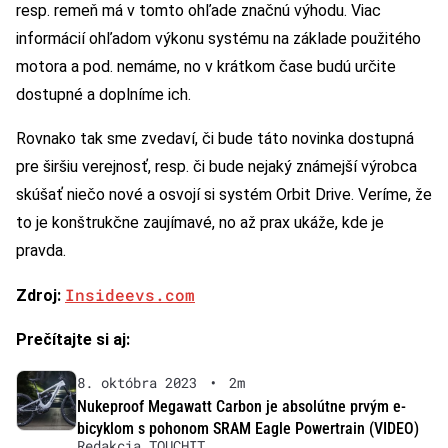
resp. remeň má v tomto ohľade značnú výhodu. Viac
informácií ohľadom výkonu systému na základe použitého
motora a pod. nemáme, no v krátkom čase budú určite
dostupné a doplníme ich.
Rovnako tak sme zvedaví, či bude táto novinka dostupná
pre širšiu verejnosť, resp. či bude nejaký známejší výrobca
skúšať niečo nové a osvojí si systém Orbit Drive. Veríme, že
to je konštrukčne zaujímavé, no až prax ukáže, kde je
pravda.
Insideevs.com
Zdroj:
Prečítajte si aj:
8. októbra 2023
•
2m
Nukeproof Megawatt Carbon je absolútne prvým e-
bicyklom s pohonom SRAM Eagle Powertrain (VIDEO)
Redakcia TOUCHIT