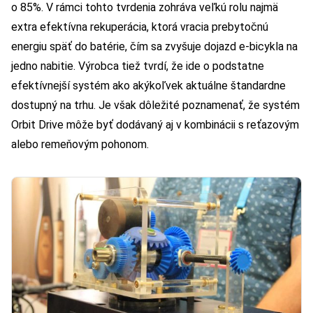
o 85%. V rámci tohto tvrdenia zohráva veľkú rolu najmä
extra efektívna rekuperácia, ktorá vracia prebytočnú
energiu späť do batérie, čím sa zvyšuje dojazd e-bicykla na
jedno nabitie. Výrobca tiež tvrdí, že ide o podstatne
efektívnejší systém ako akýkoľvek aktuálne štandardne
dostupný na trhu. Je však dôležité poznamenať, že systém
Orbit Drive môže byť dodávaný aj v kombinácii s reťazovým
alebo remeňovým pohonom.