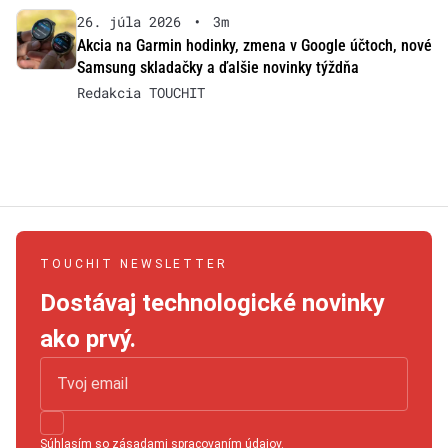
26. júla 2026
•
3m
Akcia na Garmin hodinky, zmena v Google účtoch, nové
Samsung skladačky a ďalšie novinky týždňa
Redakcia TOUCHIT
TOUCHIT NEWSLETTER
Dostávaj technologické novinky
ako prvý.
Súhlasím so
zásadami spracovaním údajov
.