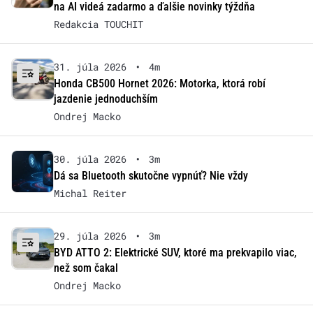
na AI videá zadarmo a ďalšie novinky týždňa
Redakcia TOUCHIT
31. júla 2026
•
4m
Honda CB500 Hornet 2026: Motorka, ktorá robí
jazdenie jednoduchším
Ondrej Macko
30. júla 2026
•
3m
Dá sa Bluetooth skutočne vypnúť? Nie vždy
Michal Reiter
29. júla 2026
•
3m
BYD ATTO 2: Elektrické SUV, ktoré ma prekvapilo viac,
než som čakal
Ondrej Macko