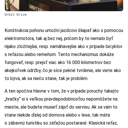
Orbit Drive
Konštrukcia pohonu umožní jazdcovi šliapať ako s pomocou
elektromotora, tak aj bez nej, pričom by to nemalo byť
nijako zložitejšie, resp. namáhavejšie ako v prípade bicyklov
s reťazou alebo remeňom. Tento mechanizmus dokáže
fungovať, resp. prejsť viac ako 16 000 kilometrov bez
akejkoľvek údržby, čo je síce pekné tvrdenie, ale viete ako
to býva, ak sa niečo stane, tak je problém.
A ten spočíva hlavne v tom, že v prípade poruchy takejto
„hračky“ si s veľkou pravdepodobnosťou nepomôžete na
mieste, ale budete musieť zájsť do servisu. Ak sa vám to
stane niekde ďalej od domova alebo v lese, tak máte
o zábavnú turistiku so záťažou postarané. Klasická reťaz,