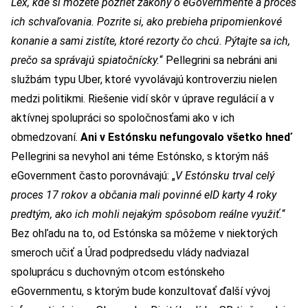
Lex
, kde si môžete pozrieť zákony o eGovernmente a proces
ich schvaľovania. Pozrite si, ako prebieha pripomienkové
konanie a sami zistíte, ktoré rezorty čo chcú. Pýtajte sa ich,
prečo sa správajú spiatočnícky.
“ Pellegrini sa nebráni ani
službám typu Uber, ktoré vyvolávajú kontroverziu nielen
medzi politikmi. Riešenie vidí skôr v úprave regulácií a v
aktívnej spolupráci so spoločnosťami ako v ich
obmedzovaní.
Ani v Estónsku nefungovalo všetko hneď
Pellegrini sa nevyhol ani téme Estónsko, s ktorým náš
eGovernment často porovnávajú: „
V Estónsku trval celý
proces 17 rokov a občania mali povinné eID karty 4 roky
predtým, ako ich mohli nejakým spôsobom reálne využiť.
“
Bez ohľadu na to, od Estónska sa môžeme v niektorých
smeroch učiť a Úrad podpredsedu vlády nadviazal
spoluprácu s duchovným otcom estónskeho
eGovernmentu, s ktorým bude konzultovať ďalší vývoj