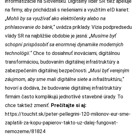
informatizácie na Slovensku. Digitálny líder SR tiež apeluje
na firmy, aby prichádzali s riešeniami a využitím eID kariet:
„
Mohli by sa využívať ako električenky alebo na
prihlasovanie do bánk,
“ uvádza príklady. Vízia podpredsedu
vlády SR na najbližšie obdobie je jasná: „
Musíme byť
schopní prispôsobiť sa enormnej dynamike moderných
technológií.“
Chce to dosiahnuť inováciami, digitálnou
transformáciou, budovaním digitálnej infraštruktúry a
zabezpečením digitálnej bezpečnosti. „
Musí byť verejným
záujmom, aby sme mali digitálne siete a infraštruktúru,
“
hovorí a dodáva, že budovanie digitálnej infraštruktúry
firmám často komplikujú jednotlivé stavebné úrady. To
chce taktiež zmeniť.
Prečítajte si aj:
https://touchit.sk/peter-pellegrini-120-milionov-eur-sme-
zaplatili-za-kopu-papierov-takto-uz-dalej-fungovat-
nemozeme/81824