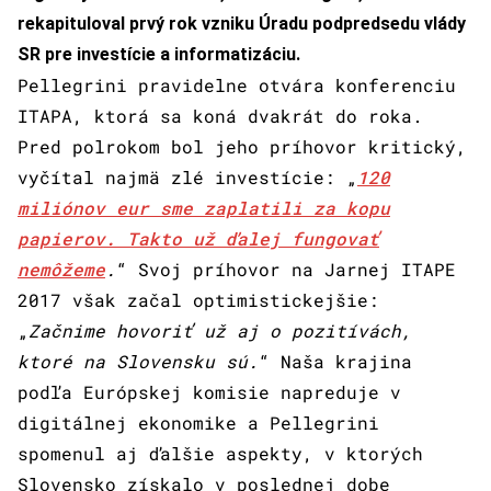
rekapituloval prvý rok vzniku Úradu podpredsedu vlády
SR pre investície a informatizáciu.
Pellegrini pravidelne otvára konferenciu
ITAPA, ktorá sa koná dvakrát do roka.
Pred polrokom bol jeho príhovor kritický,
vyčítal najmä zlé investície: „
120
miliónov eur sme zaplatili za kopu
papierov. Takto už ďalej fungovať
nemôžeme
.
“ Svoj príhovor na Jarnej ITAPE
2017 však začal optimistickejšie:
„
Začnime hovoriť už aj o pozitívách,
ktoré na Slovensku sú.
“ Naša krajina
podľa Európskej komisie napreduje v
digitálnej ekonomike a Pellegrini
spomenul aj ďalšie aspekty, v ktorých
Slovensko získalo v poslednej dobe