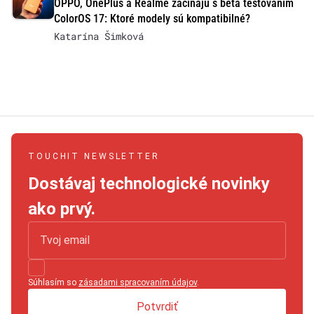
OPPO, OnePlus a Realme začínajú s beta testovaním
ColorOS 17: Ktoré modely sú kompatibilné?
Katarína Šimková
TOUCHIT NEWSLETTER
Dostávaj technologické novinky
ako prvý.
Súhlasím so
zásadami spracovaním údajov
.
Potvrdiť