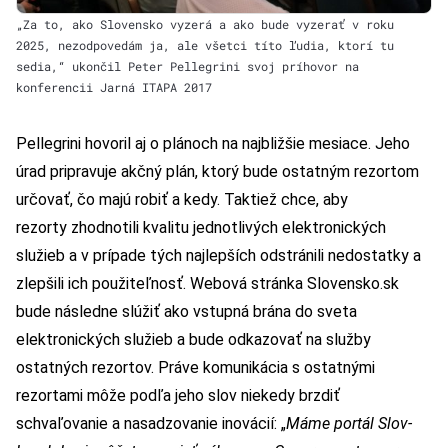
„Za to, ako Slovensko vyzerá a ako bude vyzerať v roku
2025, nezodpovedám ja, ale všetci títo ľudia, ktorí tu
sedia,“ ukončil Peter Pellegrini svoj príhovor na
konferencii Jarná ITAPA 2017
Pellegrini hovoril aj o plánoch na najbližšie mesiace. Jeho
úrad pripravuje akčný plán, ktorý bude ostatným rezortom
určovať, čo majú robiť a kedy. Taktiež chce, aby
rezorty zhodnotili kvalitu jednotlivých elektronických
služieb a v prípade tých najlepších odstránili nedostatky a
zlepšili ich použiteľnosť. Webová stránka Slovensko.sk
bude následne slúžiť ako vstupná brána do sveta
elektronických služieb a bude odkazovať na služby
ostatných rezortov. Práve komunikácia s ostatnými
rezortami môže podľa jeho slov niekedy brzdiť
schvaľovanie a nasadzovanie inovácií: „
Máme
portál Slov-