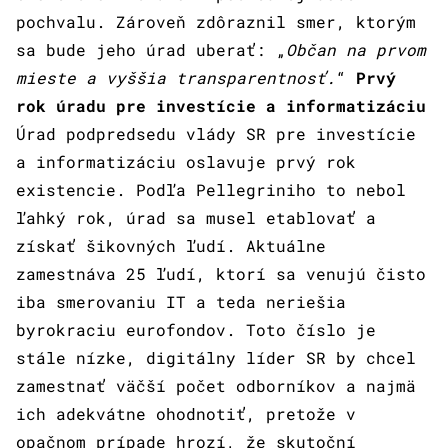
pochvalu. Zároveň zdôraznil smer, ktorým
sa bude jeho úrad uberať: „
Občan na prvom
mieste a vyššia transparentnosť.
“
Prvý
rok úradu pre investície a informatizáciu
Úrad podpredsedu vlády SR pre investície
a informatizáciu oslavuje prvý rok
existencie. Podľa Pellegriniho to nebol
ľahký rok, úrad sa musel etablovať a
získať šikovných ľudí. Aktuálne
zamestnáva 25 ľudí, ktorí sa venujú čisto
iba smerovaniu IT a teda neriešia
byrokraciu eurofondov. Toto číslo je
stále nízke, digitálny líder SR by chcel
zamestnať väčší počet odborníkov a najmä
ich adekvátne ohodnotiť, pretože v
opačnom prípade hrozí, že skutoční