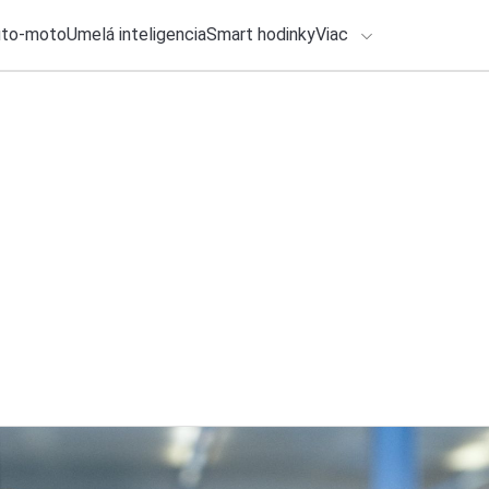
uto-moto
Umelá inteligencia
Smart hodinky
Viac
HLO BY VÁS ZAUJÍMAŤ
Recenzia
lačové správy
31. júla 2026
•
4m
Honda CB500 Hornet
ADÁVANIA
jednoduchším
Zadajte frázu pre vyhľadanie
Ondrej Macko