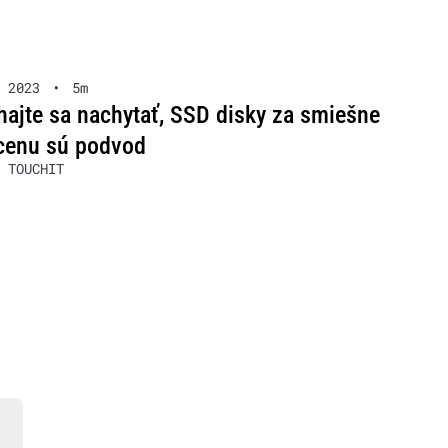
 2023
•
5m
ajte sa nachytať, SSD disky za smiešne
cenu sú podvod
 TOUCHIT