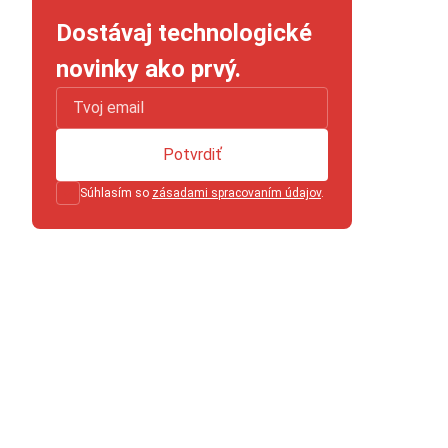
Dostávaj technologické
novinky ako prvý.
Potvrdiť
Súhlasím so
zásadami spracovaním údajov
.