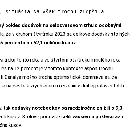
, situácia sa však trochu zlepšila.
ký pokles dodávok na celosvetovom trhu s osobnými
la, že v druhom štvrťroku 2023 sa celkové dodávky stolných
,5
percenta
na 62,1 milióna kusov.
vrťroku tohto roka a vo štvrtom štvrťroku minulého roka
les na 12 percent je v tomto kontexte aspoň trochu
sti Canalys možno trochu optimistické, domnieva sa, že
e na ceste k zrýchlenému oživeniu v druhej polovici tohto
y, tak
d
odávky notebookov sa medziročne znížili o 9,3
ných kusov. Stolové počítače čelili
väčšiemu poklesu
až
o
ióna kusov.