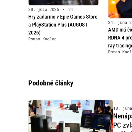
30. júla 2026
•
2m
Hry zadarmo v Epic Games Store
24. júna 2
a PlayStation Plus (AUGUST
AMD má čie
2026)
RDNA 4 pre
Roman Kadlec
ray tracin
Roman Kadl
Podobné články
18. júna
Nenápa
PC zvl