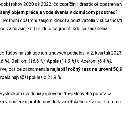
obí rokov 2020 až 2022, čo zapríčinili drastické opatrenia v
ýšený objem práce a vzdelávania v domácom prostredí
uvoľnení opatrení záujem klesol a používatelia v súčasnosti
e za novšie, keďže ide o segment, kde sa zariadenia
očítačov na základe ich trhových podielov. V 2. kvartáli 2023
,6 %
),
Dell
-om (
16,6 %)
,
Apple
(1
1,0 %)
a Acerom
(6,4 %)
.
 prvej pätice zaznamenala
najlepší ročný rast na úrovni 50,9
trpela najväčší pokles o 21,9 %.
e výsledkom uvedenia jej nového 15-palcového počítača
oka v dôsledku problémov dodávateľského reťazca, ktorému