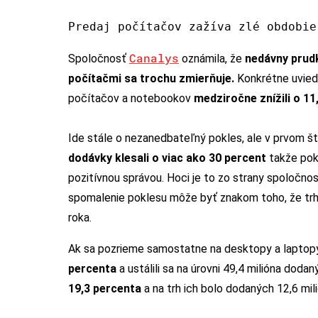
Predaj počítačov zažíva zlé obdobie
Canalys
Spoločnosť
oznámila, že
nedávny
prud
počítačmi sa trochu
zmierňuje
.
Konkrétne uvied
počítačov a notebookov
medziročne znížili o 11
Ide stále o nezanedbateľný pokles, ale v prvom št
dodávky klesali o viac ako 30
percent
takže pok
pozitívnou správou. Hoci je to zo strany spoločno
spomalenie poklesu môže byť znakom toho, že trh j
roka.
Ak sa pozrieme samostatne na desktopy a laptop
percenta
a ustálili sa na úrovni 49,4 milióna doda
19,3
percenta
a na trh ich bolo dodaných 12,6 mil