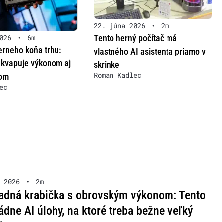
22. júna 2026
•
2m
Tento herný počítač má
026
•
6m
rneho koňa trhu:
vlastného AI asistenta priamo v
kvapuje výkonom aj
skrinke
Roman Kadlec
gom
ec
 2026
•
2m
dná krabička s obrovským výkonom: Tento
ádne AI úlohy, na ktoré treba bežne veľký