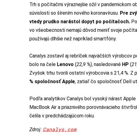
Trh s počítačmi výraznejšie ožil v pandemickom obd
súvislosti so šírením nového koronavírusu.
Pre zv
vtedy prudko narástol dopyt po počítačoch.
Po 
vo všeobecnosti nemajú dôvod meniť svoje počítač
používajú dlhšie než napríklad smartfóny.
Canalys zostavil aj rebríček najväčších výrobcov p
bolo na čele
Lenovo
(
22,9 %)
, nasledované
HP
(
21
Zvyšok trhu tvorili ostatní výrobcovia s 21,4 %. Z
% spoločnosť Apple
, zatiaľ čo spoločnosť Dell u
Podľa analytikov Canalys bol vysoký nárast Appl
MacBook Air a priaznivého porovnávacieho štvrťr
čelila v predchádzajúcom roku.
Canalys.com
Zdroj: