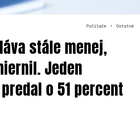
Počítače
•
Ostatné
dáva stále menej,
iernil. Jeden
 predal o 51 percent