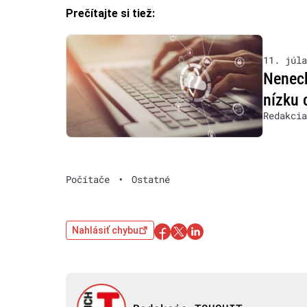
Prečítajte si tiež:
11. júla
Nenech
nízku 
Redakcia
Počítače
•
Ostatné
Nahlásiť chybu