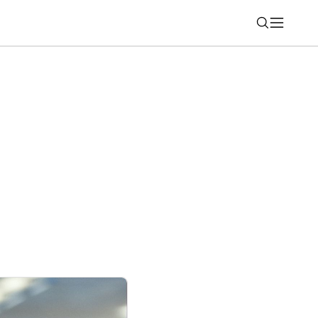
Nájsť
 2026: Motorka, ktorá robí jazdenie