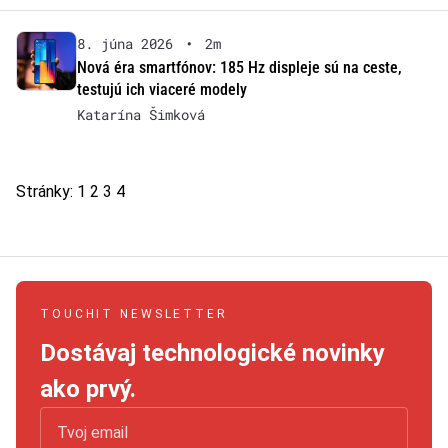
8. júna 2026
•
2m
Nová éra smartfónov: 185 Hz displeje sú na ceste,
testujú ich viaceré modely
Katarína Šimková
Stránky:
1
2
3
4
TOUCHIT NEWSLETTER
Dostávaj technologické novinky
ako prvý.