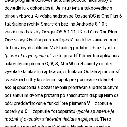
Beta programe oživovať aktuálnu podobu nadstavby a
doviedla ju k dokonalosti. Je intuitívna a takpovediac s
plnou výbavou. Aj vďaka nadstavbe OxygenOS je OnePlus 6
tak šialene rýchly.
Smartfón beží na Androide 8.1.0 s
verziou nadstavby OxygenOS 5.1.11. Už od čias
OnePlus
One
sa využívajú v prostredí gestá na aktivovanie vopred
definovaných aplikácií. V aktuálnej podobe OS už týmto
“
písmenkovým gestám
” viete priradiť ľubovoľnú aplikáciu a
nakreslením písmen
O, V, S, M a W
na zhasnutý displej
vyvoláte konkrétnu aplikáciu, či funkciu. Ostala aj možnosť
ovládania hudby kreslením šípok pre posúvanie skladieb,
ako aj spustenia a pozastavenia prehrávania jednoduchým
potiahnutím dvoma prstami po zhasnutom displeji.
Nám sa
páči preddefinovanie funkcií pre písmená
V
– zapnutie
baterky a
O
– zapnutie fotoaparátu (
rýchle spustenie je
možné aj dvojitým stlačením tlačidla napájania
). Tieto