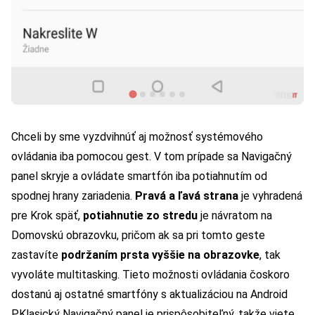
Chceli by sme vyzdvihnúť aj možnosť systémového
ovládania iba pomocou gest. V tom prípade sa Navigačný
panel skryje a ovládate smartfón iba potiahnutím od
spodnej hrany zariadenia.
Pravá a ľavá strana
je vyhradená
pre Krok späť,
potiahnutie zo stredu
je návratom na
Domovskú obrazovku, pričom ak sa pri tomto geste
zastavíte
podržaním prsta vyššie na obrazovke
, tak
vyvoláte multitasking. Tieto možnosti ovládania čoskoro
dostanú aj ostatné smartfóny s aktualizáciou na Android
P.
Klasický Navigačný panel je prispôsobiteľný, takže viete