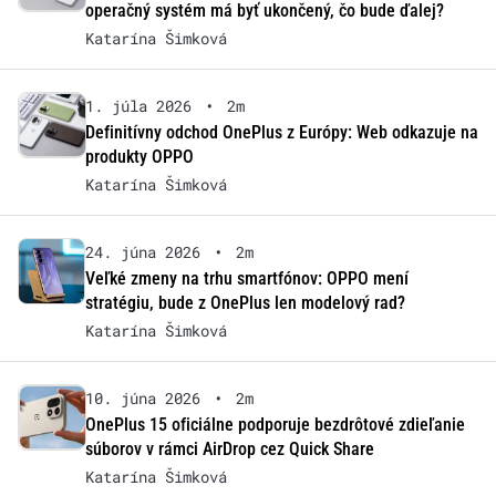
operačný systém má byť ukončený, čo bude ďalej?
Katarína Šimková
1. júla 2026
•
2m
Definitívny odchod OnePlus z Európy: Web odkazuje na
produkty OPPO
Katarína Šimková
24. júna 2026
•
2m
Veľké zmeny na trhu smartfónov: OPPO mení
stratégiu, bude z OnePlus len modelový rad?
Katarína Šimková
10. júna 2026
•
2m
OnePlus 15 oficiálne podporuje bezdrôtové zdieľanie
súborov v rámci AirDrop cez Quick Share
Katarína Šimková