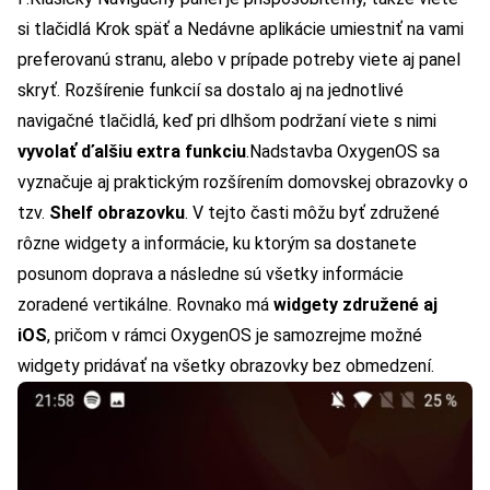
si tlačidlá Krok späť a Nedávne aplikácie umiestniť na vami
preferovanú stranu, alebo v prípade potreby viete aj panel
skryť. Rozšírenie funkcií sa dostalo aj na jednotlivé
navigačné tlačidlá, keď pri dlhšom podržaní viete s nimi
vyvolať ďalšiu extra funkciu
.
Nadstavba OxygenOS sa
vyznačuje aj praktickým rozšírením domovskej obrazovky o
tzv.
Shelf obrazovku
. V tejto časti môžu byť združené
rôzne widgety a informácie, ku ktorým sa dostanete
posunom doprava a následne sú všetky informácie
zoradené vertikálne. Rovnako má
widgety združené aj
iOS
, pričom v rámci OxygenOS je samozrejme možné
widgety pridávať na všetky obrazovky bez obmedzení.