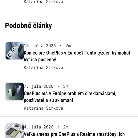
Katarína Šimková
Podobné články
15. júla 2026
•
2m
Koniec pre OnePlus v Európe? Tento týždeň by mohol
byť ich posledný
Katarína Šimková
7. júla 2026
•
3m
OnePlus má v Európe problém s reklamáciami,
používatelia sú sklamaní
Katarína Šimková
4. júla 2026
•
2m
Veľká zmena pre OnePlus a Realme smartfóny: Ich