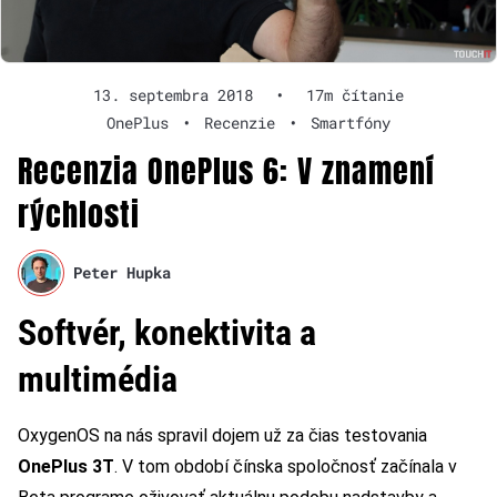
13. septembra 2018
•
17m čítanie
OnePlus
•
Recenzie
•
Smartfóny
Recenzia OnePlus 6: V znamení
rýchlosti
Peter Hupka
Softvér, konektivita a
multimédia
OxygenOS na nás spravil dojem už za čias testovania
OnePlus 3T
. V tom období čínska spoločnosť začínala v