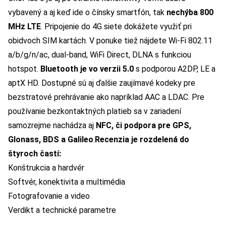
vybavený a aj keď ide o čínsky smartfón, tak
nechýba 800
MHz LTE
. Pripojenie do 4G siete dokážete využiť pri
obidvoch SIM kartách. V ponuke tiež nájdete
Wi-Fi 802.11
a/b/g/n/ac, dual-band, WiFi Direct, DLNA s funkciou
hotspot.
Bluetooth je vo verzii 5.0
s podporou A2DP, LE a
aptX HD. Dostupné sú aj ďalšie zaujímavé kodeky pre
bezstratové prehrávanie ako napríklad AAC a LDAC.
Pre
používanie bezkontaktných platieb sa v zariadení
samozrejme nachádza aj
NFC, či podpora pre GPS,
Glonass, BDS a Galileo
.
Recenzia je rozdelená do
štyroch častí:
Konštrukcia a hardvér
Softvér, konektivita a multimédia
Fotografovanie a video
Verdikt a technické parametre