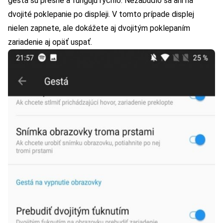
gestá sú presné a fungujú rýchlo. Nezabudlo sa ani na
dvojité poklepanie po displeji. V tomto prípade displej
nielen zapnete, ale dokážete aj dvojitým poklepaním
zariadenie aj opäť uspať.