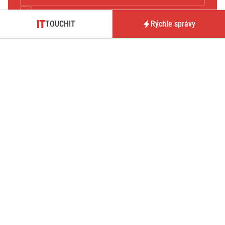
TOUCHIT
Rýchle správy
Súhlasím so
zásadami spracovaním údajov
.
Potvrdiť
TOUCHIT je magazín prinášajúci novinky, testy a analýzy zo
sveta technológií, hardvéru, softvéru či mobilných operátorov.
Tmavý režim
O nás / Kontakt
Predplatné časopisu
TOUCHIT
Pre inzerentov
Podmienky používania webu
BrandIT
Podmienky predaja
Predplatné