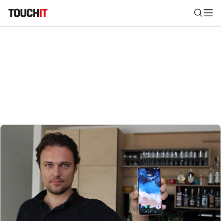
Nájsť
Všetko
Recenzie
Videá
Tipy, triky, návody
Tla
Výsledky vyhľadávania
Zadajte frázu pre vyhľadanie