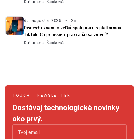
Katarína Šimková
6. augusta 2026
•
2m
Disney+ oznámilo veľkú spoluprácu s platformou
TikTok: Čo prinesie v praxi a čo sa zmení?
Katarína Šimková
TOUCHIT NEWSLETTER
Dostávaj technologické novinky
ako prvý.