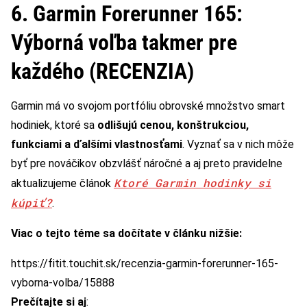
6. Garmin Forerunner 165:
Výborná voľba takmer pre
každého (RECENZIA)
Garmin má vo svojom portfóliu obrovské množstvo smart
hodiniek, ktoré sa
odlišujú cenou, konštrukciou,
funkciami a ďalšími vlastnosťami
. Vyznať sa v nich môže
byť pre nováčikov obzvlášť náročné a aj preto pravidelne
Ktoré Garmin hodinky si
aktualizujeme článok
kúpiť?
.
Viac o tejto téme sa dočítate v článku nižšie:
https://fitit.touchit.sk/recenzia-garmin-forerunner-165-
vyborna-volba/15888
Prečítajte si aj
: