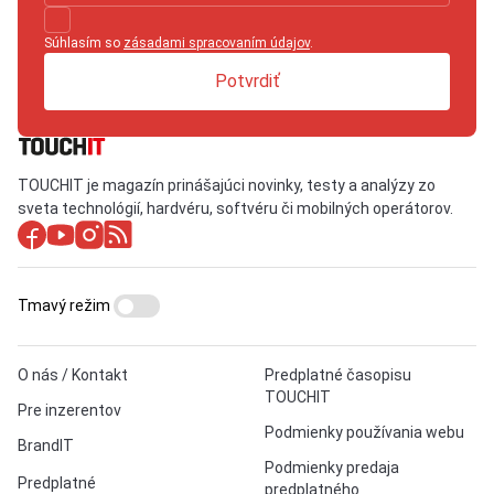
Súhlasím so
zásadami spracovaním údajov
.
Potvrdiť
TOUCHIT je magazín prinášajúci novinky, testy a analýzy zo
sveta technológií, hardvéru, softvéru či mobilných operátorov.
Tmavý režim
O nás / Kontakt
Predplatné časopisu
TOUCHIT
Pre inzerentov
Podmienky používania webu
BrandIT
Podmienky predaja
Predplatné
predplatného