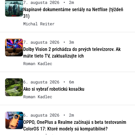
7. augusta 2026
•
2m
Napínavé dokumentárne seriály na Netflixe (týždeň
31)
Michal Reiter
7. augusta 2026
•
3m
Dolby Vision 2 prichádza do prvých televízorov. Ak
máte tieto TV, zaktualizujte ich
Roman Kadlec
6. augusta 2026
•
6m
Ako si vybrať robotickú kosačku
Roman Kadlec
6. augusta 2026
•
2m
OPPO, OnePlus a Realme začínajú s beta testovaním
ColorOS 17: Ktoré modely sú kompatibilné?