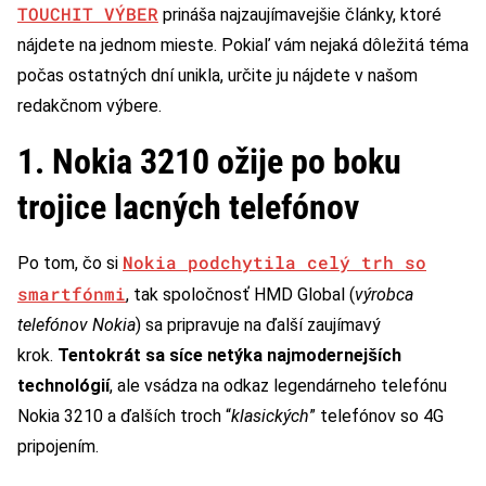
TOUCHIT VÝBER
prináša najzaujímavejšie články, ktoré
nájdete na jednom mieste. Pokiaľ vám nejaká dôležitá téma
počas ostatných dní unikla, určite ju nájdete v našom
redakčnom výbere.
1. Nokia 3210 ožije po boku
trojice lacných telefónov
Nokia podchytila celý trh so
Po tom, čo si
smartfónmi
, tak spoločnosť HMD Global (
výrobca
telefónov Nokia
) sa pripravuje na ďalší zaujímavý
krok.
Tentokrát sa síce netýka najmodernejších
technológií
, ale vsádza na odkaz legendárneho telefónu
Nokia 3210 a ďalších troch “
klasických
” telefónov so 4G
pripojením.