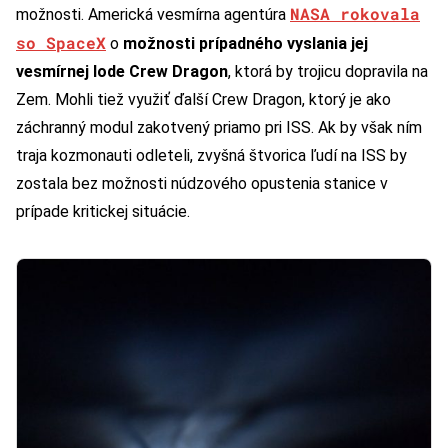
NASA rokovala
možnosti. Americká vesmírna agentúra
so SpaceX
o
možnosti prípadného vyslania jej
vesmírnej lode Crew Dragon
, ktorá by trojicu dopravila na
Zem. Mohli tiež využiť ďalší Crew Dragon, ktorý je ako
záchranný modul zakotvený priamo pri ISS. Ak by však ním
traja kozmonauti odleteli, zvyšná štvorica ľudí na ISS by
zostala bez možnosti núdzového opustenia stanice v
prípade kritickej situácie.