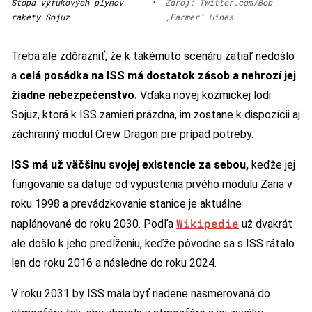
Stopa výfukových plynov
•
Zdroj: Twitter.com/Bob
rakety Sojuz
‚Farmer‘ Hines
Treba ale zdôrazniť, že k takémuto scenáru zatiaľ nedošlo
a
celá posádka na ISS má dostatok zásob a nehrozí jej
žiadne nebezpečenstvo.
Vďaka novej kozmickej lodi
Sojuz, ktorá k ISS zamieri prázdna, im zostane k dispozícii aj
záchranný modul Crew Dragon pre prípad potreby.
ISS má už väčšinu svojej existencie za sebou,
keďže jej
fungovanie sa datuje od vypustenia prvého modulu Zaria v
roku 1998 a prevádzkovanie stanice je aktuálne
Wikipedie
naplánované do roku 2030. Podľa
už dvakrát
ale došlo k jeho predĺženiu, keďže pôvodne sa s ISS rátalo
len do roku 2016 a následne do roku 2024.
V roku 2031 by ISS mala byť riadene nasmerovaná do