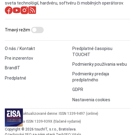
sveta technológií, hardvéru, softvéru či mobilných operátorov.
Tmavý režim
O nás / Kontakt
Predplatné časopisu
TOUCHIT
Pre inzerentov
Podmienky používania webu
BrandIT
Podmienky predaja
Predplatné
predplatného
GDPR
Nastavenia cookies
aktualizované denne: ISSN 1339-9497 (online)
a ISSN 1339-939X (tlačené vydanie)
Copyright © 2026 touchIT, s.r.o., Bratislava.
O
technické SEO
sa nám stará
TechSEO Vitals
.