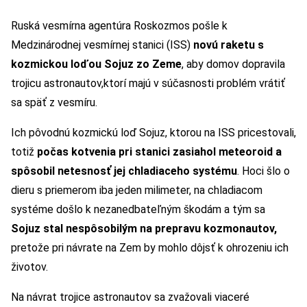
Ruská vesmírna agentúra Roskozmos pošle k
Medzinárodnej vesmírnej stanici (ISS)
novú raketu s
kozmickou loďou Sojuz zo Zeme
, aby domov dopravila
trojicu astronautov,ktorí majú v súčasnosti problém vrátiť
sa späť z vesmíru.
Ich pôvodnú kozmickú loď Sojuz, ktorou na ISS pricestovali,
totiž
počas kotvenia pri stanici zasiahol meteoroid a
spôsobil netesnosť jej chladiaceho systému
. Hoci šlo o
dieru s priemerom iba jeden milimeter, na chladiacom
systéme došlo k nezanedbateľným škodám a tým sa
Sojuz stal nespôsobilým na prepravu kozmonautov,
pretože pri návrate na Zem by mohlo dôjsť k ohrozeniu ich
životov.
Na návrat trojice astronautov sa zvažovali viaceré