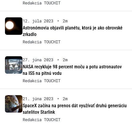
Redakcia TOUCHIT
12. júla 2023
•
2m
Astronómovia objavili planétu, ktorá je ako obrovské
zrkadlo
Redakcia TOUCHIT
27. júna 2023
•
2m
NASA recykluje 98 percent moču a potu astronautov
na ISS na pitnú vodu
Redakcia TOUCHIT
21. júna 2023
•
2m
SpaceX začína na prenos dát využívať druhú generáciu
satelitov Starlink
Redakcia TOUCHIT