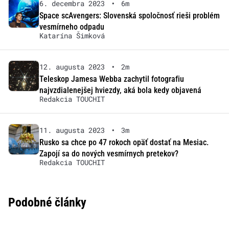
6. decembra 2023
•
6m
Space scAvengers: Slovenská spoločnosť rieši problém
vesmírneho odpadu
Katarína Šimková
12. augusta 2023
•
2m
Teleskop Jamesa Webba zachytil fotografiu
najvzdialenejšej hviezdy, aká bola kedy objavená
Redakcia TOUCHIT
11. augusta 2023
•
3m
Rusko sa chce po 47 rokoch opäť dostať na Mesiac.
Zapojí sa do nových vesmírnych pretekov?
Redakcia TOUCHIT
Podobné články