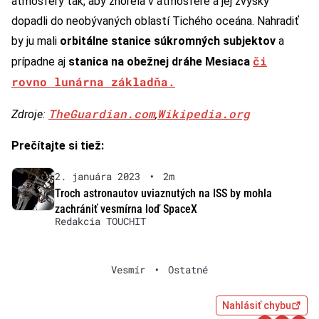
atmosféry tak, aby zhorela v atmosfére a jej zvyšky
dopadli do neobývaných oblastí Tichého oceána. Nahradiť
by ju mali
orbitálne stanice súkromných subjektov
a
či
prípadne aj
stanica na obežnej dráhe Mesiaca
rovno lunárna základňa
.
TheGuardian.com
Wikipedia.org
Zdroj
e
:
,
Prečítajte si tiež:
2. januára 2023
•
2m
Troch astronautov uviaznutých na ISS by mohla
zachrániť vesmírna loď SpaceX
Redakcia TOUCHIT
Vesmír
•
Ostatné
Nahlásiť chybu