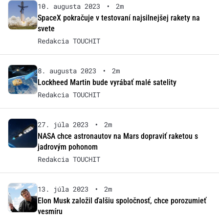
10. augusta 2023
•
2m
SpaceX pokračuje v testovaní najsilnejšej rakety na
svete
Redakcia TOUCHIT
8. augusta 2023
•
2m
Lockheed Martin bude vyrábať malé satelity
Redakcia TOUCHIT
27. júla 2023
•
2m
NASA chce astronautov na Mars dopraviť raketou s
jadrovým pohonom
Redakcia TOUCHIT
13. júla 2023
•
2m
Elon Musk založil ďalšiu spoločnosť, chce porozumieť
vesmíru