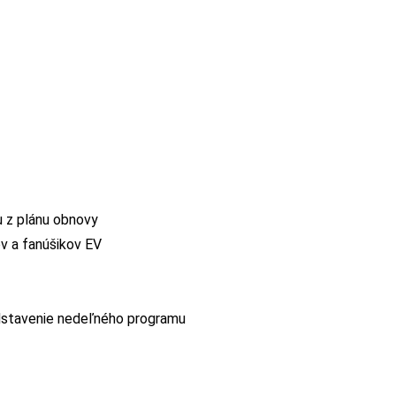
u z plánu obnovy
ov a fanúšikov EV
dstavenie nedeľného programu