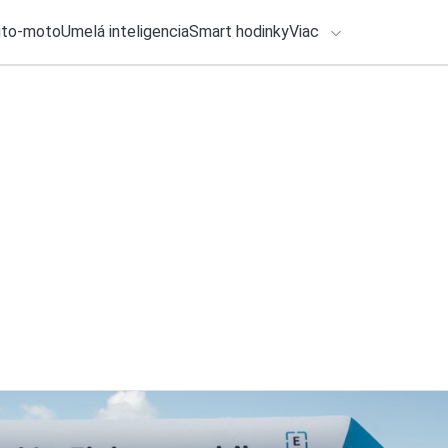
uto-moto
Umelá inteligencia
Smart hodinky
Viac
HLO BY VÁS ZAUJÍMAŤ
lačové správy
24. júla 2026
•
2m
ADÁVANIA
Copilot príde o ďal
Michal Reiter
Zadajte frázu pre vyhľadanie