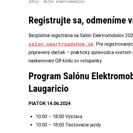
Zdroj: Salón elektromobilov
Registrujte sa, odmeníme v
Bezplatná registrácia na Salón Elektromobilov 202
salon.smartroadshow.sk
. Pre registrovaný
pripravený darček – praktický sprievodca svetom 
naskenovaní QR kódu zo vstupenky.
Program Salónu Elektromob
Laugaricio
PIATOK 14.06.2024
10:00 – 18:00 Výstava
10:00 – 18:00 Testovacie jazdy