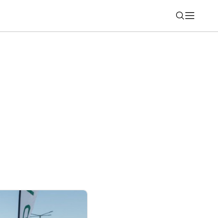
Nájsť
šiu funkciu, už o necelý mesiac