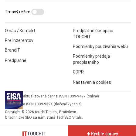
Tmavý režim
O nás / Kontakt
Predplatné časopisu
TOUCHIT
Pre inzerentov
Podmienky používania webu
BrandIT
Podmienky predaja
Predplatné
predplatného
GDPR
Nastavenia cookies
aktualizované denne: ISSN 1339-9497 (online)
a ISSN 1339-939X (tlačené vydanie)
Copyright © 2026 touchIT, s.r.o., Bratislava.
O
technické SEO
sa nám stará
TechSEO Vitals
.
TOUCHIT
Rýchle správy