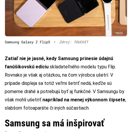
Samsung Galaxy Z Flip5
•
Zdroj: TOUCHIT
Zatiaľ nie je jasné, kedy Samsung prinesie údajnú
fanúšikovskú edíciu
skladateľného modelu typu Flip.
Rovnako je však aj otázkou, na čom výrobca ušetrí. V
prípade displeja sa totiž veľmi šetriť nedá, keďže sú
pomerne drahé a potrebujú byť aj funkčné. V Samsungu by
však mohli ušetriť
napríklad na menej výkonnom čipsete
,
slabšom fotoaparáte či iných súčastiach.
Samsung sa má inšpirovať