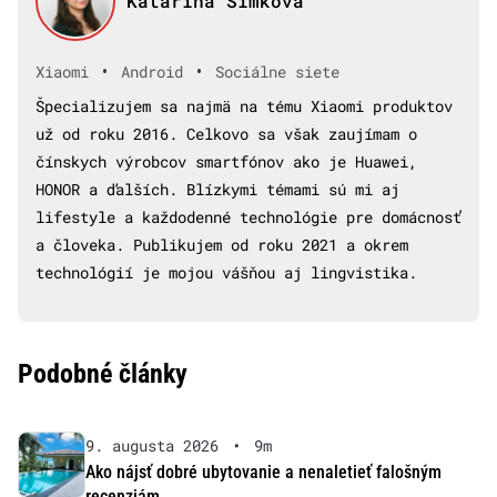
Katarína Šimková
•
•
Xiaomi
Android
Sociálne siete
Špecializujem sa najmä na tému Xiaomi produktov
už od roku 2016. Celkovo sa však zaujímam o
čínskych výrobcov smartfónov ako je Huawei,
HONOR a ďalších. Blízkymi témami sú mi aj
lifestyle a každodenné technológie pre domácnosť
a človeka. Publikujem od roku 2021 a okrem
technológií je mojou vášňou aj lingvistika.
Podobné články
9. augusta 2026
•
9m
Ako nájsť dobré ubytovanie a nenaletieť falošným
recenziám