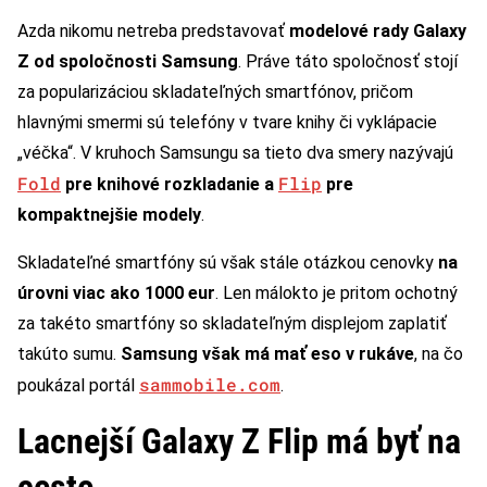
Azda nikomu netreba predstavovať
modelové rady Galaxy
Z od spoločnosti Samsung
. Práve táto spoločnosť stojí
za popularizáciou skladateľných smartfónov, pričom
hlavnými smermi sú telefóny v tvare knihy či vyklápacie
„véčka“. V kruhoch Samsungu sa tieto dva smery nazývajú
Fold
Flip
pre knihové rozkladanie a
pre
kompaktnejšie modely
.
Skladateľné smartfóny sú však stále otázkou cenovky
na
úrovni viac ako 1000 eur
. Len málokto je pritom ochotný
za takéto smartfóny so skladateľným displejom zaplatiť
takúto sumu.
Samsung však má mať eso v rukáve
, na čo
sammobile.com
poukázal portál
.
Lacnejší Galaxy Z Flip má byť na
ceste