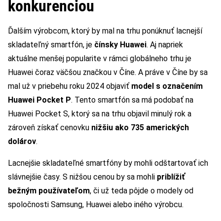
konkurenciou
Ďalším výrobcom, ktorý by mal na trhu ponúknuť lacnejší
skladateľný smartfón, je
čínsky Huawei
. Aj napriek
aktuálne menšej popularite v rámci globálneho trhu je
Huawei čoraz väčšou značkou v Číne. A práve v Číne by sa
mal už v priebehu roku 2024 objaviť
model s označením
Huawei Pocket P
. Tento smartfón sa má podobať na
Huawei Pocket S, ktorý sa na trhu objavil minulý rok a
zároveň získať cenovku
nižšiu ako 735 amerických
dolárov
.
Lacnejšie skladateľné smartfóny by mohli odštartovať ich
slávnejšie časy. S nižšou cenou by sa mohli
priblížiť
bežným používateľom
, či už teda pôjde o modely od
spoločnosti Samsung, Huawei alebo iného výrobcu.