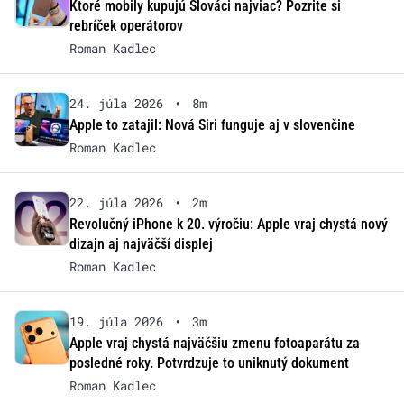
Ktoré mobily kupujú Slováci najviac? Pozrite si
rebríček operátorov
Roman Kadlec
24. júla 2026
•
8m
Apple to zatajil: Nová Siri funguje aj v slovenčine
Roman Kadlec
22. júla 2026
•
2m
Revolučný iPhone k 20. výročiu: Apple vraj chystá nový
dizajn aj najväčší displej
Roman Kadlec
19. júla 2026
•
3m
Apple vraj chystá najväčšiu zmenu fotoaparátu za
posledné roky. Potvrdzuje to uniknutý dokument
Roman Kadlec