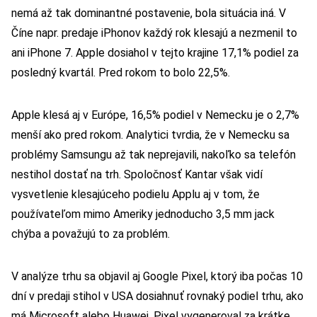
nemá až tak dominantné postavenie, bola situácia iná. V
Číne napr. predaje iPhonov každý rok klesajú a nezmenil to
ani iPhone 7. Apple dosiahol v tejto krajine 17,1% podiel za
posledný kvartál. Pred rokom to bolo 22,5%.
Apple klesá aj v Európe, 16,5% podiel v Nemecku je o 2,7%
menší ako pred rokom. Analytici tvrdia, že v Nemecku sa
problémy Samsungu až tak neprejavili, nakoľko sa telefón
nestihol dostať na trh. Spoločnosť Kantar však vidí
vysvetlenie klesajúceho podielu Applu aj v tom, že
používateľom mimo Ameriky jednoducho 3,5 mm jack
chýba a považujú to za problém.
V analýze trhu sa objavil aj Google Pixel, ktorý iba počas 10
dní v predaji stihol v USA dosiahnuť rovnaký podiel trhu, ako
má Microsoft alebo Huawei. Pixel vygeneroval za krátke