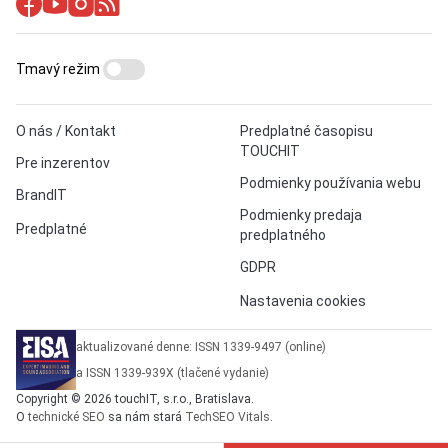
Tmavý režim
O nás / Kontakt
Predplatné časopisu
TOUCHIT
Pre inzerentov
Podmienky používania webu
BrandIT
Podmienky predaja
Predplatné
predplatného
GDPR
Nastavenia cookies
aktualizované denne: ISSN 1339-9497 (online)
a ISSN 1339-939X (tlačené vydanie)
Copyright © 2026 touchIT, s.r.o., Bratislava.
O
technické SEO
sa nám stará
TechSEO Vitals
.