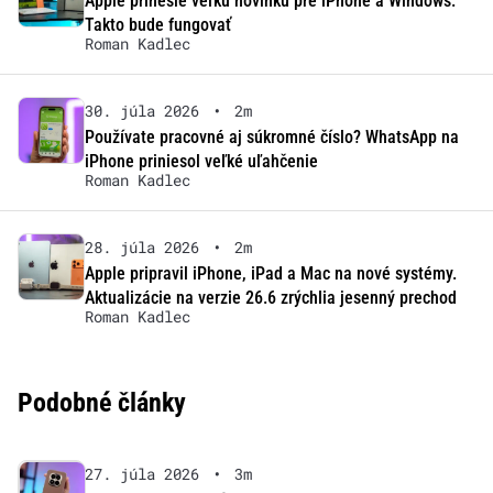
Apple prinesie veľkú novinku pre iPhone a Windows.
Takto bude fungovať
Roman Kadlec
30. júla 2026
•
2m
Používate pracovné aj súkromné číslo? WhatsApp na
iPhone priniesol veľké uľahčenie
Roman Kadlec
28. júla 2026
•
2m
Apple pripravil iPhone, iPad a Mac na nové systémy.
Aktualizácie na verzie 26.6 zrýchlia jesenný prechod
Roman Kadlec
Podobné články
27. júla 2026
•
3m