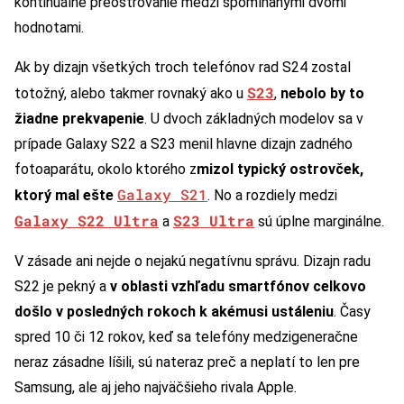
kontinuálne preostrovanie medzi spomínanými dvomi
hodnotami.
Ak by dizajn všetkých troch telefónov rad S24 zostal
S23
totožný, alebo takmer rovnaký ako u
,
nebolo by to
žiadne prekvapenie
. U dvoch základných modelov sa v
prípade Galaxy S22 a S23 menil hlavne dizajn zadného
fotoaparátu, okolo ktorého z
mizol typický ostrovček,
Galaxy S21
ktorý mal
ešte
. No a rozdiely medzi
Galaxy S22 Ultra
S23 Ultra
a
sú úplne marginálne.
V zásade ani nejde o nejakú negatívnu správu. Dizajn radu
S22 je pekný a
v oblasti vzhľadu smartfónov celkovo
došlo v posledných rokoch k akémusi ustáleniu
. Časy
spred 10 či 12 rokov, keď sa telefóny medzigeneračne
neraz zásadne líšili, sú nateraz preč a neplatí to len pre
Samsung, ale aj jeho najväčšieho rivala Apple.