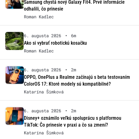
Samsung chystá nový Galaxy Fit4. Prvé informácie
odhalili, čo prinesie
Roman Kadlec
6. augusta 2026
•
6m
Ako si vybrať robotickú kosačku
Roman Kadlec
6. augusta 2026
•
2m
OPPO, OnePlus a Realme začínajú s beta testovaním
ColorOS 17: Ktoré modely sú kompatibilné?
Katarína Šimková
6. augusta 2026
•
2m
Disney+ oznámilo veľkú spoluprácu s platformou
TikTok: Čo prinesie v praxi a čo sa zmení?
Katarína Šimková