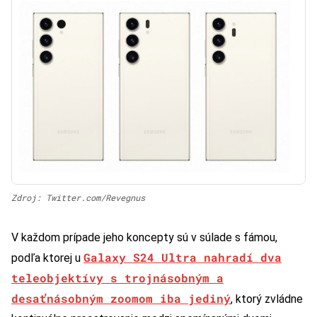
Zdroj: Twitter.com/Revegnus
V každom prípade jeho koncepty sú v súlade s fámou,
Galaxy S24 Ultra nahradí dva
podľa ktorej u
teleobjektívy s trojnásobným a
desaťnásobným zoomom iba jediný
, ktorý zvládne