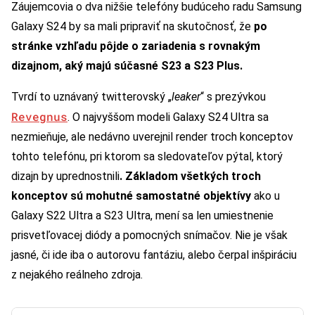
Záujemcovia o dva nižšie telefóny budúceho radu Samsung
Galaxy S24 by sa mali pripraviť na skutočnosť, že
po
stránke
vzhľadu
pôjde o zariadenia s rovnakým
dizajnom, aký majú súčasné S23 a S23 Plus.
Tvrdí to uznávaný twitterovský „
leaker
“ s prezývkou
Revegnus
. O najvyššom modeli Galaxy S24 Ultra sa
nezmieňuje, ale nedávno uverejnil render troch konceptov
tohto telefónu, pri ktorom sa sledovateľov pýtal, ktorý
dizajn by uprednostnili
. Základom všetkých troch
konceptov sú mohutné samostatné objektívy
ako u
Galaxy S22 Ultra a S23 Ultra, mení sa len umiestnenie
prisvetľovacej diódy a pomocných snímačov. Nie je však
jasné, či ide iba o autorovu fantáziu, alebo čerpal inšpiráciu
z nejakého reálneho zdroja.