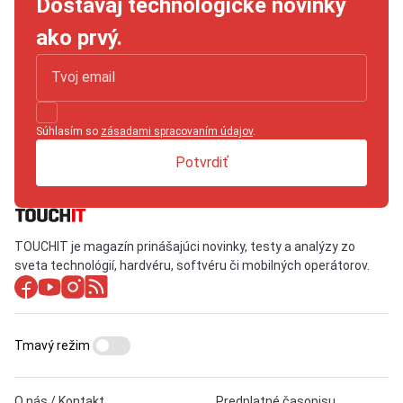
Dostávaj technologické novinky
ako prvý.
Súhlasím so
zásadami spracovaním údajov
.
Potvrdiť
TOUCHIT je magazín prinášajúci novinky, testy a analýzy zo
sveta technológií, hardvéru, softvéru či mobilných operátorov.
Tmavý režim
O nás / Kontakt
Predplatné časopisu