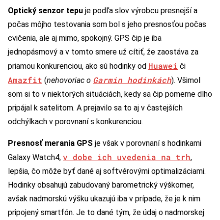
Optický senzor tepu
je podľa slov výrobcu presnejší a
počas môjho testovania som bol s jeho presnosťou počas
cvičenia, ale aj mimo, spokojný. GPS čip je iba
jednopásmový a v tomto smere už cítiť, že zaostáva za
Huawei
priamou konkurenciou, ako sú hodinky od
či
Amazfit
Garmin hodinkách
(
nehovoriac o
). Všimol
som si to v niektorých situáciách, kedy sa čip pomerne dlho
pripájal k satelitom. A prejavilo sa to aj v častejších
odchýlkach v porovnaní s konkurenciou.
Presnosť merania GPS
je však v porovnaní s hodinkami
v dobe ich uvedenia na trh
Galaxy Watch4,
,
lepšia, čo môže byť dané aj softvérovými optimalizáciami.
Hodinky obsahujú zabudovaný barometrický výškomer,
avšak nadmorskú výšku ukazujú iba v prípade, že je k nim
pripojený smartfón. Je to dané tým, že údaj o nadmorskej