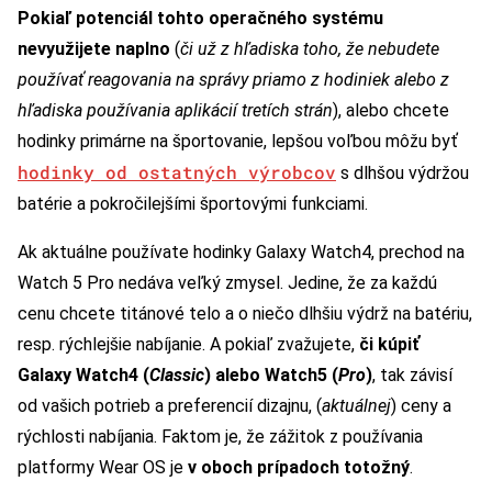
Pokiaľ potenciál tohto operačného systému
nevyužijete naplno
(
či už z hľadiska toho, že nebudete
používať reagovania na správy priamo z hodiniek alebo z
hľadiska používania aplikácií tretích strán
), alebo chcete
hodinky primárne na športovanie, lepšou voľbou môžu byť
hodinky od ostatných výrobcov
s dlhšou výdržou
batérie a pokročilejšími športovými funkciami.
Ak aktuálne používate hodinky Galaxy Watch4, prechod na
Watch 5 Pro nedáva veľký zmysel. Jedine, že za každú
cenu chcete titánové telo a o niečo dlhšiu výdrž na batériu,
resp. rýchlejšie nabíjanie. A pokiaľ zvažujete,
či kúpiť
Galaxy Watch4 (
Classic
) alebo Watch5 (
Pro
)
, tak závisí
od vašich potrieb a preferencií dizajnu, (
aktuálnej
) ceny a
rýchlosti nabíjania. Faktom je, že zážitok z používania
platformy Wear OS je
v oboch prípadoch totožný
.