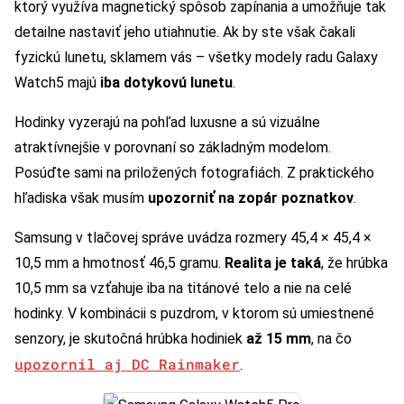
ktorý využíva magnetický spôsob zapínania a umožňuje tak
detailne nastaviť jeho utiahnutie. Ak by ste však čakali
fyzickú lunetu, sklamem vás – všetky modely radu Galaxy
Watch5 majú
iba dotykovú lunetu
.
Hodinky vyzerajú na pohľad luxusne a sú vizuálne
atraktívnejšie v porovnaní so základným modelom.
Posúďte sami na priložených fotografiách. Z praktického
hľadiska však musím
upozorniť na zopár poznatkov
.
Samsung v tlačovej správe uvádza rozmery 45,4 × 45,4 ×
10,5 mm a hmotnosť 46,5 gramu.
Realita je taká
, že hrúbka
10,5 mm sa vzťahuje iba na titánové telo a nie na celé
hodinky. V kombinácii s puzdrom, v ktorom sú umiestnené
senzory, je skutočná hrúbka hodiniek
až 15 mm
, na čo
upozornil aj DC Rainmaker
.