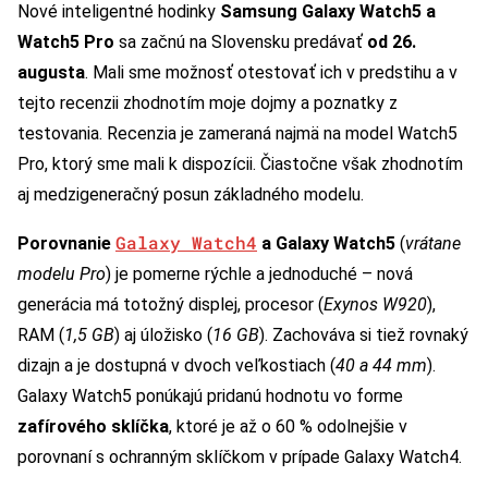
Nové inteligentné hodinky
Samsung Galaxy Watch5 a
Watch5 Pro
sa začnú na Slovensku predávať
od 26.
augusta
. Mali sme možnosť otestovať ich v predstihu a v
tejto recenzii zhodnotím moje dojmy a poznatky z
testovania. Recenzia je zameraná najmä na model Watch5
Pro, ktorý sme mali k dispozícii. Čiastočne však zhodnotím
aj medzigeneračný posun základného modelu.
Galaxy Watch4
Porovnanie
a Galaxy Watch5
(
vrátane
modelu Pro
) je pomerne rýchle a jednoduché – nová
generácia má totožný displej, procesor (
Exynos W920
),
RAM (
1,5 GB
) aj úložisko (
16 GB
). Zachováva si tiež rovnaký
dizajn a je dostupná v dvoch veľkostiach (
40 a 44 mm
).
Galaxy Watch5 ponúkajú pridanú hodnotu vo forme
zafírového sklíčka
, ktoré je až o 60 % odolnejšie v
porovnaní s ochranným sklíčkom v prípade Galaxy Watch4.