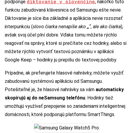
diktovanie v slovenčine
podporuje
, nakoľko túto
funkciu zabudovaná klávesnica od Samsungu ešte nevie.
Diktovanie je síce iba základné a aplikácia nevie rozoznať
interpunkciu (
slovo čiarka nenapíše ako „,“, ale ako čiarka
),
avšak svoj účel plní dobre. Vďaka tomu môžete rýchlo
reagovať na správy, ktoré si prečítate cez hodinky, alebo si
môžete rýchlo vytvoriť textovú poznámku v aplikácii
Google Keep – hodinky ju prepíšu do textovej podoby.
Prípadne, ak preferujete hlasové nahrávky, môžete využiť
zabudovanú systémovú aplikáciu od Samsungu.
Potešiteľné je, že hlasové nahrávky sa vám
automaticky
skopírujú aj do neSamsung telefónu
. Hodinky tiež
umožňujú využívať prepojenie so zariadeniami inteligentnej
domácnosti, ktoré podporujú platformu SmartThings.