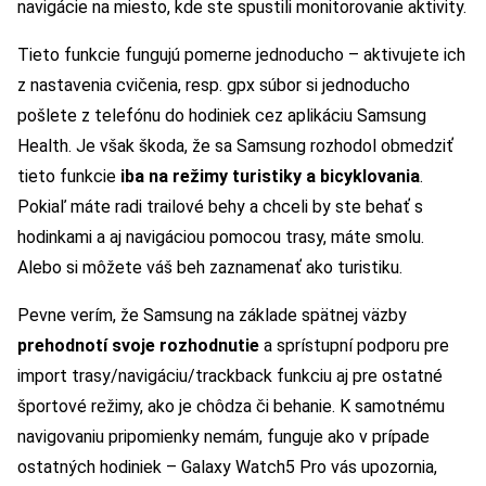
navigácie na miesto, kde ste spustili monitorovanie aktivity.
Tieto funkcie fungujú pomerne jednoducho – aktivujete ich
z nastavenia cvičenia, resp. gpx súbor si jednoducho
pošlete z telefónu do hodiniek cez aplikáciu Samsung
Health. Je však škoda, že sa Samsung rozhodol obmedziť
tieto funkcie
iba na režimy turistiky a bicyklovania
.
Pokiaľ máte radi trailové behy a chceli by ste behať s
hodinkami a aj navigáciou pomocou trasy, máte smolu.
Alebo si môžete váš beh zaznamenať ako turistiku.
Pevne verím, že Samsung na základe spätnej väzby
prehodnotí svoje rozhodnutie
a sprístupní podporu pre
import trasy/navigáciu/trackback funkciu aj pre ostatné
športové režimy, ako je chôdza či behanie. K samotnému
navigovaniu pripomienky nemám, funguje ako v prípade
ostatných hodiniek – Galaxy Watch5 Pro vás upozornia,