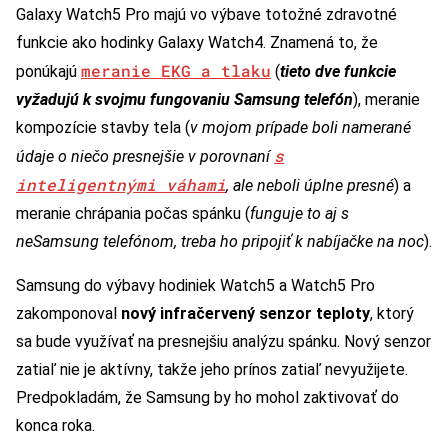
Galaxy Watch5 Pro majú vo výbave totožné zdravotné
funkcie ako hodinky Galaxy Watch4. Znamená to, že
meranie EKG a tlaku
ponúkajú
(
tieto dve funkcie
vyžadujú k svojmu fungovaniu Samsung telefón
), meranie
kompozície stavby tela (
v mojom prípade boli namerané
s
údaje o niečo presnejšie v porovnaní
inteligentnými váhami
, ale neboli úplne presné
) a
meranie chrápania počas spánku (
funguje to aj s
neSamsung telefónom, treba ho pripojiť k nabíjačke na noc
).
Samsung do výbavy hodiniek Watch5 a Watch5 Pro
zakomponoval
nový infračervený senzor teploty
, ktorý
sa bude využívať na presnejšiu analýzu spánku. Nový senzor
zatiaľ nie je aktívny, takže jeho prínos zatiaľ nevyužijete.
Predpokladám, že Samsung by ho mohol zaktivovať do
konca roka.