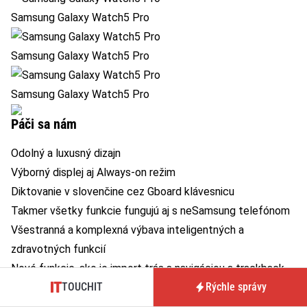
Samsung Galaxy Watch5 Pro
Samsung Galaxy Watch5 Pro
Samsung Galaxy Watch5 Pro
Páči sa nám
Odolný a luxusný dizajn
Výborný displej aj Always-on režim
Diktovanie v slovenčine cez Gboard klávesnicu
Takmer všetky funkcie fungujú aj s neSamsung telefónom
Všestranná a komplexná výbava inteligentných a
zdravotných funkcií
Nové funkcie, ako je import trás s navigáciou a trackback
TOUCHIT
Rýchle správy
Rýchle nabíjanie je super
Dobrá presnosť senzoru tepu počas cvičenia, ak máte