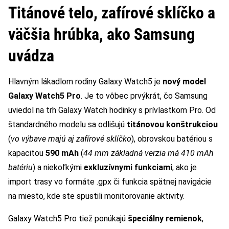
Titánové telo, zafírové sklíčko a
väčšia hrúbka, ako Samsung
uvádza
Hlavným lákadlom rodiny Galaxy Watch5 je
nový model
Galaxy Watch5 Pro
. Je to vôbec prvýkrát, čo Samsung
uviedol na trh Galaxy Watch hodinky s prívlastkom Pro. Od
štandardného modelu sa odlišujú
titánovou konštrukciou
(
vo výbave majú aj zafírové sklíčko
), obrovskou batériou s
kapacitou
590 mAh
(
44 mm základná verzia má 410 mAh
batériu
) a niekoľkými
exkluzívnymi funkciami
, ako je
import trasy vo formáte .gpx či funkcia spätnej navigácie
na miesto, kde ste spustili monitorovanie aktivity.
Galaxy Watch5 Pro tiež ponúkajú
špeciálny remienok
,