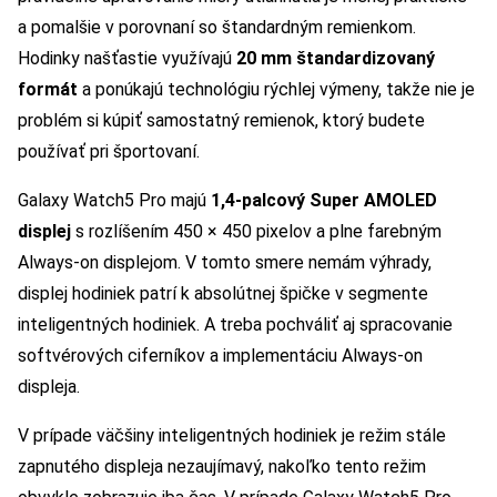
a pomalšie v porovnaní so štandardným remienkom.
Hodinky našťastie využívajú
20 mm štandardizovaný
formát
a ponúkajú technológiu rýchlej výmeny, takže nie je
problém si kúpiť samostatný remienok, ktorý budete
používať pri športovaní.
Galaxy Watch5 Pro majú
1,4-palcový Super AMOLED
displej
s rozlíšením 450 × 450 pixelov a plne farebným
Always-on displejom. V tomto smere nemám výhrady,
displej hodiniek patrí k absolútnej špičke v segmente
inteligentných hodiniek. A treba pochváliť aj spracovanie
softvérových ciferníkov a implementáciu Always-on
displeja.
V prípade väčšiny inteligentných hodiniek je režim stále
zapnutého displeja nezaujímavý, nakoľko tento režim