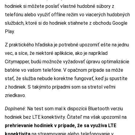
hodiniek si môžete poslať vlastné hudobné súbory z
telefónu alebo využiť offline režim vo viacerých hudobných
službách, ktoré si do hodiniek stiahnete z obchodu Google
Play.
Z praktického hľadiska je potrebné upozorniť ešte na jednu
vec, a síce, že niektoré aplikácie, ako je napríklad
Citymapper, budú možnože vyžadovať úpravu optimalizácie
batérie vo vašom telefóne. V opačnom prípade sa môže
stať, že služba nebude korektne fungovať, keď ju spustíte
z hodiniek. S takýmito prípadmi som sa stretol veľmi
zriedkavo.
Doplnené:
Na test som mal k dispozícii Bluetooth verziu
hodiniek bez LTE konektivity. Čitateľ ma však upozornil na
prehrievanie hodiniek v prípade, že sa využíva LTE
konektivita
na streamovanie alebo telefonovanie v