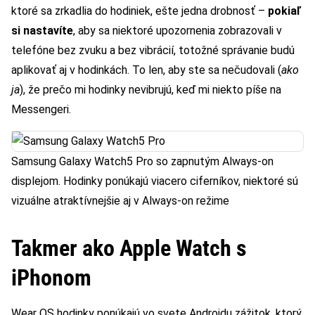
ktoré sa zrkadlia do hodiniek, ešte jedna drobnosť –
pokiaľ
si nastavíte
, aby sa niektoré upozornenia zobrazovali v
telefóne bez zvuku a bez vibrácií, totožné správanie budú
aplikovať aj v hodinkách. To len, aby ste sa nečudovali (
ako
ja
), že prečo mi hodinky nevibrujú, keď mi niekto píše na
Messengeri.
Samsung Galaxy Watch5 Pro so zapnutým Always-on
displejom. Hodinky ponúkajú viacero ciferníkov, niektoré sú
vizuálne atraktívnejšie aj v Always-on režime
Takmer ako Apple Watch s
iPhonom
Wear OS hodinky ponúkajú vo svete Androidu zážitok, ktorý