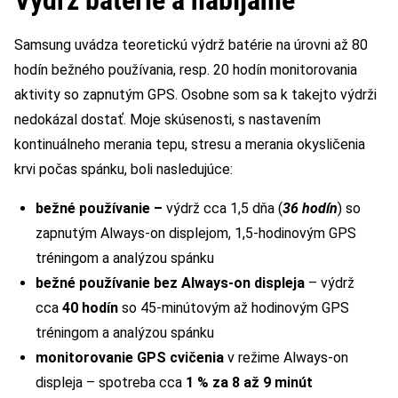
Samsung uvádza teoretickú výdrž batérie na úrovni až 80
hodín bežného používania, resp. 20 hodín monitorovania
aktivity so zapnutým GPS. Osobne som sa k takejto výdrži
nedokázal dostať. Moje skúsenosti, s nastavením
kontinuálneho merania tepu, stresu a merania okysličenia
krvi počas spánku, boli nasledujúce:
bežné používanie –
výdrž cca 1,5 dňa (
36 hodín
) so
zapnutým Always-on displejom, 1,5-hodinovým GPS
tréningom a analýzou spánku
bežné používanie bez Always-on displeja
– výdrž
cca
40 hodín
so 45-minútovým až hodinovým GPS
tréningom a analýzou spánku
monitorovanie GPS cvičenia
v režime Always-on
displeja – spotreba cca
1 % za 8 až 9 minút