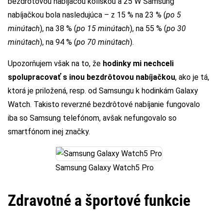
bezdrôtovou nabíjacou kolískou a 25 W Samsung
nabíjačkou bola nasledujúca – z 15 % na 23 % (
po 5
minútach
), na 38 % (
po 15 minútach
), na 55 % (
po 30
minútach
), na 94 % (
po 70 minútach
).
Upozorňujem však na to, že
hodinky mi nechceli
spolupracovať s inou bezdrôtovou nabíjačkou
, ako je tá,
ktorá je priložená, resp. od Samsungu k hodinkám Galaxy
Watch. Takisto reverzné bezdrôtové nabíjanie fungovalo
iba so Samsung telefónom, avšak nefungovalo so
smartfónom inej značky.
Samsung Galaxy Watch5 Pro
Zdravotné a športové funkcie