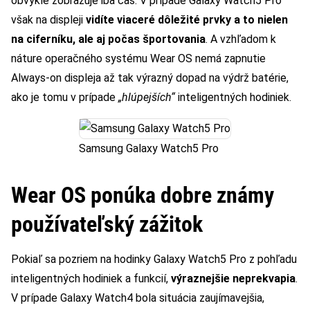
obvykle zobrazuje iba čas. V prípade Galaxy Watch5 Pro
však na displeji
vidíte viaceré dôležité prvky a to nielen
na ciferníku, ale aj počas športovania
. A vzhľadom k
náture operačného systému Wear OS nemá zapnutie
Always-on displeja až tak výrazný dopad na výdrž batérie,
ako je tomu v prípade
„hlúpejších“
inteligentných hodiniek.
Samsung Galaxy Watch5 Pro
Wear OS ponúka dobre známy
používateľský zážitok
Pokiaľ sa pozriem na hodinky Galaxy Watch5 Pro z pohľadu
inteligentných hodiniek a funkcií,
výraznejšie neprekvapia
.
V prípade Galaxy Watch4 bola situácia zaujímavejšia,