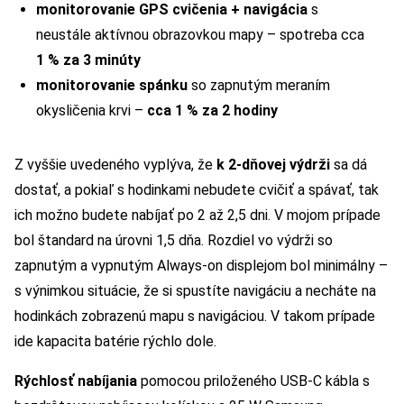
monitorovanie GPS cvičenia + navigácia
s
neustále aktívnou obrazovkou mapy – spotreba cca
1 % za 3 minúty
monitorovanie spánku
so zapnutým meraním
okysličenia krvi –
cca 1 % za 2 hodiny
Z vyššie uvedeného vyplýva, že
k 2-dňovej výdrži
sa dá
dostať, a pokiaľ s hodinkami nebudete cvičiť a spávať, tak
ich možno budete nabíjať po 2 až 2,5 dni. V mojom prípade
bol štandard na úrovni 1,5 dňa. Rozdiel vo výdrži so
zapnutým a vypnutým Always-on displejom bol minimálny –
s výnimkou situácie, že si spustíte navigáciu a necháte na
hodinkách zobrazenú mapu s navigáciou. V takom prípade
ide kapacita batérie rýchlo dole.
Rýchlosť nabíjania
pomocou priloženého USB-C kábla s