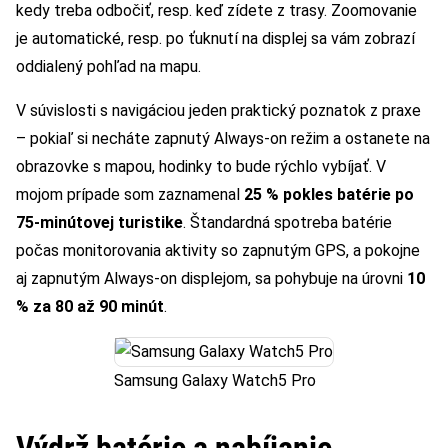
kedy treba odbočiť, resp. keď zídete z trasy. Zoomovanie
je automatické, resp. po ťuknutí na displej sa vám zobrazí
oddialený pohľad na mapu.
V súvislosti s navigáciou jeden praktický poznatok z praxe
– pokiaľ si necháte zapnutý Always-on režim a ostanete na
obrazovke s mapou, hodinky to bude rýchlo vybíjať. V
mojom prípade som zaznamenal
25 % pokles batérie po
75-minútovej turistike
. Štandardná spotreba batérie
počas monitorovania aktivity so zapnutým GPS, a pokojne
aj zapnutým Always-on displejom, sa pohybuje na úrovni
10
% za 80 až 90 minút
.
Samsung Galaxy Watch5 Pro
Výdrž batérie a nabíjanie