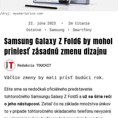
Zdroj: mysmartprice.com
22. júna 2023
•
2m čítanie
Ostatné
•
Samsung
•
Smartfóny
Samsung Galaxy Z Fold6 by mohol
priniesť zásadnú zmenu dizajnu
Redakcia TOUCHIT
Väčšie zmeny by mali prísť budúci rok.
Ešte sme sa nedočkali oficiálneho predstavenia
tohtoročného Samsungu Galaxy Z Fold5 a
už sa šíria reči
o jeho nástupcovi.
Zatiaľ čo na základe množstva únikov
to v prípade tohtoročného skladacieho telefónu nevyzerá