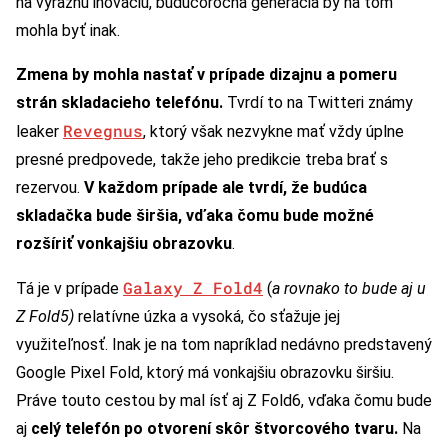
na výraznú inováciu, budúcoročná generácia by na tom
mohla byť inak.
Zmena by mohla nastať v prípade dizajnu a pomeru
strán skladacieho telefónu.
Tvrdí to na Twitteri známy
Revegnus
leaker
, ktorý však nezvykne mať vždy úplne
presné predpovede, takže jeho predikcie treba brať s
rezervou.
V každom prípade ale tvrdí, že budúca
skladačka bude širšia, vďaka čomu bude možné
rozšíriť vonkajšiu obrazovku
.
Galaxy Z Fold4
Tá je v prípade
(
a rovnako to bude aj u
Z Fold5)
relatívne úzka a vysoká, čo sťažuje jej
využiteľnosť. Inak je na tom napríklad nedávno predstavený
Google Pixel Fold, ktorý má vonkajšiu obrazovku širšiu.
Práve touto cestou by mal ísť aj Z Fold6, vďaka čomu bude
aj
celý telefón po otvorení skôr štvorcového tvaru.
Na