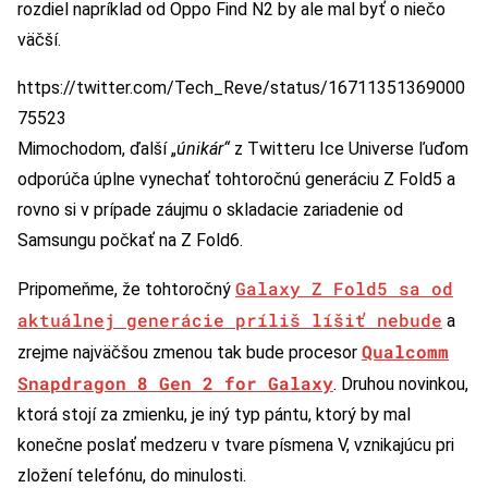
rozdiel napríklad od Oppo Find N2 by ale mal byť o niečo
väčší.
https://twitter.com/Tech_Reve/status/16711351369000
75523
Mimochodom, ďalší „
únikár“
z Twitteru Ice Universe ľuďom
odporúča úplne vynechať tohtoročnú generáciu Z Fold5 a
rovno si v prípade záujmu o skladacie zariadenie od
Samsungu počkať na Z Fold6.
Galaxy Z Fold5 sa od
Pripomeňme, že tohtoročný
aktuálnej generácie príliš líšiť nebude
a
Qualcomm
zrejme najväčšou zmenou tak bude procesor
Snapdragon 8 Gen 2 for Galaxy
. Druhou novinkou,
ktorá stojí za zmienku, je iný typ pántu, ktorý by mal
konečne poslať medzeru v tvare písmena V, vznikajúcu pri
zložení telefónu, do minulosti.