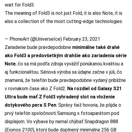
wait for Fold3.
The meaning of Fold3 is not just Fold, it is also Note, it is
also a collection of the most cutting-edge technologies.
— PhoneArt (@UniverseIce)
February 23, 2021
Zariadenie bude pravdepodobne
minimálne také drahé
ako Fold3 a predovšetkým drahšie ako zariadenia série
Note
, čo sa má podľa zdroja vyvážiť ponúkanou kvalitou a
aj funkcionalitou. Sériová výroba sa údajne začne v júli, čo
znamená, že telefón bude pravdepodobne vydaný približne
v rovnakom čase ako Z Fold2.
Na rozdiel od Galaxy S21
Ultra bude mať Z Fold3 vyhradený slot na vloženie
dotykového pera S Pen
. Správy tiež hovoria, že pôjde o
prvý telefón spoločnosti Samsung s fotoaparátom pod
displejom.
Vo výbave by nemal chýbať Snapdragon 888
(
Exynos 2100
), ktorý bude doplnený minimálne 256 GB