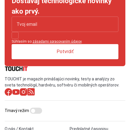
Dostávaj technologické novinky
ako prvý.
Súhlasím so
zásadami spracovaním údajov
.
Potvrdiť
TOUCHIT je magazín prinášajúci novinky, testy a analýzy zo
sveta technológií, hardvéru, softvéru či mobilných operátorov.
Tmavý režim
O nás / Kontakt
Predplatné časopisu