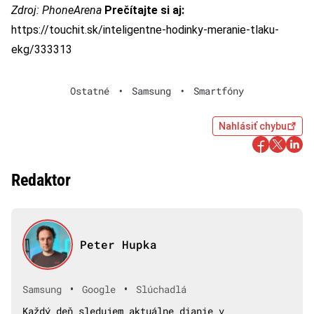
Zdroj:
PhoneArena
Prečítajte si aj:
https://touchit.sk/inteligentne-hodinky-meranie-tlaku-
ekg/333313
Ostatné
•
Samsung
•
Smartfóny
Nahlásiť chybu
Redaktor
Peter Hupka
•
•
Samsung
Google
Slúchadlá
Každý deň sledujem aktuálne dianie v