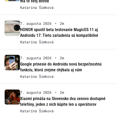
má to svoj dôvod
Katarína Šimková
7. augusta 2026
•
2m
HONOR spustil beta testovanie MagicOS 11 aj
Androidu 17: Tieto zariadenia sú kompatibilné
Katarína Šimková
7. augusta 2026
•
2m
Google prinesie do Androidu novú bezpečnostnú
funkciu, ktorá zrejme chýbala aj vám
Katarína Šimková
7. augusta 2026
•
2m
Xiaomi prináša na Slovensko dva cenovo dostupné
telefóny, jeden z nich kúpite len u operátorov
Katarína Šimková