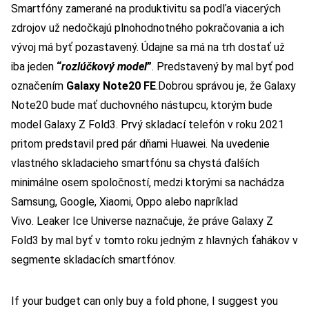
Smartfóny zamerané na produktivitu sa podľa viacerých
zdrojov už nedočkajú plnohodnotného pokračovania a ich
vývoj má byť pozastavený. Údajne sa má na trh dostať už
iba jeden
“
rozlúčkový model
”
. Predstavený by mal byť pod
označením
Galaxy Note20 FE
.
Dobrou správou je, že Galaxy
Note20 bude mať duchovného nástupcu, ktorým bude
model Galaxy Z Fold3.
Prvý skladací telefón v roku 2021
pritom predstavil pred pár dňami Huawei. Na uvedenie
vlastného skladacieho smartfónu sa chystá ďalších
minimálne osem spoločností, medzi ktorými sa nachádza
Samsung, Google, Xiaomi, Oppo alebo napríklad
Vivo.
Leaker Ice Universe naznačuje, že práve Galaxy Z
Fold3 by mal byť v tomto roku jedným z hlavných ťahákov v
segmente skladacích smartfónov.
If your budget can only buy a fold phone, I suggest you